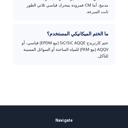
مدمج. أما CM فمزودة بمحرك قياسي ثلاثي الطور
ثابت السرعة.
ما الختم الميكانيكي المستخدم؟
ختم كارتريدج SiC/SiC AQQE (مع EPDM) قياسي، أو
AQQV (مع FKM) للمياه الساخنة أو السوائل المسببة
للتآكل.
Navigate