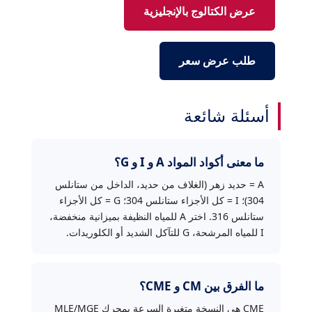
عرض الكتالوج بالإنجليزية
طلب عرض سعر
أسئلة شائعة
ما معنى أكواد المواد A و I و G؟
A = حديد زهر (الغلاف من حديد، الداخل من ستانلس
304)؛ I = كل الأجزاء ستانلس 304؛ G = كل الأجزاء
ستانلس 316. اختر A للمياه النظيفة بميزانية منخفضة،
I للمياه المرشحة، G للتآكل الشديد أو الكلوريدات.
ما الفرق بين CM و CME؟
CME هي النسخة متغيرة السرعة بمحرك MLE/MGE