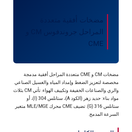
مضخات أفقية متعددة
المراحل جروندفوس CM و
CME
مضخات CM و CME متعددة المراحل أفقية مدمجة
مخصصة لتعزيز الضغط وإمداد المياه والغسيل الصناعي
والري والصناعات الخفيفة وتكييف الهواء. تأتي CM بثلاث
مواد بناء: حديد زهر (الكود A)، ستانلس 304 (I)، أو
ستانلس 316 (G). تضيف CME محرك MLE/MGE متغير
السرعة المدمج.