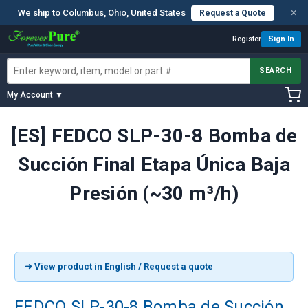
×
We ship to Columbus, Ohio, United States
Request a Quote
Register
Sign In
SEARCH
My Account ▼
[ES] FEDCO SLP-30-8 Bomba de
Succión Final Etapa Única Baja
Presión (~30 m³/h)
➜ View product in English / Request a quote
FEDCO SLP-30-8 Bomba de Succión