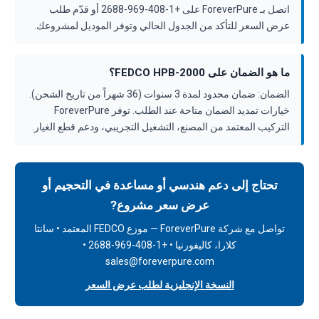
اتصل بـ ForeverPure على +1-408-969-2688 أو قدّم طلب
عرض السعر للتأكد من الجدول الحالي وتوفر الموديل لمشروعك.
ما هو الضمان على FEDCO HPB-2000؟
الضمان: ضمان محدود لمدة 3 سنوات (36 شهراً من تاريخ الشحن).
خيارات تمديد الضمان متاحة عند الطلب. توفر ForeverPure
التركيب المعتمد من المصنع، التشغيل التجريبي، ودعم قطع الغيار.
تحتاج إلى دعم هندسي أو مساعدة في التحجيم أو
عرض سعر مشروع?
تواصل مع شركة ForeverPure — موزع FEDCO المعتمد • سانتا
كلارا، كاليفورنيا • +1-408-969-2688 •
sales@foreverpure.com
النسخة الإنجليزية لطلب عرض السعر