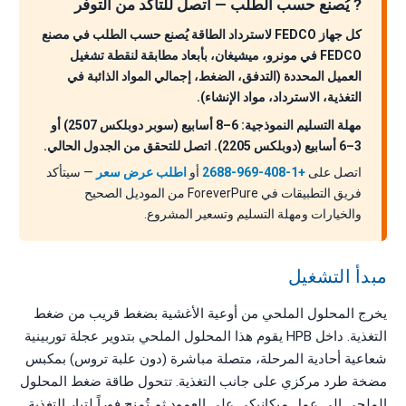
? يُصنع حسب الطلب — اتصل للتأكد من التوفر
كل جهاز FEDCO لاسترداد الطاقة يُصنع حسب الطلب في مصنع
FEDCO في مونرو، ميشيغان، بأبعاد مطابقة لنقطة تشغيل
العميل المحددة (التدفق، الضغط، إجمالي المواد الذائبة في
التغذية، الاسترداد، مواد الإنشاء).
مهلة التسليم النموذجية: 6–8 أسابيع (سوبر دوبلكس 2507) أو
3–6 أسابيع (دوبلكس 2205). اتصل للتحقق من الجدول الحالي.
اتصل على
+1-408-969-2688
أو
اطلب عرض سعر
— سيتأكد
فريق التطبيقات في ForeverPure من الموديل الصحيح
والخيارات ومهلة التسليم وتسعير المشروع.
مبدأ التشغيل
يخرج المحلول الملحي من أوعية الأغشية بضغط قريب من ضغط
التغذية. داخل HPB يقوم هذا المحلول الملحي بتدوير عجلة توربينية
شعاعية أحادية المرحلة، متصلة مباشرة (دون علبة تروس) بمكبس
مضخة طرد مركزي على جانب التغذية. تتحول طاقة ضغط المحلول
الملحي إلى عمل ميكانيكي على العمود ثم تُمنح فوراً لتيار التغذية