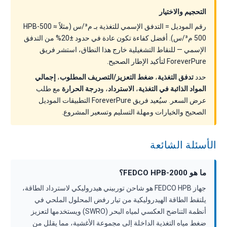
التحجيم والاختيار
رقم الموديل = التدفق الإسمي للتغذية بـ م³/س (مثلاً HPB-500 ≈
500 م³/س). أفضل كفاءة تكون عادة في حدود ±20% من التدفق
الإسمي — للنقاط التشغيلية خارج هذا النطاق، استشر فريق
ForeverPure لتأكيد الإطار الصحيح.
حدد
تدفق التغذية
،
ضغط التعزيز/التصريف المطلوب
،
إجمالي
المواد الذائبة في التغذية
،
الاسترداد
، و
درجة الحرارة
مع طلب
عرض السعر. سيُعيد فريق ForeverPure التطبيقات الموديل
الصحيح والخيارات ومهلة التسليم وتسعير المشروع.
الأسئلة الشائعة
ما هو FEDCO HPB-2000؟
جهاز FEDCO HPB هو شاحن توربيني هيدروليكي لاسترداد الطاقة،
يلتقط الطاقة الهيدروليكية من تيار رفض المحلول الملحي في
أنظمة التناضح العكسي لمياه البحر (SWRO) ويستخدمها لتعزيز
ضغط مياه التغذية الداخلة إلى مجموعة الأغشية، مما يقلل من