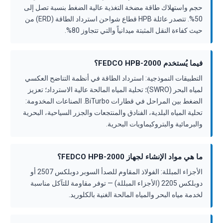
حجم واستهلاك طاقة مضخة التغذية عالية الضغط بنسبة تصل إلى
50%. تتصدر عائلة HPB قطاع شواحن استرداد الطاقة (ERD) من
حيث كفاءة النقل المثبتة ميدانياً والتي تتجاوز 80%.
فيما يُستخدم FEDCO HPB-2000؟
التطبيقات النموذجية: استرداد الطاقة في أنظمة التناضح العكسي
لمياه البحر (SWRO)؛ تحلية المياه المالحة عالية الاسترداد؛ تعزيز
الضغط بين المراحل في قطارات BiTurbo. الصناعات المخدومة:
تحلية المياه البلدية، الفنادق والمنتجعات والجزر السياحية، البحرية
والبرمائية والبتروكيماويات البحرية.
ما هي مواد الإنشاء لجهاز FEDCO HPB-2000؟
الأجزاء المبللة: الفولاذ المقاوم للصدأ السوبر دوبلكس 2507 أو
دوبلكس 2205 (الأجزاء المبللة) — توفر مقاومة للتآكل مناسبة
لخدمة مياه البحر والمياه المالحة الغنية بالكلوريد.