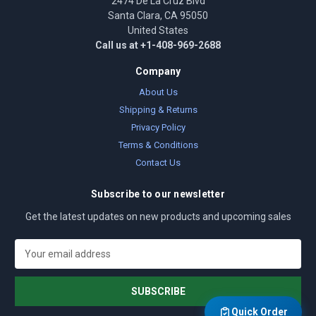
2474 De La Cruz Blvd
Santa Clara, CA 95050
United States
Call us at +1-408-969-2688
Company
About Us
Shipping & Returns
Privacy Policy
Terms & Conditions
Contact Us
Subscribe to our newsletter
Get the latest updates on new products and upcoming sales
E
m
a
i
l
Quick Order