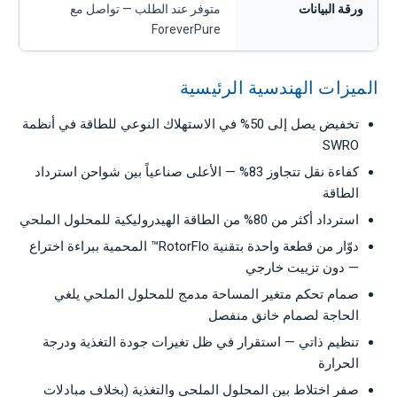
ورقة البيانات
متوفر عند الطلب — تواصل مع
ForeverPure
الميزات الهندسية الرئيسية
تخفيض يصل إلى 50% في الاستهلاك النوعي للطاقة في أنظمة
SWRO
كفاءة نقل تتجاوز 83% — الأعلى صناعياً بين شواحن استرداد
الطاقة
استرداد أكثر من 80% من الطاقة الهيدروليكية للمحلول الملحي
دوّار من قطعة واحدة بتقنية RotorFlo™ المحمية ببراءة اختراع
— دون تزييت خارجي
صمام تحكم متغير المساحة مدمج للمحلول الملحي يلغي
الحاجة لصمام خانق منفصل
تنظيم ذاتي — استقرار في ظل تغيرات جودة التغذية ودرجة
الحرارة
صفر اختلاط بين المحلول الملحي والتغذية (بخلاف مبادلات