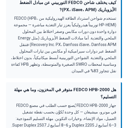
كيف يختلف شاحن FEDCO التوربيني عن مبادل الضغط
الأيزوباريك (PX، iSave، APM)?
تستخدم شواحن استرداد الطاقة الهيدروليكية من FEDCO (HPB،
HP-HEMI) توربيناً هيدروليكياً يعزز تيار التغذية مباشرة — مجموعة
دوارة واحدة دون دورات مكابس وصفر اختلاط بين المحلول
الملحي والتغذية. أما مبادلات الضغط الأيزوباريك (مثل Energy
Recovery Inc. PX، Danfoss iSave، Danfoss APM) فتنقل
الضغط عبر دوارات سيراميكية أو مكابس بين تيارات المحلول
الملحي والتغذية. الشواحن التوربينية أبسط ميكانيكياً، بدون اختلاط،
ومناسبة لمحطات SWRO الصغيرة والمتوسطة، وتظهر HPB كفاءة
نقل تتجاوز 83% في الميدان.
هل FEDCO HPB-2000 متوفر في المخزون، وما هي مهلة
التسليم؟
جهاز FEDCO HPB-2000 يُصنع حسب الطلب في مصنع FEDCO
في مونرو، ميشيغان — كل وحدة تُكوَّن بحسب نقطة تشغيل
العميل، مواد الإنشاء، وخيارات التكوين. مهلة التسليم النموذجية:
3–6 أسابيع لـ Duplex 2205 و 6–8 أسابيع لـ Super Duplex 2507.