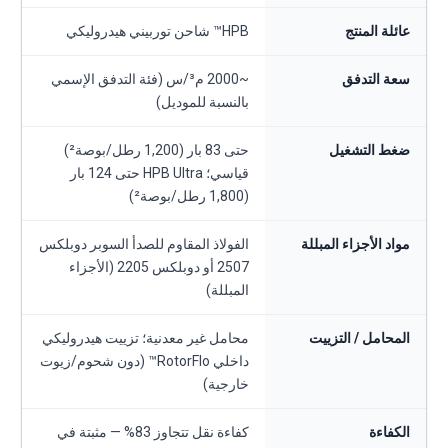
عائلة المنتج
HPB™ شاحن توربيني هيدروليكي
سعة التدفق
~2000 م³/س (فئة التدفق الإسمي
بالنسبة للموديل)
ضغط التشغيل
حتى 83 بار (1,200 رطل/بوصة²)
قياسي؛ HPB Ultra حتى 124 بار
(1,800 رطل/بوصة²)
مواد الأجزاء المبللة
الفولاذ المقاوم للصدأ السوبر دوبلكس
2507 أو دوبلكس 2205 (الأجزاء
المبللة)
المحامل / التزييت
محامل غير معدنية؛ تزييت هيدروليكي
داخلي RotorFlo™ (دون شحوم/زيوت
خارجية)
الكفاءة
كفاءة نقل تتجاوز 83% — مثبتة في