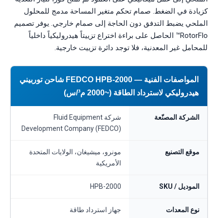
كزيادة في الضغط. صمام تحكم متغير المساحة مدمج للمحلول
الملحي يضبط التدفق دون الحاجة إلى صمام خارجي. يوفر تصميم
RotorFlo™ الحاصل على براءة اختراع تزييتاً هيدروليكياً داخلياً
للمحامل غير المعدنية، فلا توجد دائرة تزييت خارجية.
المواصفات الفنية — FEDCO HPB-2000 شاحن توربيني
هيدروليكي لاسترداد الطاقة (~2000 م³/س)
الشركة المصنّعة
شركة Fluid Equipment
Development Company (FEDCO)
موقع التصنيع
مونرو، ميشيغان، الولايات المتحدة
الأمريكية
الموديل / SKU
HPB-2000
نوع المعدات
جهاز استرداد طاقة