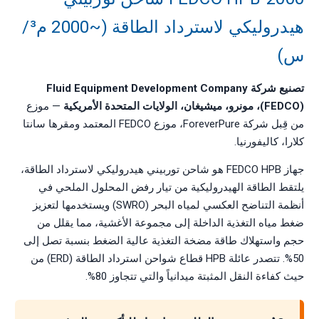
هيدروليكي لاسترداد الطاقة (~2000 م³/
س)
تصنيع شركة Fluid Equipment Development Company
(FEDCO)، مونرو، ميشيغان، الولايات المتحدة الأمريكية
— موزع
من قِبل شركة ForeverPure، موزع FEDCO المعتمد ومقرها سانتا
كلارا، كاليفورنيا.
جهاز FEDCO HPB هو شاحن توربيني هيدروليكي لاسترداد الطاقة،
يلتقط الطاقة الهيدروليكية من تيار رفض المحلول الملحي في
أنظمة التناضح العكسي لمياه البحر (SWRO) ويستخدمها لتعزيز
ضغط مياه التغذية الداخلة إلى مجموعة الأغشية، مما يقلل من
حجم واستهلاك طاقة مضخة التغذية عالية الضغط بنسبة تصل إلى
50%. تتصدر عائلة HPB قطاع شواحن استرداد الطاقة (ERD) من
حيث كفاءة النقل المثبتة ميدانياً والتي تتجاوز 80%.