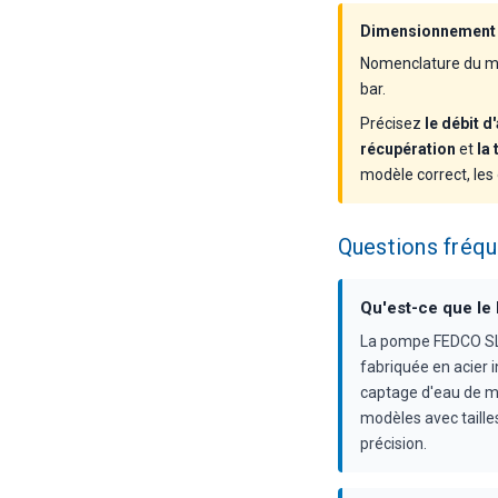
Dimensionnement e
Nomenclature du mod
bar.
Précisez
le débit d
récupération
et
la
modèle correct, les o
Questions fré
Qu'est-ce que l
La pompe FEDCO SLP
fabriquée en acier 
captage d'eau de mer
modèles avec taille
précision.