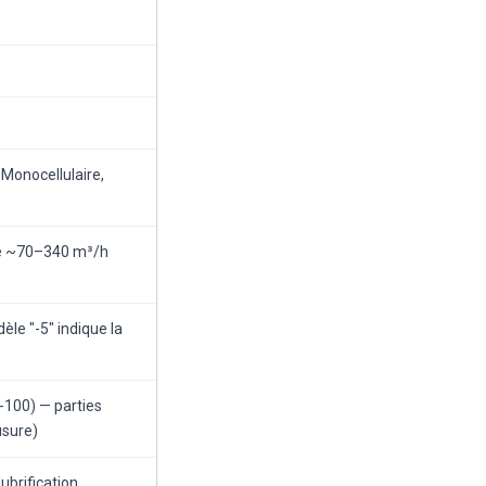
Monocellulaire,
le ~70–340 m³/h
le "-5" indique la
-100) — parties
usure)
ubrification