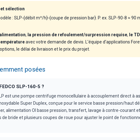
t sélection
èle : SLP-{débit m³/h}-{coupe de pression bar}. P. ex. SLP-90-8 ≈ 90 
'alimentation
,
la pression de refoulement/surpression requise
,
le TD
 température
avec votre demande de devis. L'équipe d'applications Fore
ptions, le délai de livraison et le prix du projet.
quemment posées
e FEDCO SLP-160-5 ?
 est une pompe centrifuge monocellulaire à accouplement direct à asp
inoxydable Super Duplex, conçue pour le service basse pression/haut dé
, alimentation OI basse pression, transfert, lavage à contre-courant et 
s de bride et plusieurs coupes de roue pour ajuster le point de fonctio