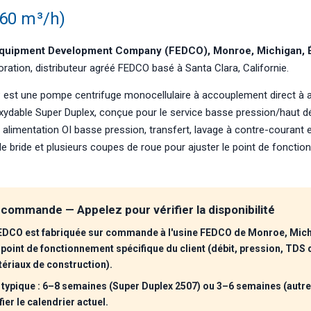
60 m³/h)
 Equipment Development Company (FEDCO), Monroe, Michigan, É
ration, distributeur agréé FEDCO basé à Santa Clara, Californie.
st une pompe centrifuge monocellulaire à accouplement direct à a
oxydable Super Duplex, conçue pour le service basse pression/haut d
alimentation OI basse pression, transfert, lavage à contre-courant e
de bride et plusieurs coupes de roue pour ajuster le point de foncti
 commande — Appelez pour vérifier la disponibilité
DCO est fabriquée sur commande à l'usine FEDCO de Monroe, Mich
oint de fonctionnement spécifique du client (débit, pression, TDS 
ériaux de construction).
n typique : 6–8 semaines (Super Duplex 2507) ou 3–6 semaines (autre
ier le calendrier actuel.