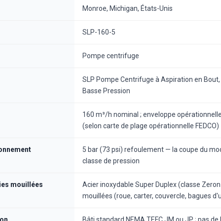
Monroe, Michigan, États-Unis
SLP-160-5
Pompe centrifuge
SLP Pompe Centrifuge à Aspiration en Bout, 
Basse Pression
160 m³/h nominal ; enveloppe opérationnel
(selon carte de plage opérationnelle FEDCO)
ionnement
5 bar (73 psi) refoulement — la coupe du modè
classe de pression
ies mouillées
Acier inoxydable Super Duplex (classe Zeron
mouillées (roue, carter, couvercle, bagues d'
ion
Bâti standard NEMA TEFC JM ou JP ; pas de l