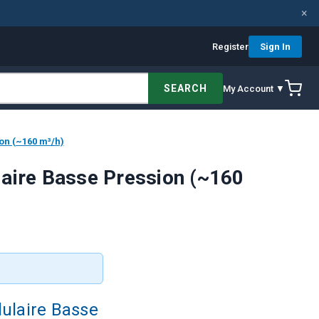
×
Register
Sign In
SEARCH
My Account ▼
on (~160 m³/h)
aire Basse Pression (~160
ulaire Basse