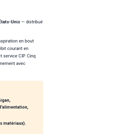
tats-Unis
— distribué
spiration en bout
ébit courant en
t service CIP. Cinq
onnement avec
igan,
d'alimentation,
s matériaux).