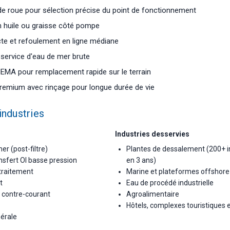
de roue pour sélection précise du point de fonctionnement
on huile ou graisse côté pompe
e et refoulement en ligne médiane
service d'eau de mer brute
EMA pour remplacement rapide sur le terrain
remium avec rinçage pour longue durée de vie
industries
Industries desservies
r (post-filtre)
Plantes de dessalement (200+ i
nsfert OI basse pression
en 3 ans)
traitement
Marine et plateformes offshore
t
Eau de procédé industrielle
à contre-courant
Agroalimentaire
Hôtels, complexes touristiques e
nérale