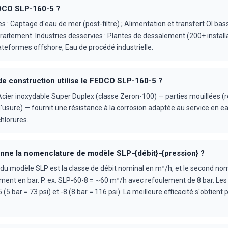
EDCO SLP-160-5 ?
s : Captage d'eau de mer (post-filtre) ; Alimentation et transfert OI bas
raitement. Industries desservies : Plantes de dessalement (200+ instal
lateformes offshore, Eau de procédé industrielle.
de construction utilise le FEDCO SLP-160-5 ?
Acier inoxydable Super Duplex (classe Zeron-100) — parties mouillées (ro
'usure) — fournit une résistance à la corrosion adaptée au service en e
hlorures.
ne la nomenclature de modèle SLP-{débit}-{pression} ?
u modèle SLP est la classe de débit nominal en m³/h, et le second nom
ment en bar. P. ex. SLP-60-8 = ~60 m³/h avec refoulement de 8 bar. Les
(5 bar = 73 psi) et -8 (8 bar = 116 psi). La meilleure efficacité s'obtient 