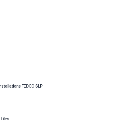
nstallations FEDCO SLP
t îles