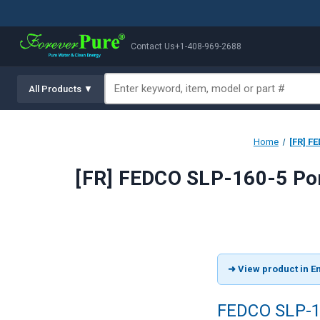
Contact Us
+1-408-969-2688
All Products ▼
Home
[FR] F
[FR] FEDCO SLP-160-5 Pom
➜ View product in En
FEDCO SLP-16