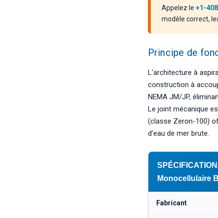
Appelez le
+1-408
modèle correct, les 
Principe de fo
L'architecture à aspir
construction à accoup
NEMA JM/JP, éliminan
Le joint mécanique es
(classe Zeron-100) of
d'eau de mer brute.
SPÉCIFICATION
Monocellulaire 
Fabricant