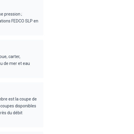
se pression ;
lations FEDCO SLP en
ue, carter,
au de mer et eau
bre est la coupe de
 coupes disponibles
près du débit