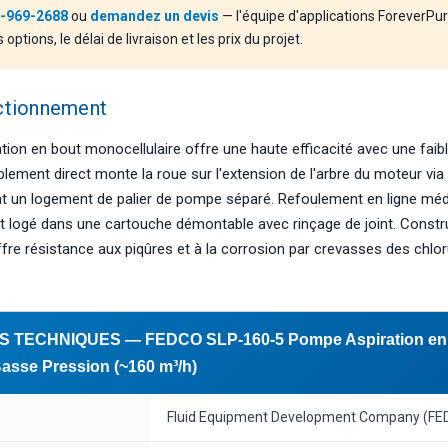
-969-2688
ou
demandez un devis
— l'équipe d'applications ForeverPur
options, le délai de livraison et les prix du projet.
nctionnement
ation en bout monocellulaire offre une haute efficacité avec une faibl
lement direct monte la roue sur l'extension de l'arbre du moteur via
t un logement de palier de pompe séparé. Refoulement en ligne méd
t logé dans une cartouche démontable avec rinçage de joint. Constr
fre résistance aux piqûres et à la corrosion par crevasses des chlor
S TECHNIQUES — FEDCO SLP-160-5 Pompe Aspiration en
Basse Pression (~160 m³/h)
Fluid Equipment Development Company (FE