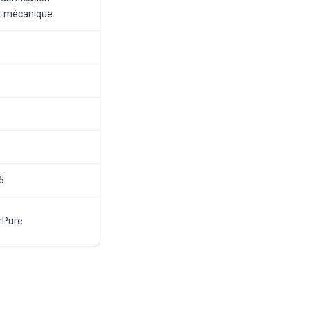
nt mécanique
5
rPure