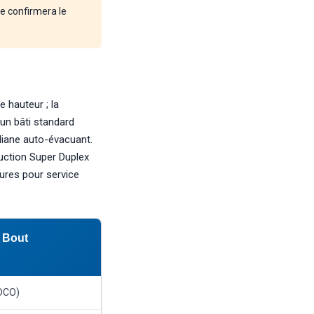
e confirmera le
e hauteur ; la
 un bâti standard
iane auto-évacuant.
uction Super Duplex
ures pour service
 Bout
DCO)