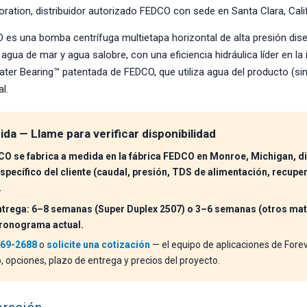
ration, distribuidor autorizado FEDCO con sede en Santa Clara, Calif
s una bomba centrífuga multietapa horizontal de alta presión dise
agua de mar y agua salobre, con una eficiencia hidráulica líder en la 
ater Bearing™ patentada de FEDCO, que utiliza agua del producto (sin
l.
da — Llame para verificar disponibilidad
 se fabrica a medida en la fábrica FEDCO en Monroe, Michigan, d
specífico del cliente (caudal, presión, TDS de alimentación, recupe
.
entrega: 6–8 semanas (Super Duplex 2507) o 3–6 semanas (otros mat
 cronograma actual.
969-2688
o
solicite una cotización
— el equipo de aplicaciones de Fore
, opciones, plazo de entrega y precios del proyecto.