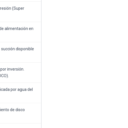
resión (Super
de alimentación en
e succión disponible
por inversión.
DCO).
icada por agua del
iento de disco