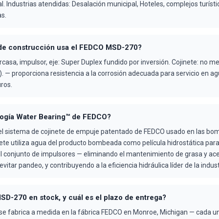
al. Industrias atendidas: Desalación municipal, Hoteles, complejos turístic
s.
 de construcción usa el FEDCO MSD-270?
casa, impulsor, eje: Super Duplex fundido por inversión. Cojinete: no me
 — proporciona resistencia a la corrosión adecuada para servicio en a
uros.
logía Water Bearing™ de FEDCO?
el sistema de cojinete de empuje patentado de FEDCO usado en las bo
ete utiliza agua del producto bombeada como película hidrostática para
l conjunto de impulsores — eliminando el mantenimiento de grasa y ace
evitar pandeo, y contribuyendo a la eficiencia hidráulica líder de la indus
SD-270 en stock, y cuál es el plazo de entrega?
e fabrica a medida en la fábrica FEDCO en Monroe, Michigan — cada un