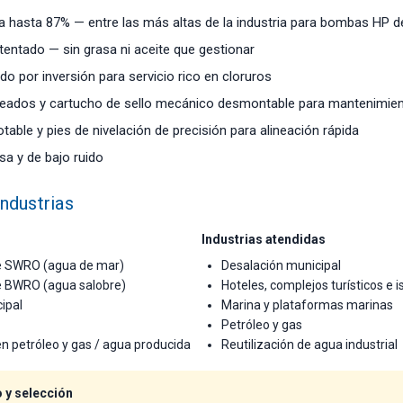
ica hasta 87% — entre las más altas de la industria para bombas HP
entado — sin grasa ni aceite que gestionar
do por inversión para servicio rico en cloruros
eados y cartucho de sello mecánico desmontable para mantenimien
table y pies de nivelación de precisión para alineación rápida
sa y de bajo ruido
industrias
Industrias atendidas
e SWRO (agua de mar)
Desalación municipal
e BWRO (agua salobre)
Hoteles, complejos turísticos e i
cipal
Marina y plataformas marinas
Petróleo y gas
n petróleo y gas / agua producida
Reutilización de agua industrial
y selección