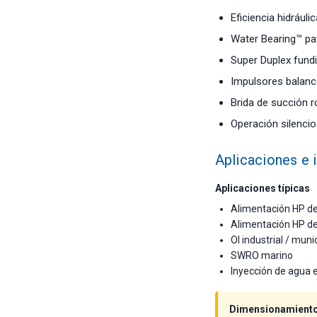
Eficiencia hidrául
Water Bearing™ pat
Super Duplex fundi
Impulsores balanc
Brida de succión ro
Operación silencio
Aplicaciones e 
Aplicaciones típicas
Alimentación HP d
Alimentación HP d
OI industrial / muni
SWRO marino
Inyección de agua e
Dimensionamiento 