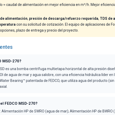
 ≈ caudal de alimentación en mejor eficiencia en m³/h. Mejor eficienci
 de alimentación
,
presión de descarga/refuerzo requerida
,
TDS de a
mperatura
con su solicitud de cotización. El equipo de aplicaciones de 
 opciones, plazo de entrega y precio del proyecto.
uentes
O MSD-270?
 es una bomba centrífuga multietapa horizontal de alta presión diseñ
I de agua de mar y agua salobre, con una eficiencia hidráulica líder en l
 Water Bearing™ patentada de FEDCO, que utiliza agua del producto (sin 
xial.
a el FEDCO MSD-270?
as: Alimentación HP de SWRO (agua de mar); Alimentación HP de BWRO (a