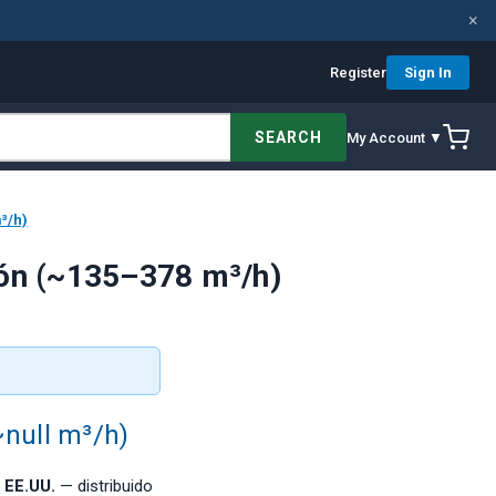
×
Register
Sign In
SEARCH
My Account ▼
³/h)
ón (~135–378 m³/h)
null m³/h)
 EE.UU.
— distribuido