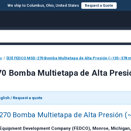
We ship to Columbus, Ohio, United States
Request a Quote
e
[ES] FEDCO MSD-270 Bomba Multietapa de Alta Presión (~135–378 m
0 Bomba Multietapa de Alta Presi
glish / Request a quote
0 Bomba Multietapa de Alta Presión (~
d Equipment Development Company (FEDCO), Monroe, Michigan,