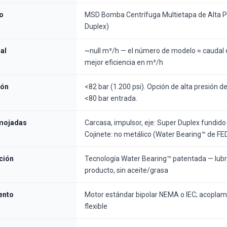
o
MSD Bomba Centrífuga Multietapa de Alta P
Duplex)
al
~null m³/h — el número de modelo ≈ caudal 
mejor eficiencia en m³/h
ión
<82 bar (1.200 psi). Opción de alta presión d
<80 bar entrada.
 mojadas
Carcasa, impulsor, eje: Super Duplex fundido 
Cojinete: no metálico (Water Bearing™ de FE
ción
Tecnología Water Bearing™ patentada — lubr
producto, sin aceite/grasa
ento
Motor estándar bipolar NEMA o IEC; acoplam
flexible