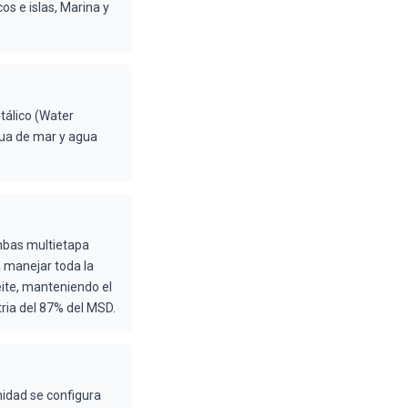
os e islas, Marina y
tálico (Water
gua de mar y agua
mbas multietapa
 manejar toda la
ite, manteniendo el
tria del 87% del MSD.
idad se configura