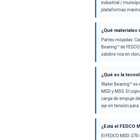
industrial / municip
plataformas marina
¿Qué materiales
Partes mojadas: Car
Bearing™ de FEDCO).
salobre rica en clor
¿Qué es la tecno
Water Bearing™ es 
MSD y MSS. El cojin
carga de empuje de
eje en tensión para 
¿Está el FEDCO M
El FEDCO MSD-270 s