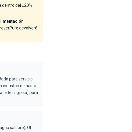
a dentro del ±20%
limentación
,
ForeverPure devolverá
ada para servicio
a industria de hasta
aceite ni grasa) para
gua salobre); OI