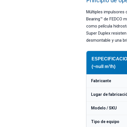
Principio de op
Múltiples impulsores 
Bearing™ de FEDCO ma
como película hidrost
Super Duplex resisten
desmontable y una brid
ESPECIFICACION
(~null m³/h)
Fabricante
Lugar de fabricaci
Modelo / SKU
Tipo de equipo