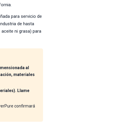
ornia.
ñada para servicio de
industria de hasta
 aceite ni grasa) para
imensionada al
ración, materiales
eriales). Llame
verPure confirmará