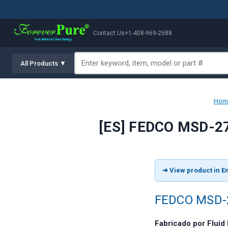
Contact Us
+1-408-969-2688
All Products ▼
Hom
[ES] FEDCO MSD-27
➜ View product in En
FEDCO MSD-27
Fabricado por Flui