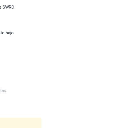
 de SWRO
to bajo
slas