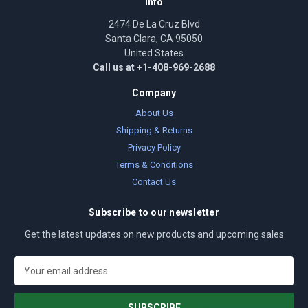
Info
2474 De La Cruz Blvd
Santa Clara, CA 95050
United States
Call us at +1-408-969-2688
Company
About Us
Shipping & Returns
Privacy Policy
Terms & Conditions
Contact Us
Subscribe to our newsletter
Get the latest updates on new products and upcoming sales
E
m
a
i