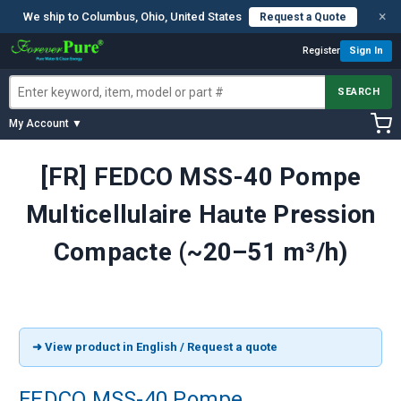
×
We ship to Columbus, Ohio, United States
Request a Quote
Register
Sign In
SEARCH
My Account ▼
[FR] FEDCO MSS-40 Pompe
Multicellulaire Haute Pression
Compacte (~20–51 m³/h)
➜ View product in English / Request a quote
FEDCO MSS-40 Pompe