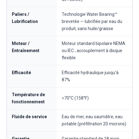
Paliers /
Technologie Water Bearing™
Lubrification
brevetée — lubrifiée par eau du
produit, sans huile/graisse
Moteur /
Moteur standard bipolaire NEMA
Entraînement
ou IEC ; accouplement à disque
flexible
Efficacité
Efficacité hydraulique jusqu'à
87%
Température de
<70°C (158°F)
fonctionnement
Fluide de service
Eau de mer, eau saumâtre, eau
potable (préfiltration 20 microns)
Garantie
Garantie standard de 18 mois