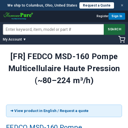
×
We ship to Columbus, Ohio, United States
Request a Quote
Register
Sign In
SEARCH
My Account ▼
[FR] FEDCO MSD-160 Pompe
Multicellulaire Haute Pression
(~80–224 m³/h)
➜ View product in English / Request a quote
FEDCO MSD-160 Pompe