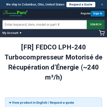
×
We ship to Columbus, Ohio, United States
Request a Quote
Register
Sign In
SEARCH
My Account ▼
[FR] FEDCO LPH-240
Turbocompresseur Motorisé de
Récupération d'Énergie (~240
m³/h)
➜ View product in English / Request a quote