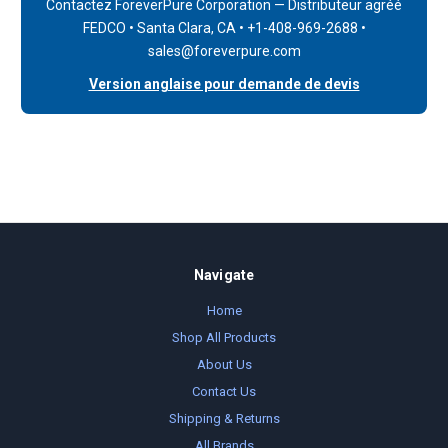
Contactez ForeverPure Corporation — Distributeur agréé
FEDCO • Santa Clara, CA • +1-408-969-2688 •
sales@foreverpure.com
Version anglaise pour demande de devis
Navigate
Home
Shop All Products
About Us
Contact Us
Shipping & Returns
All Brands