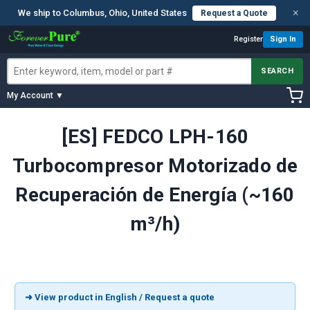
×
We ship to Columbus, Ohio, United States
Request a Quote
Register
Sign In
SEARCH
My Account ▼
[ES] FEDCO LPH-160
Turbocompresor Motorizado de
Recuperación de Energía (~160
m³/h)
➜ View product in English / Request a quote