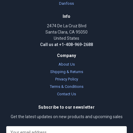
Danfoss
Info
2474 De La Cruz Blvd
Santa Clara, CA 95050
United States
Call us at +1-408-969-2688
Company
About Us
Shipping & Returns
Privacy Policy
Terms & Conditions
Contact Us
Subscribe to our newsletter
Get the latest updates on new products and upcoming sales
E