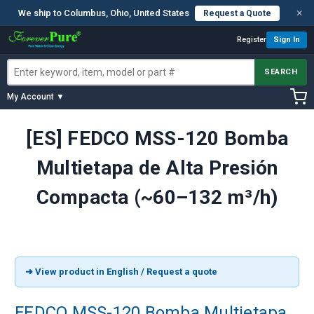
×
We ship to Columbus, Ohio, United States
Request a Quote
Register
Sign In
SEARCH
My Account ▼
[ES] FEDCO MSS-120 Bomba
Multietapa de Alta Presión
Compacta (~60–132 m³/h)
➜ View product in English / Request a quote
FEDCO MSS-120 Bomba Multietapa