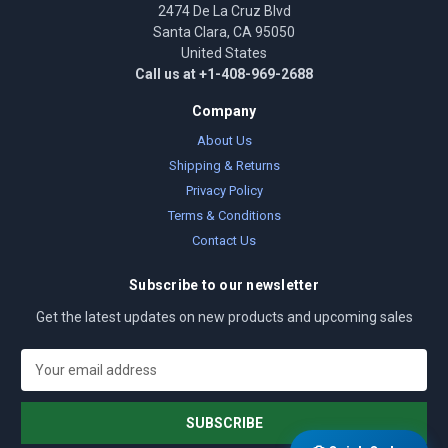
2474 De La Cruz Blvd
Santa Clara, CA 95050
United States
Call us at +1-408-969-2688
Company
About Us
Shipping & Returns
Privacy Policy
Terms & Conditions
Contact Us
Subscribe to our newsletter
Get the latest updates on new products and upcoming sales
E
m
a
i
l