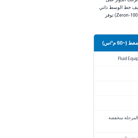
 منفصل. تصريف خط الوسط ذاتي
التهوية. الختم الميكانيكي يجلس في خرطوشة قابلة للإزالة بشطف ختم. بنية السوبر دوبلكس (فئة Zeron-100) توفر
المرحلة منخفضة