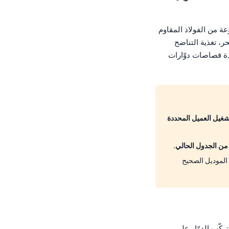
وعة من الفولاذ المقاوم
، تغذية التناضح
ت بأحجام شفة مع عدة قصاصات دوّارات
 مطابقة لنقطة تشغيل العميل المحددة
يق التطبيقات في ForeverPure من الموديل الصحيح
ركّب الدوّار على