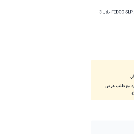
محطات تحلية المياه (200+ تركيب لـ FEDCO SLP خلال 3
ة
مع طلب عرض