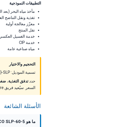
التطبيقات النموذجية
مأخذ مياه البحر (بعد 
تغذية ونقل التناضح 
معزّز معالجة أولية
نقل المنتج
خدمة الغسيل العكسي
خدمة CIP
مياه صناعية عامة
التحجيم والاختيار
تسمية الموديل: SLP-{التدفق م³/س}-{قصاصة الضغط بار}. مثلاً SLP-90-8 ≈ 90 م³/س عند قصاصة 8 بار.
حدد
تدفق التغذية
،
ضغط
السعر. سيُعيد فريق ForeverPure التطبيقات الموديل الصحيح والخيارات ومهلة التسليم وتسعير المشروع.
الأسئلة الشائعة
ما هو FEDCO SLP-60-5؟