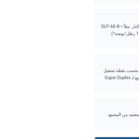
الرقم الأول في موديل SLP هو فئة التدفق الإسمي بـ م³/س، والرقم الثاني هو قصاصة ضغط التصريف بالبار. مثلاً SLP-60-8 =
~60 م³/س عند تصريف 8 بار. القصاصات المتاحة عادة هي -5 (5 بار = 73 رطل/بوصة²) و -8 (8 بار = 116 رطل/بوصة²).
ن — كل وحدة تُكوَّن بحسب نقطة تشغيل
العميل، مواد الإنشاء، وخيارات التكوين. مهلة التسليم النموذجية: 3–6 أسابيع لـ Duplex 2205 و 6–8 أسابيع لـ Super Duplex
 الضمان متاحة عند الطلب. توفر ForeverPure التركيب المعتمد من المصنع،