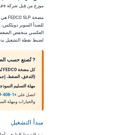
موزع من قِبل شركة ForeverPure، موزع FEDCO المعتمد ومقرها سانتا كلارا، كاليفورنيا.
مضخة 
للصدأ السوبر دوبلكس، م
لضبط نقطة التشغيل بدق
? تُصنع حسب الطل
(التدفق، الضغط، إجمال
مهلة التسليم النموذجية: 6–8 أسابيع (سوبر دوبلكس 2507) أو 3–6 أسابيع (مواد أخرى). اتصل للتحقق من
اتصل على
+1-408-969-2688
والخيارات ومهلة الت
مبدأ التشغيل
بنية الشفط الطرفي أحادي