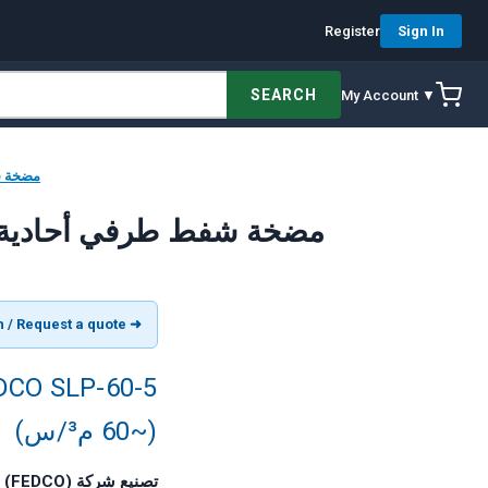
Register
Sign In
SEARCH
My Account ▼
[ SLP-60-5
[AR] FEDCO SLP-60-5 مضخة شفط طرفي أ
➜ View product in English / Request a quote
(~60 م³/س)
تصنيع شركة Fluid Equipment Development Company (FEDCO)، مونرو، ميشيغان، الولايات المتحدة الأمريكية