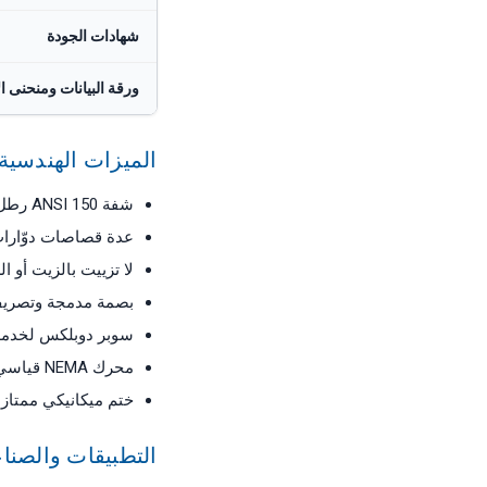
شهادات الجودة
ورقة البيانات ومنحنى ال
الميزات الهندسية 
شفة ANSI 150 رطل لواجهة أنابيب قياسية
عدة قصاصات دوّارات
لا تزييت بالزيت أو
بصمة مدمجة وتصري
سوبر دوبلكس لخدمة 
محرك NEMA قياسي للاستبدال السريع في الموقع
ختم ميكانيكي ممتا
التطبيقات والصنا