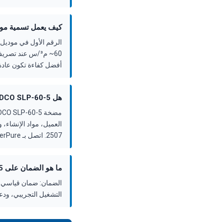
كيف يعمل تسمية موديل flow}-{pressure
أفضل كفاءة تكون عادة
هل FEDCO SLP-60-5 متوفر في المخزون، وما هي مهلة التسليم؟
2507. اتصل بـ ForeverPure على +1-408-969-2688 للتأكد من الجدول الحالي.
ما هو الضمان على FEDCO SLP-60-5؟
التشغيل التجريبي، ودعم