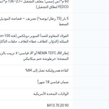
60 م³/س 
FEDCO لنطاق التشغيل)
الضغط
المبللة (الدوّار، الغلاف، غطاء الغلاف، حلقات التآكل
إطار NEMA TEFC JM أو JP قياسي؛ 
المضخة؛ خرطوشة ختم ميكانيكي
كفاءة هيدروليكية تصل إلى 84%
ضمان قياسي 18 شهراً
الولايات المتحدة الأمريكية
8413.70.20.90