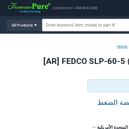
Contact Us
+1-408-969-2688
All Products ▼
Home
نخفضة الضغط
—