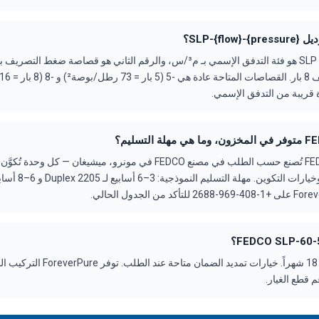
SLP-{}؟
 قريبة من التدفق الإسمي.
مضخة FEDCO SLP-60-5 تُصنع حسب الطلب في مصنع FEDCO في مونرو، ميشيغا
الضمان: ضمان قياسي 18 شهراً. خيارات تمديد
 قطع الغيار.