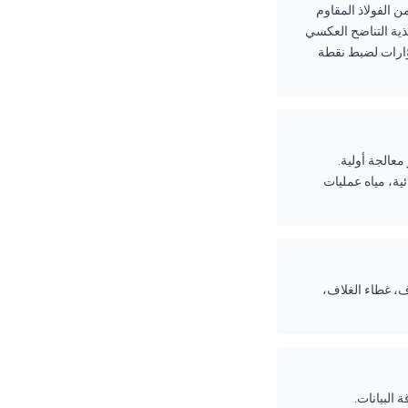
من الفولاذ المقاوم
ذية التناضح العكسي
ة قصاصات دوّارات لضبط نقطة
عالجة أولية.
ال 3 سنوات)، البحرية والبرمائية، مياه عمليات
ء المبللة (الدوّار، الغلاف، غطاء الغلاف،
 البيانات.