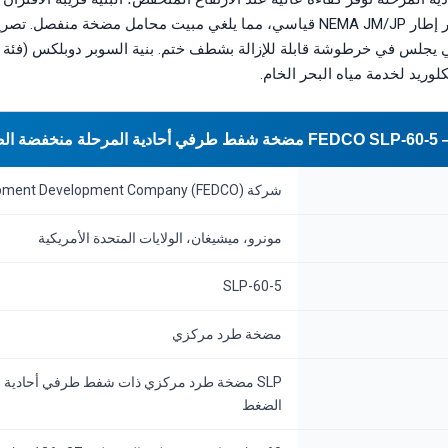
امتداد عمود المحرك عبر إطار NEMA JM/JP قياسي، مما يلغي مبيت محامل مضخة
لوريد لخدمة مياه البحر الخام.
 م³/س)
شركة Fluid Equipment Development Company (FEDCO)
مونرو، ميشيغان، الولايات المتحدة الأمريكية
SLP-60-5
مضخة طرد مركزي
SLP مضخة طرد مركزي ذات شفط طرفي أحادية 
الضغط