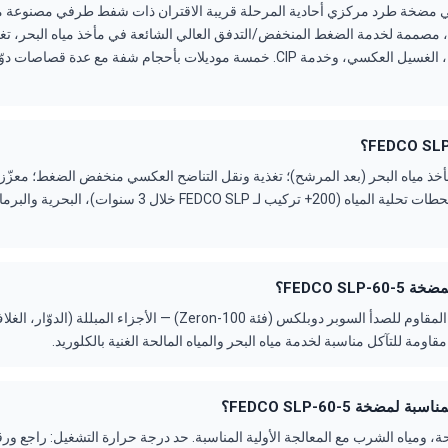
ة FEDCO SLP هي مضخة طرد مركزي أحادية المرحلة قريبة الاقتران ذات شفط طرفي مصنوعة 
 مصممة لخدمة الضغط المنخفض/التدفق العالي الشائعة في مأخذ مياه البحر، تغ
منخفض الضغط، النقل، الغسيل العكسي، وخدمة CIP. خمسة موديلات بأحجام شفة مع عد
مأخذ مياه البحر (بعد المرشح)؛ تغذية ونقل التناضح العكسي منخفض الضغط؛ معزّز م
الصناعات المخدومة: محطات تحلية المياه (200+ تركيب لـ FEDCO SLP خل
FEDCO SLP؟
الأجزاء المبللة: الفولاذ المقاوم للصدأ السوبر دوبلكس (فئة Zeron-100) — الأجزا
قاومة للتآكل مناسبة لخدمة مياه البحر والمياه المالحة الغنية بالكلوريد.
لمضخة FEDCO SLP-60-5؟
لحة، ومياه الشرب مع المعالجة الأولية المناسبة. حد درجة حرارة التشغيل: راجع ورقة