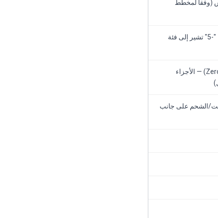
إسمي؛ مغلف التشغيل ~27–136 م³/س (وفقاً لمخطط
5 بار (73 رطل/بوصة²) تصريف — قصاصة الموديل "-5" تشير إلى فئة
الفولاذ المقاوم للصدأ السوبر دوبلكس (فئة Zeron-100) — الأجزاء
)
لا تزييت بالزيت/الشحم على جانب