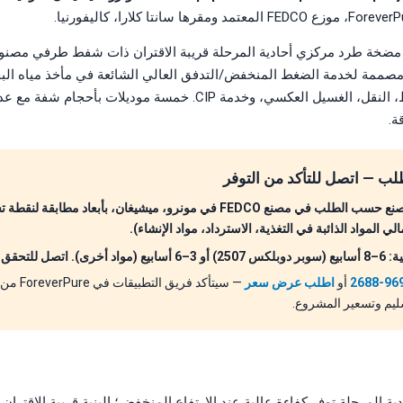
FEDCO SLP هي مضخة طرد مركزي أحادية المرحلة قريبة الاقتران ذات شفط طرفي مصن
صممة لخدمة الضغط المنخفض/التدفق العالي الشائعة في مأخذ مياه البحر
العكسي منخفض الضغط، النقل، الغسيل العكسي، وخدمة CIP. خمسة موديلا
ة.
ب — اتصل للتأكد من التوفر
كل مضخة FEDCO تُصنع حسب الطلب في مصنع FEDCO في مونرو، ميشيغان، بأبعاد
ي المواد الذائبة في التغذية، الاسترداد، مواد الإنشاء).
 الجدول الحالي.
أو
اطلب عرض سعر
— سيتأكد فر
سليم وتسعير المشروع.
ة المرحلة توفر كفاءة عالية عند الارتفاع المنخفض؛ البنية قريبة الاقتران ت