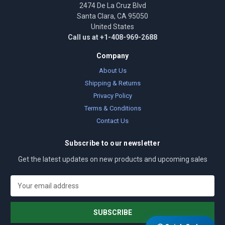
2474 De La Cruz Blvd
Santa Clara, CA 95050
United States
Call us at +1-408-969-2688
Company
About Us
Shipping & Returns
Privacy Policy
Terms & Conditions
Contact Us
Subscribe to our newsletter
Get the latest updates on new products and upcoming sales
E
m
a
i
l