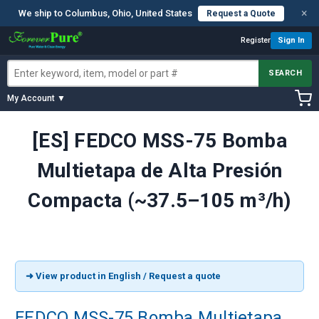
×
We ship to Columbus, Ohio, United States
Request a Quote
Register
Sign In
SEARCH
My Account ▼
[ES] FEDCO MSS-75 Bomba
Multietapa de Alta Presión
Compacta (~37.5–105 m³/h)
➜ View product in English / Request a quote
FEDCO MSS-75 Bomba Multietapa