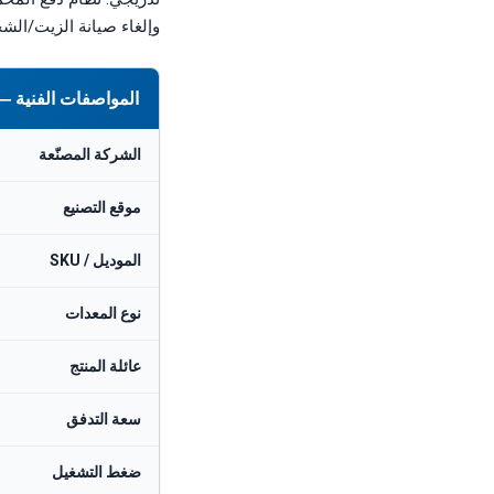
وإلغاء صيانة الزيت/الشحم. كل مضخة MSS مبنية لنق
المواصفات الفنية — FEDCO MSS-120 مضخة متعددة المراحل عالية الضغط مدمجة (~null
الشركة المصنّعة
موقع التصنيع
الموديل / SKU
نوع المعدات
عائلة المنتج
سعة التدفق
ضغط التشغيل