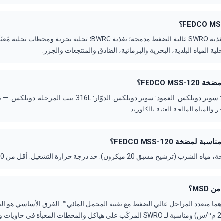
التطبيقات النموذجية: تغذية SWRO عالية الضغط مدمجة؛ تغذية BWRO؛ تحلية بحرية 
ة المياه البلدية، البحرية والبرمائية، الفنادق والمنتجعات والجزر.
FEDCO MSS؟
الأجزاء المبللة: الغلاف: سوبر دوبلكس. العمود: سوبر دوبلكس. الدوّار: 
 والمياه المالحة الغنية بالكلوريد.
 لمضخة FEDCO MSS-120؟
سبق 20 ميكرون). حد درجة حرارة التشغيل: أقل من 40°م (104°ف) قياسي.
مدمجة (نطاق 7.5–295 م³/س) ومناسبة لـ SWRO المركّب على هياكل والمحطات المعبأة ف