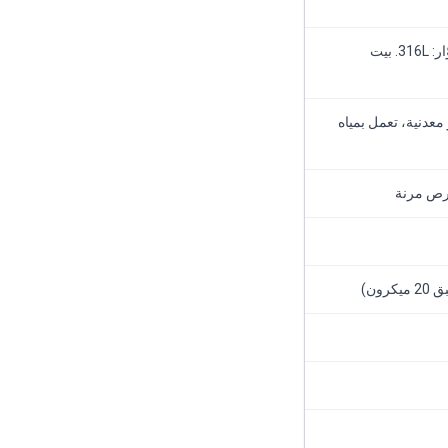
الغلاف: سوبر دوبلكس. العمود: سوبر دوبلكس. الدوّار: 316L. بيت
معدنية، تعمل بمياه
ون)