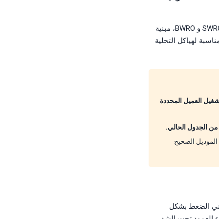
مضخة FEDCO MSS هي مضخة طرد مركزي متعددة المراحل أفقية عالية الضغط ومدمجة لتغذية SWRO و BWRO، مبنية
المحمل المائي™ من FEDCO وبصمة مدمجة مناسبة لهياكل التحلية
 مطابقة لنقطة تشغيل العميل المحددة
يق التطبيقات في ForeverPure من الموديل الصحيح
كس — تبني الضغط بشكل
ء العمود تحت الشد