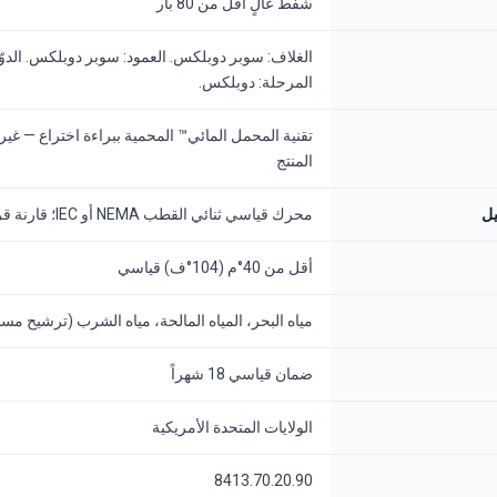
شفط عالٍ أقل من 80 بار
المرحلة: دوبلكس.
تقنية المحمل المائي™ المحمية ببراءة اختراع — غير 
المنتج
يل
محرك قياسي ثنائي القطب NEMA أو IEC؛ قارنة قرص مرنة
أقل من 40°م (104°ف) قياسي
مياه البحر، المياه المالحة، مياه الشرب (ترشيح مسبق 20 ميكر
ضمان قياسي 18 شهراً
الولايات المتحدة الأمريكية
8413.70.20.90