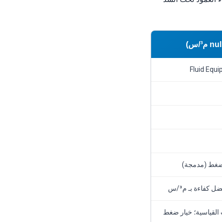
صة²) عند الاقترانات القياسية؛ خيار ضغط