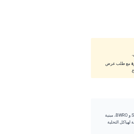
ة
مع طلب عرض
مضخة FEDCO MSS هي مضخة طرد مركزي متعددة المراحل أفقية عالية الضغط ومدمجة لتغذية SWRO و BWRO، مبنية
 من FEDCO وبصمة مدمجة مناسبة لهياكل التحلية