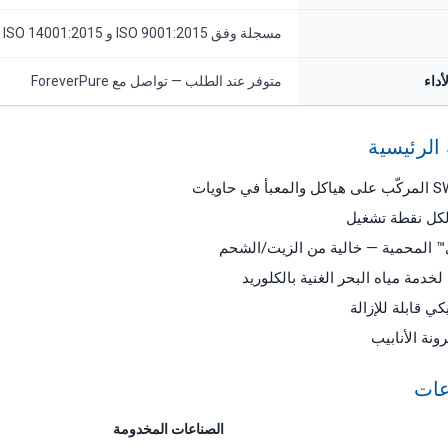
مسجلة وفق ISO 9001:2015 و ISO 14001:2015
أداء
متوفر عند الطلب — تواصل مع ForeverPure
الرئيسية
كل نقطة تشغيل
ي™ المحمية — خالية من الزيت/الشحم
دمة مياه البحر الغنية بالكلوريد
 قابلة للإزالة
نة الأنابيب
عات
الصناعات المخدومة