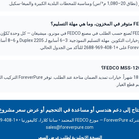
مضخة FEDCO MSS-120 تُصنع حسب الطلب في مصنع FEDCO في مونرو، ميشيغان
الضمان: ضمان قياسي 18 شهراً. خيارات تمديد
 قطع الغيار.
تاج إلى دعم هندسي أو مساعدة في التحجيم أو عرض سعر مشروع
sales@foreverpure.com
النسخة الإنجليزية لطلب عرض السعر