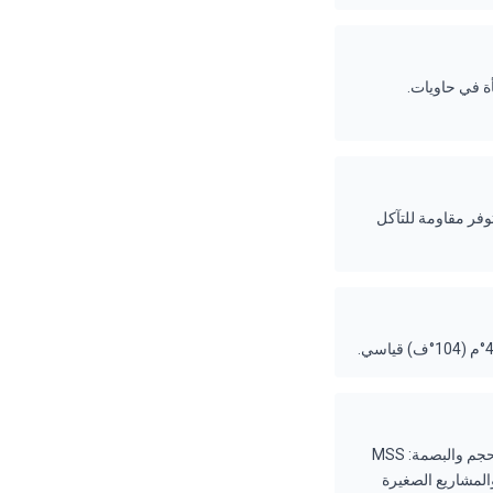
ومحطات تحلية مُعبّأة في حاويات.
316L. بيت المرحلة: دوبلكس. — توفر مقاومة للتآكل
كلاهما من FEDCO، كلاهما متعدد المراحل عالي الضغط مع تقنية المحمل المائي™. الفرق الأساسي هو الحجم والبصمة: MSS
ي حاويات والمشاريع الصغيرة