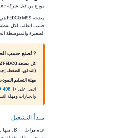
موزع من قِبل شركة ForeverPure، موزع FEDCO المعتمد ومقرها سانتا كلارا، كاليفورنيا.
الصغيرة والمتوسطة الح
? تُصنع حسب الطل
(التدفق، الضغط، إجمال
مهلة التسليم النموذجية: 6–8 أسابيع (سوبر دوبلكس 2507) أو 3–6 أسابيع (مواد أخرى). اتصل للتحقق من
اتصل على
+1-408-969-2688
والخيارات ومهلة الت
مبدأ التشغيل
تدريجي. نظام دفع المحم