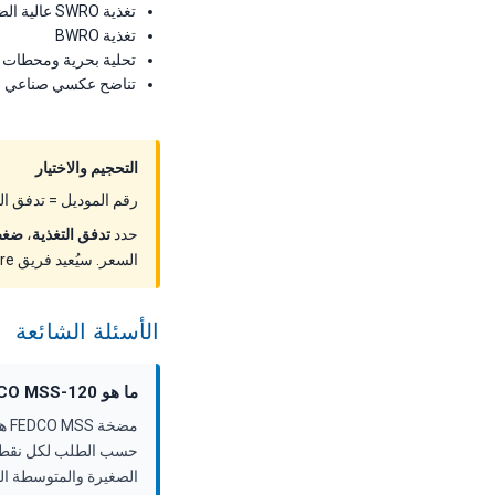
تغذية SWRO عالية الضغط مدمجة
تغذية BWRO
تحلية بحرية ومحطات تح
تناضح عكسي صناعي وإع
التحجيم والاختيار
رقم الموديل = تدفق التغذية عند أفضل كفاءة ب
حدد
تدفق التغذية
،
ضغط
السعر. سيُعيد فريق ForeverPure التطبيقات الموديل الصحيح والخيارات ومهلة التسليم وتسعير المشروع.
الأسئلة الشائعة
ما هو FEDCO MSS-120؟
الصغيرة والمتوسطة ال