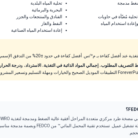
تحلية المياه البلدية
البحرية والبرمائية
لية مُعبّأة في حاويات
الفنادق والمنتجعات والجزر
ادة استخدام المياه
النفط والغاز
إعادة استخدام المياه الصناعية
ـ م³/س. أفضل كفاءة في حدود ±20% من التدفق الإسمي.
 التصريف المطلوب
،
إجمالي المواد الذائبة في التغذية
،
الاسترداد
، و
درجة الحرار
حسب الطلب لكل نقطة تشغيل عميل. تستخدم تقنية المحمل المائي™
حجم.