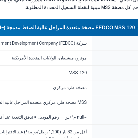
طة التشغيل المحددة المطلوبة.
 م³/س)
شركة Fluid Equipment Development Company (FEDCO)
مونرو، ميشيغان، الولايات المتحدة الأمريكية
MSS-120
مضخة طرد مركزي
MSS مضخة طرد مركزي متعددة المراحل عالية الضغط (مدمجة)
~null م³/س — رقم الموديل = تدفق التغذية عند أفضل كفاءة بـ م³/س
أقل من 82 بار (1,200 رطل/بو