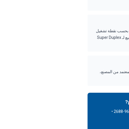
 — كل وحدة تُكوَّن بحسب نقطة تشغيل
العميل، مواد الإنشاء، وخيارات التكوين. مهلة التسليم النموذجية: 3–6 أسابيع لـ Duplex 2205 و 6–8 أسابيع لـ Super Duplex
 الضمان متاحة عند الطلب. توفر ForeverPure التركيب المعتمد من المصنع،
?
تواصل مع شركة ForeverPure — موزع FEDCO المعتمد • سانتا كلارا، كاليفورنيا • +1-408-969-2688 •