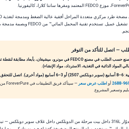
حسب الطلب لكل نقطة تشغيل عميل. تستخدم تقنية 
جم.
ب — اتصل للتأكد من التوفر
كل مضخة FEDCO تُصنع حسب الطلب في مصنع FEDCO في مونرو، ميشيغان، بأبعاد
ي المواد الذائبة في التغذية، الاسترداد، مواد الإنشاء).
 الجدول الحالي.
أو
اطلب عرض سعر
— سيتأكد فر
سليم وتسعير المشروع.
عدة مراحل — كل منها بدوّار 316L داخل بيت مرحلة من الدوبلكس داخل غلاف سوبر دوبل
ل المائي™ يستخدم مياه المنتج المضخوخة كغشاء هيدروستاتيكي، مع إبقا