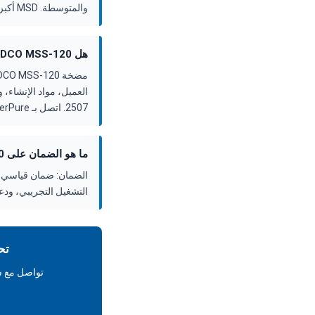
والمتوسطة. MSD أكبر (نطاق 20–1,080 م³/س) ومناسبة للمحطات البلدية الكبيرة والميغا-سكيل.
هل FEDCO MSS-120 متوفر في المخزون، وما هي مهلة التسليم؟
2507. اتصل بـ ForeverPure على +1-408-969-2688 للتأكد من الجدول الحالي.
ما هو الضمان على FEDCO MSS-120؟
التشغيل التجريبي، ودعم
تح