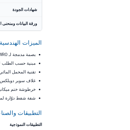
شهادات الجودة
ورقة البيانات ومنحنى ال
الميزات الهندسية 
بصمة مدمجة لـ SWRO المركّب على هياكل والمعبأ في حاويات
مبنية حسب الطلب ل
تقنية المحمل المائ
غلاف سوبر دوبلكس لخ
خرطوشة ختم ميكانيكي
شفة شفط دوّارة لمرو
التطبيقات والصنا
التطبيقات النموذجية