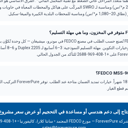
مدمجة (نطاق 7.5–295 م³/س) ومناسبة لـ SWRO المركّب على هياكل والمحطات المعبأة ف
مضخة FEDCO MSS-90 تُصنع حسب الطلب في مصنع FEDCO في مونرو، ميشيغان —
الضمان: ضمان قياسي 18 شهراً. خيارات تمديد
 قطع الغيار.
تاج إلى دعم هندسي أو مساعدة في التحجيم أو عرض سعر مشروع
sales@foreverpure.com