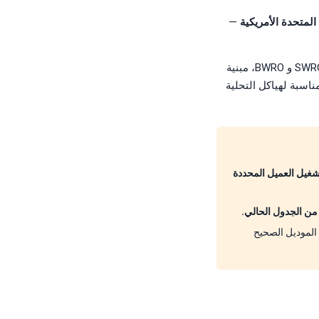
—
مضخة FEDCO MSS هي مضخة طرد مركزي متعددة المراحل أفقية عالية الضغط ومدمجة لتغذية SWRO و BWRO، مبنية
المحمل المائي™ من FEDCO وبصمة مدمجة مناسبة لهياكل التحلية
 مطابقة لنقطة تشغيل العميل المحددة
يق التطبيقات في ForeverPure من الموديل الصحيح