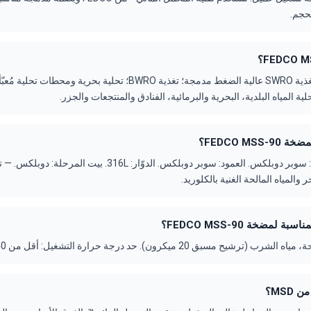
حجم.
التطبيقات النموذجية: تغذية SWRO عالية الضغط مدمجة؛ تغذية BWRO؛ تحلية بحرية 
ة المياه البلدية، البحرية والبرمائية، الفنادق والمنتجعات والجزر.
FEDCO MS؟
الأجزاء المبللة: الغلاف: سوبر دوبلكس. العمود: سوبر دوبلكس. الدوّار: 
 والمياه المالحة الغنية بالكلوريد.
 لمضخة FEDCO MSS-90؟
سبق 20 ميكرون). حد درجة حرارة التشغيل: أقل من 40°م (104°ف) قياسي.