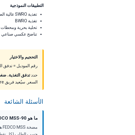
التطبيقات النموذجية
تغذية SWRO عالية الضغط مدمجة
تغذية BWRO
تحلية بحرية ومحطات تح
تناضح عكسي صناعي وإع
التحجيم والاختيار
رقم الموديل = تدفق التغذية عند أفضل كفاءة ب
حدد
تدفق التغذية
،
ضغط
السعر. سيُعيد فريق ForeverPure التطبيقات الموديل الصحيح والخيارات ومهلة التسليم وتسعير المشروع.
الأسئلة الشائعة
ما هو FEDCO MSS-90؟