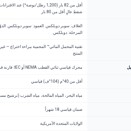
أقل من 82 بار (1,200 رطل/بو
شفط عالٍ أقل من 80 بار
المرحلة: دوبلكس.
تقنية المحمل المائي™ المحمية ببراءة اختراع — غير 
المنتج
يل
محرك قياسي ثنائي القطب NEMA أو IEC؛ قارنة قرص مرنة
أقل من 40°م (104°ف) قياسي
مياه البحر، المياه المالحة، مياه الشرب (ترشيح مسبق 20 ميكر
ضمان قياسي 18 شهراً
الولايات المتحدة الأمريكية