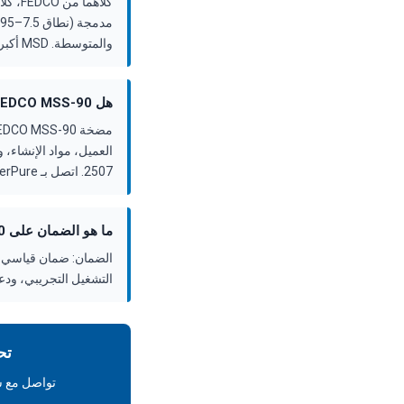
والمتوسطة. MSD أكبر (نطاق 20–1,080 م³/س) ومناسبة للمحطات البلدية الكبيرة والميغا-سكيل.
هل FEDCO MSS-90 متوفر في المخزون، وما هي مهلة التسليم؟
2507. اتصل بـ ForeverPure على +1-408-969-2688 للتأكد من الجدول الحالي.
ما هو الضمان على FEDCO MSS-90؟
التشغيل التجريبي، ودعم
تح