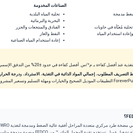
الصناعات المخدومة
تحلية المياه البلدية
البحرية والبرمائية
لية مُعبّأة في حاويات
الفنادق والمنتجعات والجزر
ادة استخدام المياه
النفط والغاز
إعادة استخدام المياه الصناعية
ـ م³/س. أفضل كفاءة في حدود ±20% من التدفق الإسمي.
 التصريف المطلوب
،
إجمالي المواد الذائبة في التغذية
،
الاسترداد
، و
درجة الحرار
حسب الطلب لكل نقطة تشغيل عميل. تستخدم تقنية المحمل المائي™