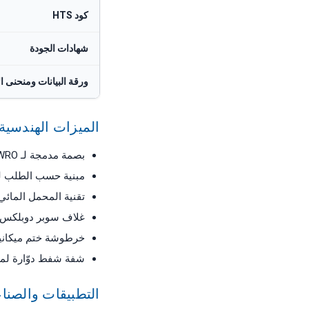
كود HTS
شهادات الجودة
ورقة البيانات ومنحنى ال
الميزات الهندسية 
بصمة مدمجة لـ SWRO المركّب على هياكل والمعبأ في حاويات
مبنية حسب الطلب ل
تقنية المحمل المائ
غلاف سوبر دوبلكس لخ
خرطوشة ختم ميكانيكي
شفة شفط دوّارة لمرو
التطبيقات والصنا