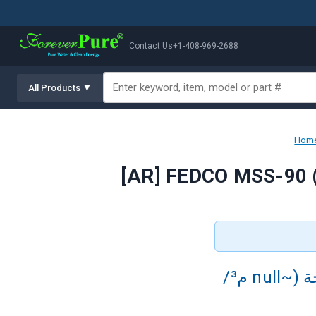
Contact Us
+1-408-969-2688
All Products ▼
Hom
FEDCO MSS-90 مضخة متعددة المراحل عالية الضغط مدمجة (~null م³/