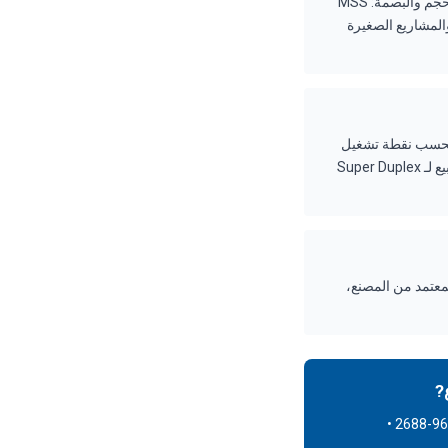
كلاهما من FEDCO، كلاهما متعدد المراحل عالي الضغط مع تقنية المحمل المائي™. الفرق الأساسي هو الحجم والبصمة: MSS
ي حاويات والمشاريع الصغيرة
 كل وحدة تُكوَّن بحسب نقطة تشغيل
العميل، مواد الإنشاء، وخيارات التكوين. مهلة التسليم النموذجية: 3–6 أسابيع لـ Duplex 2205 و 6–8 أسابيع لـ Super Duplex
 الضمان متاحة عند الطلب. توفر ForeverPure التركيب المعتمد من المصنع،
?
تواصل مع شركة ForeverPure — موزع FEDCO المعتمد • سانتا كلارا، كاليفورنيا • +1-408-969-2688 •