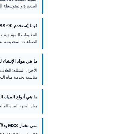
الصغيرة والمتوسطة ال
فيما يُستخدم FEDCO MSS-90؟
الصناعات المخدومة: تحلي
ما هي مواد الإنشاء لمضخة S-90
مناسبة لخدمة مياه البحر
ما هي أنواع المياه المناسبة
مياه البحر، المياه المالحة، مياه الشرب (ترشيح م
متى تختار MSS بدلاً من MSD؟