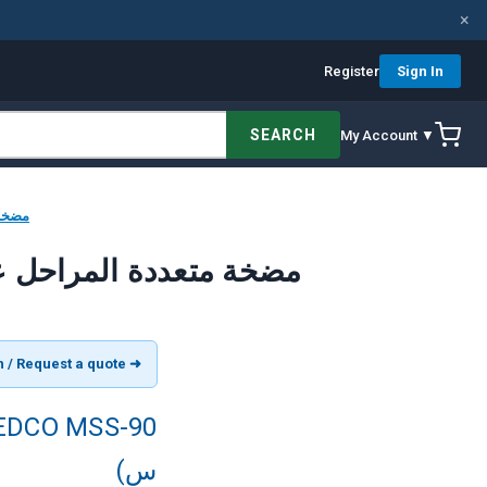
×
Register
Sign In
SEARCH
My Account ▼
[ MSS-90
[AR] FEDCO MSS-90 مضخة متعددة المراح
➜ View product in English / Request a quote
س)