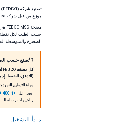
تصنيع شركة Fluid Equipment Development Company (FEDCO)، مونرو، ميشيغان، الولايات المتحدة الأمريكية
موزع من قِبل شركة ForeverPure، موزع FEDCO المعتمد ومقرها سانتا كلارا، كاليفورنيا.
الصغيرة والمتوسطة الح
? تُصنع حسب الطل
(التدفق، الضغط، إجمال
مهلة التسليم النموذجية: 6–8 أسابيع (سوبر دوبلكس 2507) أو 3–6 أسابيع (مواد أخرى). اتصل للتحقق من
اتصل على
+1-408-969-2688
والخيارات ومهلة الت
مبدأ التشغيل