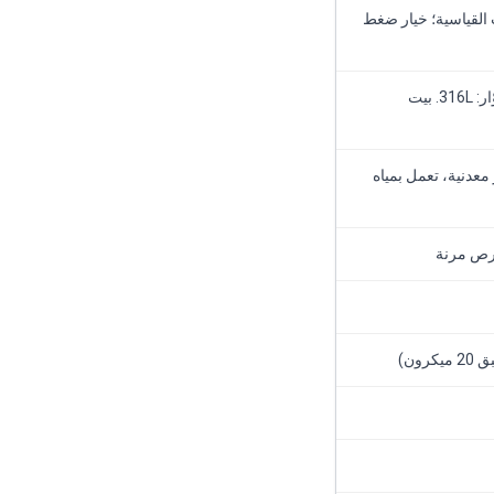
صة²) عند الاقترانات القياسية؛ خيار ضغط
الغلاف: سوبر دوبلكس. العمود: سوبر دوبلكس. الدوّار: 316L. بيت
معدنية، تعمل بمياه
ون)