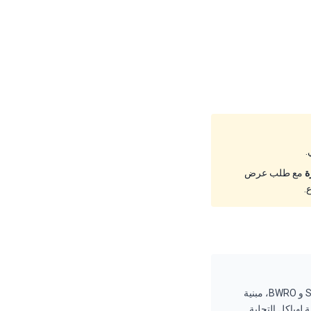
ة
مع طلب عرض
مضخة FEDCO MSS هي مضخة طرد مركزي متعددة المراحل أفقية عالية الضغط ومدمجة لتغذية SWRO و BWRO، مبنية
 من FEDCO وبصمة مدمجة مناسبة لهياكل التحلية