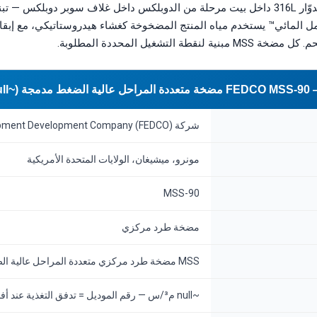
عدة مراحل — كل منها بدوّار 316L داخل بيت مرحلة من الدوبلكس داخل غلاف سوبر دوبل
ل المائي™ يستخدم مياه المنتج المضخوخة كغشاء هيدروستاتيكي، مع إبقا
طة التشغيل المحددة المطلوبة.
 م³/س)
شركة Fluid Equipment Development Company (FEDCO)
مونرو، ميشيغان، الولايات المتحدة الأمريكية
MSS-90
مضخة طرد مركزي
MSS مضخة طرد مركزي متعددة المراحل عالية الضغط (مدمجة)
~null م³/س — رقم الموديل = تدفق التغذية عند أفضل كفاءة بـ م³/س