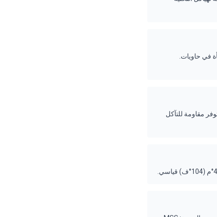
ومحطات تحلية مُعبّأة في حاويات.
316L. بيت المرحلة: دوبلكس. — توفر مقاومة للتآكل