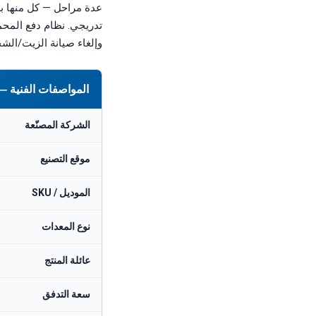
تدريجي. نظام دفع المحم
وإلغاء صيانة الزيت/الشحم. كل مضخة MSS مبنية لنق
المواصفات الفنية — FEDCO MSS-90 مضخة متعددة المراحل عالية الضغط مدمجة (~null
الشركة المصنّعة
موقع التصنيع
الموديل / SKU
نوع المعدات
عائلة المنتج
سعة التدفق