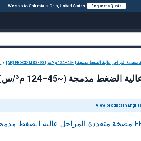
We ship to Columbus, Ohio, United States
Request a Quote
AR] FEDCO مضخة متعددة المراحل عالية الضغط مدمجة (~45–124 م³/س)
e
ل عالية الضغط مدمجة (~45–124 م³/س)