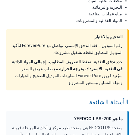
محطات تحلية المياه
البحرية والبرمائية
مياه عمليات صناعية
المواد الغذائية والمشروبات
التحجيم والاختيار
رقم الموديل = فئة التدفق الإسمي. تواصل مع ForeverPure لتأكيد
الموديل المطابق لنقطة تشغيل مشروعك.
حدد
تدفق التغذية
،
ضغط التصريف المطلوب
،
إجمالي المواد الذائبة
في التغذية
،
الاسترداد
، و
درجة الحرارة
مع طلب عرض السعر.
سيُعيد فريق ForeverPure التطبيقات الموديل الصحيح والخيارات
ومهلة التسليم وتسعير المشروع.
الأسئلة الشائعة
ما هو FEDCO LPS-200؟
مضخة FEDCO LPS هي مضخة طرد مركزي أحادية المرحلة قريبة
الاقتران ذات شفط طرفي مصنوعة من الفولاذ المقاوم للصدأ