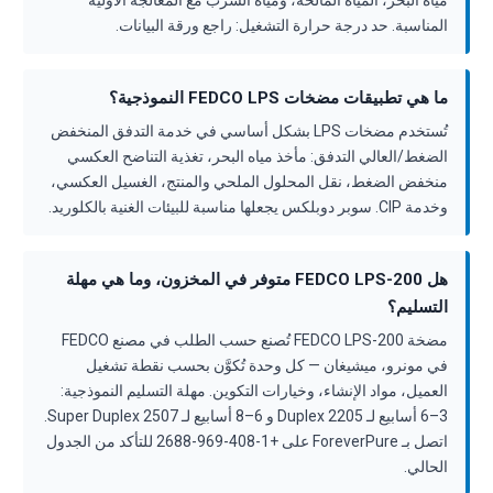
مياه البحر، المياه المالحة، ومياه الشرب مع المعالجة الأولية
المناسبة. حد درجة حرارة التشغيل: راجع ورقة البيانات.
ما هي تطبيقات مضخات FEDCO LPS النموذجية؟
تُستخدم مضخات LPS بشكل أساسي في خدمة التدفق المنخفض
الضغط/العالي التدفق: مأخذ مياه البحر، تغذية التناضح العكسي
منخفض الضغط، نقل المحلول الملحي والمنتج، الغسيل العكسي،
وخدمة CIP. سوبر دوبلكس يجعلها مناسبة للبيئات الغنية بالكلوريد.
هل FEDCO LPS-200 متوفر في المخزون، وما هي مهلة
التسليم؟
مضخة FEDCO LPS-200 تُصنع حسب الطلب في مصنع FEDCO
في مونرو، ميشيغان — كل وحدة تُكوَّن بحسب نقطة تشغيل
العميل، مواد الإنشاء، وخيارات التكوين. مهلة التسليم النموذجية:
3–6 أسابيع لـ Duplex 2205 و 6–8 أسابيع لـ Super Duplex 2507.
اتصل بـ ForeverPure على +1-408-969-2688 للتأكد من الجدول
الحالي.