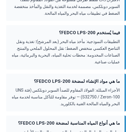
السوبر دوبلكس، مصممة لخدمة التغذية والنقل والمأخذ منخفضة
الضغط في تطبيقات مياه البحر والمياه المالحة.
فيما يُستخدم FEDCO LPS-200؟
التطبيقات النموذجية: مأخذ مياه البحر (بعد المرشح)؛ تغذية ونقل
التناضح العكسي منخفض الضغط؛ نقل المحلول الملحي والمنتج.
الصناعات المخدومة: محطات تحلية المياه، البحرية والبرمائية، مياه
عمليات صناعية.
ما هي مواد الإنشاء لمضخة FEDCO LPS-200؟
الأجزاء المبللة: الفولاذ المقاوم للصدأ السوبر دوبلكس (فئة UNS
S32750 / Zeron-100) — توفر مقاومة للتآكل مناسبة لخدمة مياه
البحر والمياه المالحة الغنية بالكلوريد.
ما هي أنواع المياه المناسبة لمضخة FEDCO LPS-200؟