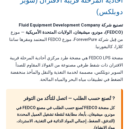
أحادية المرحلة قريبة الاقتران (سوبر
دوبلكس)
تصنيع شركة Fluid Equipment Development Company
(FEDCO)، مونرو، ميشيغان، الولايات المتحدة الأمريكية
— موزع
من قِبل شركة ForeverPure، موزع FEDCO المعتمد ومقرها سانتا
كلارا، كاليفورنيا.
مضخة FEDCO LPS هي مضخة طرد مركزي أحادية المرحلة قريبة
الاقتران ذات شفط طرفي مصنوعة من الفولاذ المقاوم للصدأ
السوبر دوبلكس، مصممة لخدمة التغذية والنقل والمأخذ منخفضة
الضغط في تطبيقات مياه البحر والمياه المالحة.
? تُصنع حسب الطلب — اتصل للتأكد من التوفر
كل مضخة FEDCO تُصنع حسب الطلب في مصنع FEDCO في
مونرو، ميشيغان، بأبعاد مطابقة لنقطة تشغيل العميل المحددة
(التدفق، الضغط، إجمالي المواد الذائبة في التغذية، الاسترداد،
مواد الإنشاء).