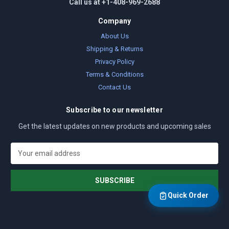
Call us at +1-408-969-2688
Company
About Us
Shipping & Returns
Privacy Policy
Terms & Conditions
Contact Us
Subscribe to our newsletter
Get the latest updates on new products and upcoming sales
E
m
a
i
l
Quick Order
A
d
d