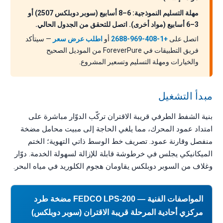
مهلة التسليم النموذجية: 6–8 أسابيع (سوبر دوبلكس 2507) أو
3–6 أسابيع (مواد أخرى). اتصل للتحقق من الجدول الحالي.
اتصل على
+1-408-969-2688
أو
اطلب عرض سعر
— سيتأكد
فريق التطبيقات في ForeverPure من الموديل الصحيح
والخيارات ومهلة التسليم وتسعير المشروع.
مبدأ التشغيل
بنية الشفط الطرفي قريبة الاقتران تركّب الدوّار مباشرة على
امتداد عمود المحرك، مما يلغي الحاجة إلى مبيت محامل مضخة
منفصل وقارنة عمود. تصريف خط الوسط ذاتي التهوية؛ الختم
الميكانيكي يجلس في خرطوشة قابلة للإزالة لسهولة الخدمة. دوّار
وغلاف من السوبر دوبلكس يقاومان هجوم الكلوريد في مياه البحر.
المواصفات الفنية — FEDCO LPS-200 مضخة طرد
مركزي أحادية المرحلة قريبة الاقتران (سوبر دوبلكس)