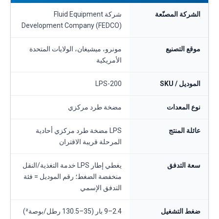
الشركة المصنّعة
شركة Fluid Equipment
Development Company (FEDCO)
موقع التصنيع
مونرو، ميشيغان، الولايات المتحدة
الأمريكية
الموديل / SKU
LPS-200
نوع المعدات
مضخة طرد مركزي
عائلة المنتج
LPS مضخة طرد مركزي أحادية
المرحلة قريبة الاقتران
سعة التدفق
يغطي إطار LPS خدمة التغذية/النقل
منخفضة الضغط؛ رقم الموديل = فئة
التدفق الإسمي
ضغط التشغيل
2.4–9 بار (35–130.5 رطل/بوصة²)