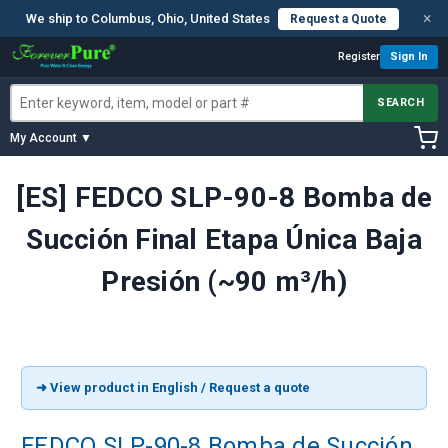
×
We ship to Columbus, Ohio, United States
Request a Quote
Register
Sign In
SEARCH
My Account ▼
[ES] FEDCO SLP-90-8 Bomba de
Succión Final Etapa Única Baja
Presión (~90 m³/h)
➜ View product in English / Request a quote
FEDCO SLP-90-8 Bomba de Succión