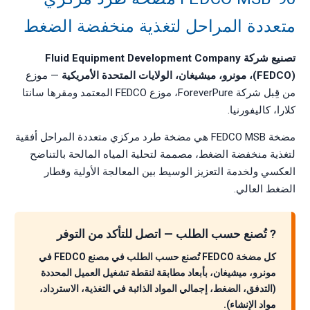
متعددة المراحل لتغذية منخفضة الضغط
تصنيع شركة Fluid Equipment Development Company
(FEDCO)، مونرو، ميشيغان، الولايات المتحدة الأمريكية
— موزع
من قِبل شركة ForeverPure، موزع FEDCO المعتمد ومقرها سانتا
كلارا، كاليفورنيا.
مضخة FEDCO MSB هي مضخة طرد مركزي متعددة المراحل أفقية
لتغذية منخفضة الضغط، مصممة لتحلية المياه المالحة بالتناضح
العكسي ولخدمة التعزيز الوسيط بين المعالجة الأولية وقطار
الضغط العالي.
? تُصنع حسب الطلب — اتصل للتأكد من التوفر
كل مضخة FEDCO تُصنع حسب الطلب في مصنع FEDCO في
مونرو، ميشيغان، بأبعاد مطابقة لنقطة تشغيل العميل المحددة
(التدفق، الضغط، إجمالي المواد الذائبة في التغذية، الاسترداد،
مواد الإنشاء).