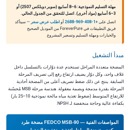
مهلة التسليم النموذجية: 6–8 أسابيع (سوبر دوبلكس 2507) أو
3–6 أسابيع (مواد أخرى). اتصل للتحقق من الجدول الحالي.
اتصل على
+1-408-969-2688
أو
اطلب عرض سعر
— سيتأكد
فريق التطبيقات في ForeverPure من الموديل الصحيح
والخيارات ومهلة التسليم وتسعير المشروع.
مبدأ التشغيل
المضخة متعددة المراحل تستخدم عدة دوّارات بالتسلسل داخل
غلاف واحد، وكل دوّار يضيف ارتفاع رفع إلى تصريف المرحلة
السابقة. ينتج عن ذلك ضغط تصريف أعلى من المضخة أحادية
المرحلة بقدرة مدمجة وبصمة معقولة. هندسة مرحلة MSB مُحسّنة
للارتفاع المتوسط (ضغوط تغذية مياه مالحة نموذجية 10–25 بار)
بكفاءة عالية وحاجة منخفضة لـ NPSH.
المواصفات الفنية — FEDCO MSB-90 مضخة طرد