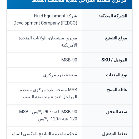
مركزي متعددة المراحل لتغذية منخفضة الضغط
الشركة المصنّعة
شركة Fluid Equipment
Development Company (FEDCO)
موقع التصنيع
مونرو، ميشيغان، الولايات المتحدة
الأمريكية
الموديل / SKU
MSB-90
نوع المعدات
مضخة طرد مركزي
عائلة المنتج
MSB مضخة طرد مركزي متعددة
المراحل لتغذية منخفضة الضغط
سعة التدفق
MSB-90: فئة ~90 م³/س. MSB-
120: فئة ~120 م³/س.
ضغط التشغيل
مُحجّمة لخدمة التناضح العكسي للمياه