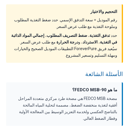
التحجيم والاختيار
رقم الموديل = سعة التدفق الإسمي. حدد ضغط التغذية المطلوب
وملوحة التغذية مع طلب عرض السعر.
حدد
تدفق التغذية
،
ضغط التصريف المطلوب
،
إجمالي المواد الذائبة
في التغذية
،
الاسترداد
، و
درجة الحرارة
مع طلب عرض السعر.
سيُعيد فريق ForeverPure التطبيقات الموديل الصحيح والخيارات
ومهلة التسليم وتسعير المشروع.
الأسئلة الشائعة
ما هو FEDCO MSB-90؟
مضخة FEDCO MSB هي مضخة طرد مركزي متعددة المراحل
أفقية لتغذية منخفضة الضغط، مصممة لتحلية المياه المالحة
بالتناضح العكسي ولخدمة التعزيز الوسيط بين المعالجة الأولية
وقطار الضغط العالي.