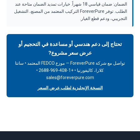
الضمان: ضمان قياسي 18 شهراً. خيارات تمديد الضمان متاحة عند
الطلب. توفر ForeverPure التركيب المعتمد من المصنع، التشغيل
التجريبي، ودعم قطع الغيار.
تحتاج إلى دعم هندسي أو مساعدة في التحجيم أو
عرض سعر مشروع?
تواصل مع شركة ForeverPure — موزع FEDCO المعتمد • سانتا
كلارا، كاليفورنيا • +1-408-969-2688 •
sales@foreverpure.com
النسخة الإنجليزية لطلب عرض السعر