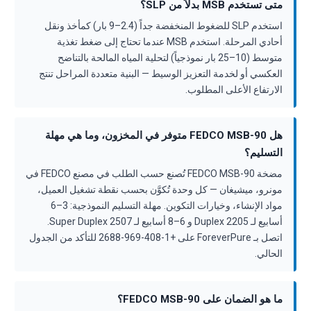
متى تستخدم MSB بدلاً من SLP؟
استخدم SLP للضغوط المنخفضة جداً (2.4–9 بار) كمأخذ ونقل
أحادي المرحلة. استخدم MSB عندما تحتاج إلى ضغط تغذية
متوسط (10–25 بار نموذجياً) لتحلية المياه المالحة بالتناضح
العكسي أو لخدمة التعزيز الوسيط — البنية متعددة المراحل تنتج
الارتفاع الأعلى المطلوب.
هل FEDCO MSB-90 متوفر في المخزون، وما هي مهلة
التسليم؟
مضخة FEDCO MSB-90 تُصنع حسب الطلب في مصنع FEDCO في
مونرو، ميشيغان — كل وحدة تُكوَّن بحسب نقطة تشغيل العميل،
مواد الإنشاء، وخيارات التكوين. مهلة التسليم النموذجية: 3–6
أسابيع لـ Duplex 2205 و 6–8 أسابيع لـ Super Duplex 2507.
اتصل بـ ForeverPure على +1-408-969-2688 للتأكد من الجدول
الحالي.
ما هو الضمان على FEDCO MSB-90؟