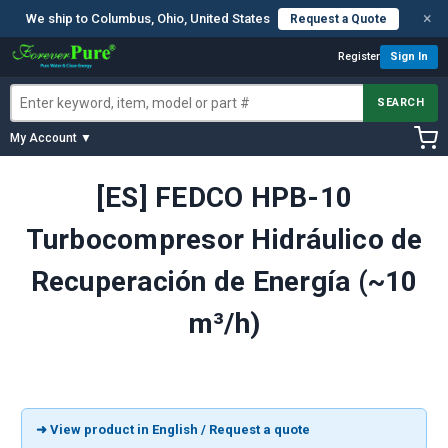
×
We ship to Columbus, Ohio, United States
Request a Quote
Register
Sign In
SEARCH
My Account ▼
[ES] FEDCO HPB-10
Turbocompresor Hidráulico de
Recuperación de Energía (~10
m³/h)
➜ View product in English / Request a quote