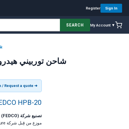
Register
Sign In
SEARCH
My Account ▼
[20
[AR] FEDCO HPB-20 شاحن توربيني
➜ View product in English / Request a quote
FEDCO HPB-20 شاحن توربيني هيدروليكي لاسترداد الطاقة (~0
تصنيع شركة Fluid Equipment Development Company (FEDCO)، مونرو، ميشيغان، الولايات المتحدة الأمريكية
موزع من قِبل شركة ForeverPure، موزع FEDCO المعتمد ومقرها سانتا كلارا، كاليفورنيا.