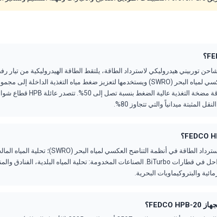
FEDCO HPB هو شاحن توربيني هيدروليكي لاسترداد الطاقة، يلتقط الطاقة الهيدروليكية من تيا
في أنظمة التناضح العكسي لمياه البحر (SWRO) ويستخدمها لتعزيز ضغط مياه التغذية الداخ
من حجم واستهلاك طاقة مضخة التغذية عالي
التطبيقات النموذجية: استرداد الطاقة في أنظمة التناضح العكسي
تعزيز الضغط بين المراحل في قطارات BiTurbo. الصناعات المخدومة: تحلية المياه البلدية، الف
مائية والبتروكيماويات البحرية.
FEDCO ؟