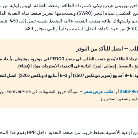
FEDCO H هو شاحن توربيني هيدروليكي لاسترداد الطاقة، يلتقط الطاقة الهيدروليكية م
الملحي في أنظمة التناضح العكسي لمياه البحر (SWRO) ويستخدمها لتعزيز ضغط مي
8%.
ب — اتصل للتأكد من التوفر
كل جهاز FEDCO لاسترداد الطاقة يُصنع حسب الطلب في مصنع FEDCO في
ق، الضغط، إجمالي المواد الذائبة في التغذية، الاسترداد، مواد الإنشاء).
مهلة التسليم النموذجية: 6–8 أسابيع (سوبر دوب
أو
اطلب عرض سعر
— سيتأكد فر
سليم وتسعير المشروع.
يخرج المحلول الملحي من أوعية الأغشية بضغط قر