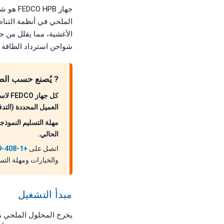
جهاز PB
شواحن استرداد الطاقة (ERD) من حيث كفاءة النقل المثبتة ميدانياً والتي تتجاوز 0
? يُصنع حسب الطل
العميل المحددة (التدف
الحالي.
اتصل على
+1-408-969-2688
والخيارات ومهلة الت
مبدأ التشغيل