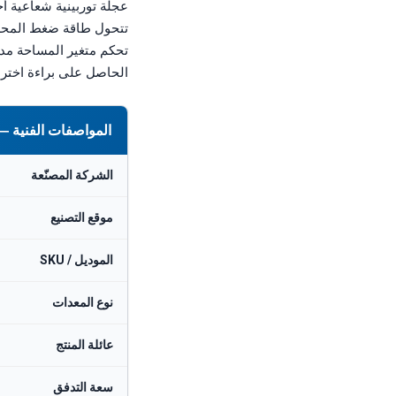
عجلة توربينية شعاعية 
تتحول طاقة ضغط المحلول
الحاصل على براءة اختراع 
المواصفات الفنية — FEDCO HPB-20 شاحن توربيني هيدروليكي لاسترداد الطاقة (~20
الشركة المصنّعة
موقع التصنيع
الموديل / SKU
نوع المعدات
عائلة المنتج
سعة التدفق