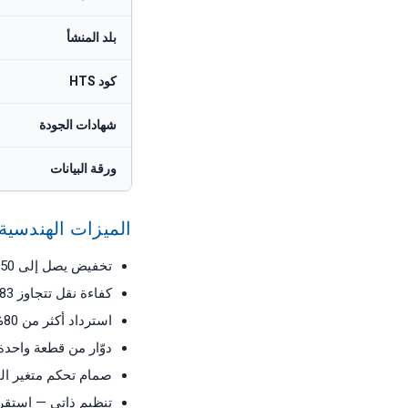
بلد المنشأ
كود HTS
شهادات الجودة
ورقة البيانات
الميزات الهندسية 
تخفيض يصل إلى 50% في الاستهلاك النوعي للطاقة في أنظمة SWRO
كفاءة نقل تتجاوز 83% — الأعلى صناعياً بين شواحن استرداد الطاقة
استرداد أكثر من 80% من الطاقة الهيدروليكية للمحلول الملحي
دوّار من قطعة واحدة بتقنية RotorFlo™ المحمية ببراءة اختر
صمام تحكم متغير ال
تنظيم ذاتي — استقرا