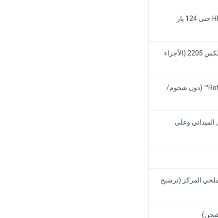
حتى 83 بار (1,200 رطل/بوصة²) قياسي؛ HPB Ultra حتى 124 بار
الفولاذ المقاوم للصدأ السوبر دوبلكس 2507 أو دوبلكس 2205 (الأجزاء
محامل غير معدنية؛ تزييت هيدروليكي داخلي RotorFlo™ (دون شحوم/
لتشغيل الميداني وعلى
الملحي المركز (ترشيح