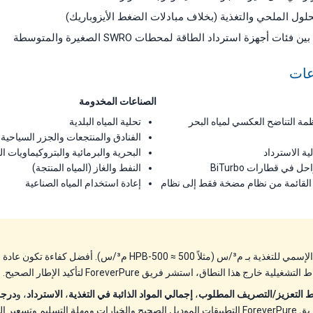
لول الملحي والتغذية (بخلاف مبادلات الضغط الأيزوباريك)
ات أجهزة استرداد الطاقة لمحطات SWRO الصغيرة والمتوسطة
عات
الصناعات المخدومة
مة التناضح العكسي لمياه البحر
تحلية المياه البلدية
الفنادق والمنتجعات والجزر السياحية
لية الاسترداد
البحرية والبرمائية والبتروكيماويات ال
 في قطارات BiTurbo
النفط والغاز (المياه المنتجة)
رقية محطات SWRO القائمة من نظام مضخة فقط إلى نظام
إعادة استخدام المياه الصناعية
 خارج هذا النطاق، استشر فريق ForeverPure لتأكيد الإطار الصحيح.
 التعزيز/التصريف المطلوب
،
إجمالي المواد الذائبة في التغذية
،
الاسترداد
، و
درجة
وتسعير المشروع.