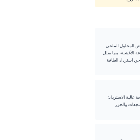
ر رفض المحلول الملحي
لة إلى مجموعة الأغشية، مما يقلل
ة الضغط بنسبة تصل إلى 50%. تتصدر عائلة HPB قطاع شواحن استرداد الطاقة
 لمياه البحر (SWRO)؛ تحلية المياه المالحة عالية الاسترداد؛
نادق والمنتجعات والجزر