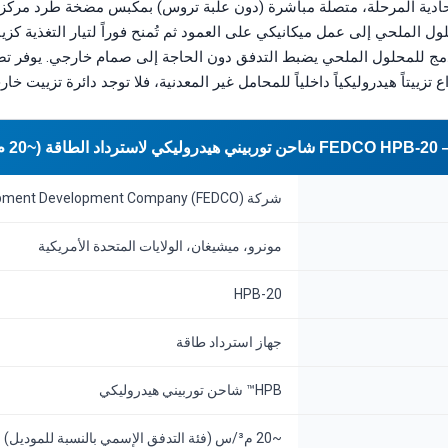
أحادية المرحلة، متصلة مباشرة (دون علبة تروس) بمكبس مضخة طرد مركزي
 الملحي إلى عمل ميكانيكي على العمود ثم تُمنح فوراً لتيار التغذية كز
تزييتاً هيدروليكياً داخلياً للمحامل غير المعدنية، فلا توجد دائرة تزييت خار
 م³/س)
شركة Fluid Equipment Development Company (FEDCO)
مونرو، ميشيغان، الولايات المتحدة الأمريكية
HPB-20
جهاز استرداد طاقة
HPB™ شاحن توربيني هيدروليكي
~20 م³/س (فئة التدفق الإسمي بالنسبة للموديل)