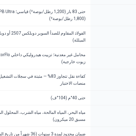
(1,800 رطل/بوصة²)
المبللة)
زيوت خارجية)
كفاءة نقل تتجاوز 83% — مثبتة في سجلات ا
منصات الاختبار
حتى 40°م (104°ف)
مياه البحر، المياه المالحة، مياه الشرب، المحلول 
مسبق 20 ميكرون)
ضمان محدود لمدة 3 سنوات (36 شهراً من تاريخ الشحن)