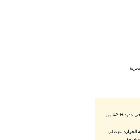
بحرية
رقم الموديل = التدفق الإسمي للتغذية بـ م³/س (مثلاً HPB-500 ≈ 500 م³/س). أفضل كفاءة تكون عادة في حدود ±20% من
 الحرارة
مع طلب