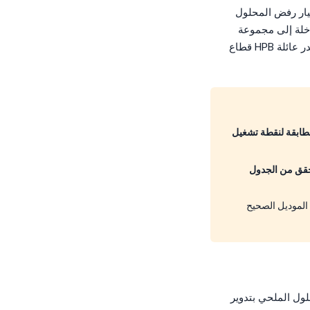
ن تيار رفض المحلول
اه التغذية الداخلة إلى مجموعة
الأغشية، مما يقلل من حجم واستهلاك طاقة مضخة التغذية عالية الضغط بنسبة تصل إلى 50%. تتصدر عائلة HPB قطاع
 مونرو، ميشيغان، بأبعاد مطابقة لنقطة تشغيل
لكس 2507) أو 3–6 أسابيع (دوبلكس 2205). اتصل للتحقق من الجدول
يق التطبيقات في ForeverPure من الموديل الصحيح
يب من ضغط التغذية. داخل HPB يقوم هذا المحلول الملحي بتدوير