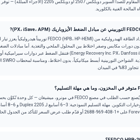
الأجزاء المبللة: الفولاذ المقاوم للصدأ السوبر دوبلكس 2507 أو دوب
 المالحة الغنية بالكلوريد.
تستخدم شواحن استرداد الطاقة الهيدروليكية من FEDCO (HPB، HP-HEMI) تورب
ن دورات مكابس وصفر اختلاط بين المحلول الملحي والتغذية. أما مبادلات الضغط
Energy Recovery Inc. PX، Danfoss iSave، Danfoss APM) فتنقل الضغط عبر دوا
المحلول 
جهاز FEDCO HPB-20 يُصنع حسب الطلب في مصنع FEDCO في مونرو، ميشيغان — كل و
2507. اتصل بـ ForeverPure على +1-408-969-2688 أو قدّم طلب عرض السعر للتأكد من