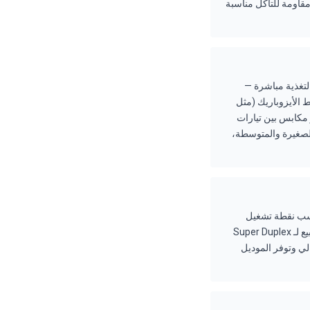
لكس 2205 (الأجزاء المبللة) — توفر مقاومة للتآكل مناسبة
يناً هيدروليكياً يعزز تيار التغذية مباشرة —
 الأيزوباريك (مثل
رات سيراميكية أو مكابس بين تيارات
الملحي والتغذية. الشواحن التوربينية أبسط ميكانيكياً، بدون اختلاط، ومناسبة لمحطات SWRO الصغيرة والمتوسطة،
حدة تُكوَّن بحسب نقطة تشغيل
العميل، مواد الإنشاء، وخيارات التكوين. مهلة التسليم النموذجية: 3–6 أسابيع لـ Duplex 2205 و 6–8 أسابيع لـ Super Duplex
 الجدول الحالي وتوفر الموديل