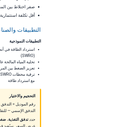
صفر اختلاط بين المح
أقل تكلفة استثمارية بين فئ
التطبيقات والصنا
التطبيقات النموذجية
استرداد الطاقة في أنظ
(SWRO)
تحلية المياه المالحة عا
تعزيز الضغط بين المراحل
ت
مع استرداد طاقة
التحجيم والاختيار
التدفق الإسمي — للنقاط التشغيلية
حدد
تدفق التغذية
،
ضغط
عرض السعر. سيُعيد فريق ForeverPure التطبيقات الموديل الصحيح والخيارات ومهلة التسليم 