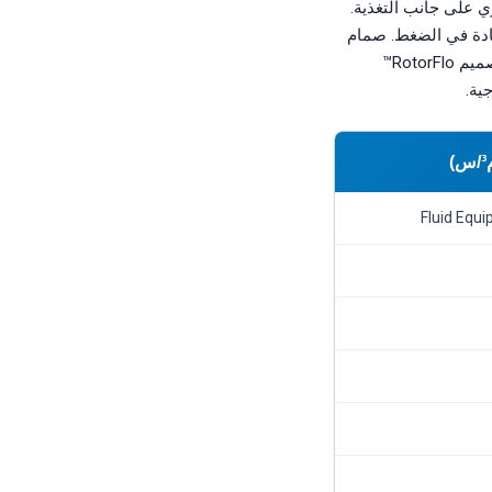
 على جانب التغذية.
يادة في الضغط. صمام
تحكم متغير المساحة مدمج للمحلول الملحي يضبط التدفق دون الحاجة إلى صمام خارجي. يوفر تصميم RotorFlo™
جية.