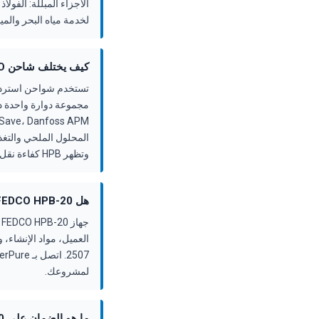
لخدمة مياه البحر والمياه
كيف يختلف شاحن FEDCO التوربيني عن مبادل الضغط الأيزوباريك (PX، iSave، APM)?
مجموعة دوارة واحدة دو
وتظهر HPB كفاءة نقل تتجاوز 83% في الميدان.
هل FEDCO HPB-20 متوفر في المخزون، وما هي مهلة التسليم؟
لمشروعك.
ما هو الضمان على FEDCO HPB-20؟