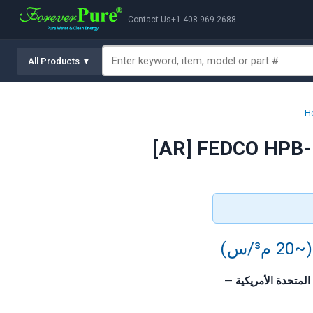
Contact Us
+1-408-969-2688
All Products ▼
H
—