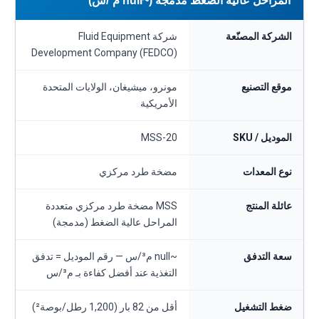
المراحل عالية الضغط مدمجة (~null م³/س)
الشركة المصنّعة
شركة Fluid Equipment
Development Company (FEDCO)
موقع التصنيع
مونرو، ميشيغان، الولايات المتحدة
الأمريكية
الموديل / SKU
MSS-20
نوع المعدات
مضخة طرد مركزي
عائلة المنتج
MSS مضخة طرد مركزي متعددة
المراحل عالية الضغط (مدمجة)
سعة التدفق
~null م³/س — رقم الموديل = تدفق
التغذية عند أفضل كفاءة بـ م³/س
ضغط التشغيل
أقل من 82 بار (1,200 رطل/بوصة²)