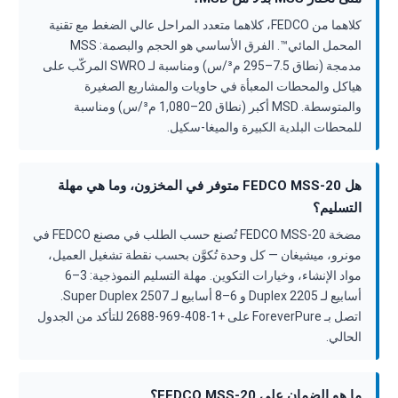
كلاهما من FEDCO، كلاهما متعدد المراحل عالي الضغط مع تقنية
المحمل المائي™. الفرق الأساسي هو الحجم والبصمة: MSS
مدمجة (نطاق 7.5–295 م³/س) ومناسبة لـ SWRO المركّب على
هياكل والمحطات المعبأة في حاويات والمشاريع الصغيرة
والمتوسطة. MSD أكبر (نطاق 20–1,080 م³/س) ومناسبة
للمحطات البلدية الكبيرة والميغا-سكيل.
هل FEDCO MSS-20 متوفر في المخزون، وما هي مهلة
التسليم؟
مضخة FEDCO MSS-20 تُصنع حسب الطلب في مصنع FEDCO في
مونرو، ميشيغان — كل وحدة تُكوَّن بحسب نقطة تشغيل العميل،
مواد الإنشاء، وخيارات التكوين. مهلة التسليم النموذجية: 3–6
أسابيع لـ Duplex 2205 و 6–8 أسابيع لـ Super Duplex 2507.
اتصل بـ ForeverPure على +1-408-969-2688 للتأكد من الجدول
الحالي.
ما هو الضمان على FEDCO MSS-20؟