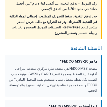
رقم الموديل = تدفق التغذية عند أفضل كفاءة بـ م³/س. أفضل
كفاءة في حدود ±20% من التدفق الإسمي.
حدد
تدفق التغذية
،
ضغط التصريف المطلوب
،
إجمالي المواد الذائبة
في التغذية
،
الاسترداد
، و
درجة الحرارة
مع طلب عرض السعر.
سيُعيد فريق ForeverPure التطبيقات الموديل الصحيح والخيارات
ومهلة التسليم وتسعير المشروع.
الأسئلة الشائعة
ما هو FEDCO MSS-20؟
مضخة FEDCO MSS هي مضخة طرد مركزي متعددة المراحل
أفقية عالية الضغط ومدمجة لتغذية SWRO و BWRO، مبنية حسب
الطلب لكل نقطة تشغيل عميل. تستخدم تقنية المحمل المائي™ من
FEDCO وبصمة مدمجة مناسبة لهياكل التحلية الصغيرة والمتوسطة
الحجم.
فيما يُستخدم FEDCO MSS-20؟