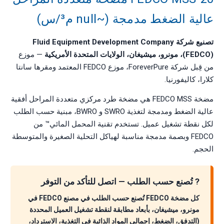
عالية الضغط مدمجة (~null م³/س)
تصنيع شركة Fluid Equipment Development Company
(FEDCO)، مونرو، ميشيغان، الولايات المتحدة الأمريكية
— موزع
من قِبل شركة ForeverPure، موزع FEDCO المعتمد ومقرها سانتا
كلارا، كاليفورنيا.
مضخة FEDCO MSS هي مضخة طرد مركزي متعددة المراحل أفقية
عالية الضغط ومدمجة لتغذية SWRO و BWRO، مبنية حسب الطلب
لكل نقطة تشغيل عميل. تستخدم تقنية المحمل المائي™ من
FEDCO وبصمة مدمجة مناسبة لهياكل التحلية الصغيرة والمتوسطة
الحجم.
? تُصنع حسب الطلب — اتصل للتأكد من التوفر
كل مضخة FEDCO تُصنع حسب الطلب في مصنع FEDCO في
مونرو، ميشيغان، بأبعاد مطابقة لنقطة تشغيل العميل المحددة
(التدفق، الضغط، إجمالي المواد الذائبة في التغذية، الاسترداد،