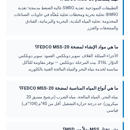
التطبيقات النموذجية: تغذية SWRO عالية الضغط مدمجة؛ تغذية
BWRO؛ تحلية بحرية ومحطات تحلية مُعبّأة في حاويات. الصناعات
المخدومة: تحلية المياه البلدية، البحرية والبرمائية، الفنادق
والمنتجعات والجزر.
ما هي مواد الإنشاء لمضخة FEDCO MSS-20؟
الأجزاء المبللة: الغلاف: سوبر دوبلكس. العمود: سوبر دوبلكس.
الدوّار: 316L. بيت المرحلة: دوبلكس. — توفر مقاومة للتآكل
مناسبة لخدمة مياه البحر والمياه المالحة الغنية بالكلوريد.
ما هي أنواع المياه المناسبة لمضخة FEDCO MSS-20؟
مياه البحر، المياه المالحة، مياه الشرب (ترشيح مسبق 20
ميكرون). حد درجة حرارة التشغيل: أقل من 40°م (104°ف)
قياسي.
متى تختار MSS بدلاً من MSD؟