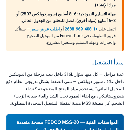
مواد الإنشاء).
مهلة التسليم النموذجية: 6–8 أسابيع (سوبر دوبلكس 2507) أو
3–6 أسابيع (مواد أخرى). اتصل للتحقق من الجدول الحالي.
اتصل على
+1-408-969-2688
أو
اطلب عرض سعر
— سيتأكد
فريق التطبيقات في ForeverPure من الموديل الصحيح
والخيارات ومهلة التسليم وتسعير المشروع.
مبدأ التشغيل
عدة مراحل — كل منها بدوّار 316L داخل بيت مرحلة من الدوبلكس
داخل غلاف سوبر دوبلكس — تبني الضغط بشكل تدريجي. نظام دفع
المحمل المائي™ يستخدم مياه المنتج المضخوخة كغشاء
هيدروستاتيكي، مع إبقاء العمود تحت الشد وإلغاء صيانة الزيت/
الشحم. كل مضخة MSS مبنية لنقطة التشغيل المحددة المطلوبة.
المواصفات الفنية — FEDCO MSS-20 مضخة متعددة