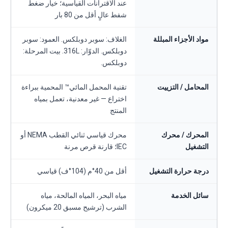
عند الاقترانات القياسية؛ خيار ضغط
شفط عالٍ أقل من 80 بار
مواد الأجزاء المبللة
الغلاف: سوبر دوبلكس. العمود: سوبر
دوبلكس. الدوّار: 316L. بيت المرحلة:
دوبلكس.
المحامل / التزييت
تقنية المحمل المائي™ المحمية ببراءة
اختراع — غير معدنية، تعمل بمياه
المنتج
المحرك / محرك
محرك قياسي ثنائي القطب NEMA أو
التشغيل
IEC؛ قارنة قرص مرنة
درجة حرارة التشغيل
أقل من 40°م (104°ف) قياسي
سائل الخدمة
مياه البحر، المياه المالحة، مياه
الشرب (ترشيح مسبق 20 ميكرون)