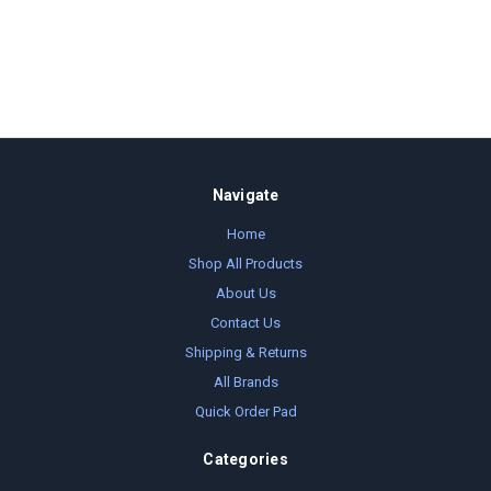
Navigate
Home
Shop All Products
About Us
Contact Us
Shipping & Returns
All Brands
Quick Order Pad
Categories