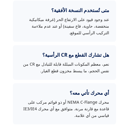
متى تُستخدم النسخة الأفقية؟
عند وجود قيود على الارتفاع الحر (غرفة ميكانيكية
منخفضة، حاوية، قاع سفينة) أو عند عدم ملاءمة
التركيب الرأسي للموقع.
هل تشارك القطع مع CR الرأسية؟
نعم، معظم المكونات المبللة قابلة للتبادل مع CR من
نفس الحجم، ما يبسط مخزون قطع الغيار.
أي محرك تأتي معه؟
محرك NEMA C-Flange أو ذو قوائم مركب على
قاعدة مع قارنة مرنة. متوافق مع أي محرك IE3/IE4
قياسي من أي علامة.