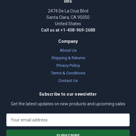
Info
2474 De La Cruz Blvd
Santa Clara, CA 95050
United States
Call us at +1-408-969-2688
Company
About Us
Shipping & Returns
Privacy Policy
Terms & Conditions
Contact Us
Subscribe to our newsletter
Get the latest updates on new products and upcoming sales
E
m
a
i