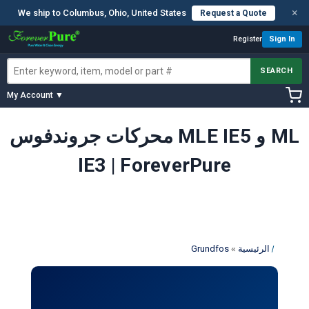
×
We ship to Columbus, Ohio, United States
Request a Quote
Register
Sign In
SEARCH
My Account ▼
محركات جروندفوس MLE IE5 و ML
IE3 | ForeverPure
»
الرئيسية
Grundfos