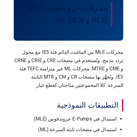
محركات جروندفوس MLE
(IE5) و ML (IE3)
محركات MLE من الماغنت الدائم فئة IE5 مع محول
تردد مدمج، وتُستخدم في مضخات CRE و CRIE و CRNE
و CME و MTRE. محركات ML غير متزامنة TEFC فئة
IE3، وتُجهَّز بها مضخات CR و CM و MTR الثابتة
السرعة. كلا المجموعتين متاحتان كقطع غيار.
التطبيقات النموذجية
استبدال في E-Pumps جروندفوس (MLE)
استبدال في مضخات ثابتة السرعة (ML)