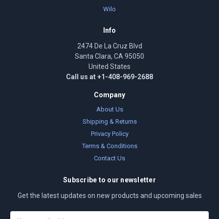
Wilo
Info
2474 De La Cruz Blvd
Santa Clara, CA 95050
United States
Call us at +1-408-969-2688
Company
About Us
Shipping & Returns
Privacy Policy
Terms & Conditions
Contact Us
Subscribe to our newsletter
Get the latest updates on new products and upcoming sales
E