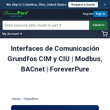
×
We ship to Columbus, Ohio, United States
Request a Quote
Register
Sign In
SEARCH
My Account ▼
Interfaces de Comunicación
Grundfos CIM y CIU | Modbus,
BACnet | ForeverPure
»
Inicio
Grundfos