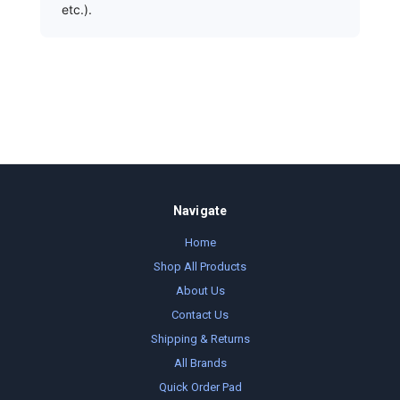
etc.).
Navigate
Home
Shop All Products
About Us
Contact Us
Shipping & Returns
All Brands
Quick Order Pad