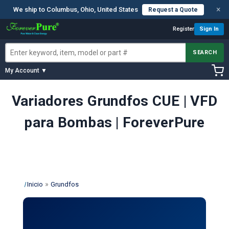
×
We ship to Columbus, Ohio, United States
Request a Quote
Register
Sign In
SEARCH
My Account ▼
Variadores Grundfos CUE | VFD
para Bombas | ForeverPure
»
Inicio
Grundfos