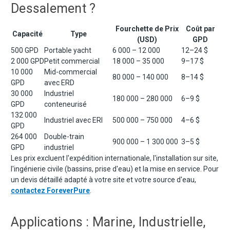
Dessalement ?
Fourchette de Prix
Coût par
Capacité
Type
(USD)
GPD
500 GPD
Portable yacht
6 000 – 12 000
12–24 $
2 000 GPD
Petit commercial
18 000 – 35 000
9–17 $
10 000
Mid-commercial
80 000 – 140 000
8–14 $
GPD
avec ERD
30 000
Industriel
180 000 – 280 000
6–9 $
GPD
conteneurisé
132 000
Industriel avec ERI
500 000 – 750 000
4–6 $
GPD
264 000
Double-train
900 000 – 1 300 000
3–5 $
GPD
industriel
Les prix excluent l'expédition internationale, l'installation sur site,
l'ingénierie civile (bassins, prise d'eau) et la mise en service. Pour
un devis détaillé adapté à votre site et votre source d'eau,
contactez ForeverPure
.
Applications : Marine, Industrielle,