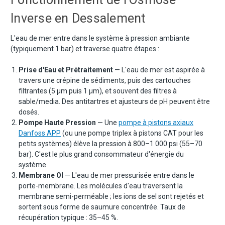
Inverse en Dessalement
L'eau de mer entre dans le système à pression ambiante
(typiquement 1 bar) et traverse quatre étapes :
Prise d'Eau et Prétraitement
— L'eau de mer est aspirée à
travers une crépine de sédiments, puis des cartouches
filtrantes (5 μm puis 1 μm), et souvent des filtres à
sable/media. Des antitartres et ajusteurs de pH peuvent être
dosés.
Pompe Haute Pression
— Une
pompe à pistons axiaux
Danfoss APP
(ou une pompe triplex à pistons CAT pour les
petits systèmes) élève la pression à 800–1 000 psi (55–70
bar). C'est le plus grand consommateur d'énergie du
système.
Membrane OI
— L'eau de mer pressurisée entre dans le
porte-membrane. Les molécules d'eau traversent la
membrane semi-perméable ; les ions de sel sont rejetés et
sortent sous forme de saumure concentrée. Taux de
récupération typique : 35–45 %.