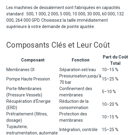
Les machines de dessalement sont fabriquées en capacités
standard : 500, 1 000, 2 000, 5 000, 10 000, 30 000, 60 000, 132
000, 264 000 GPD. Choisissez la taille immédiatement
supérieure à votre demande de pointe ajustée.
Composants Clés et Leur Coût
Part du Coût
Composant
Fonction
Total
Membranes OI
Séparation sel/eau
10–15 %
Pressurisation jusqu'à
Pompe Haute Pression
15–25 %
70 bar
Porte-Membranes
Confinement des
5–10 %
(Pressure Vessels)
membranes
Récupération d'Énergie
Réduction de la
10–20 %
(ERD)
consommation
Prétraitement (filtres,
Protection des
10–15 %
dosage)
membranes
Tuyauterie,
Intégration, contrôle
15–25 %
instrumentation, automate