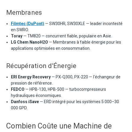
Membranes
Filmtec (DuPont)
— SW30HR, SW30XLE — leader incontesté
en SWRO.
Toray
— TM820 — concurrent fiable, populaire en Asie.
LG Chem NanoH2O
— Membranes à faible énergie pour les
applications optimisées en consommation.
Récupération d'Énergie
ERI Energy Recovery
— PX-Q300, PX-220 — l'échangeur de
pression de référence.
FEDCO
— HPB-130, HPB-500 — turbocompresseurs
hydrauliques économiques.
Danfoss iSave
— ERD intégré pour les systèmes 5 000–30
000 GPD.
Combien Coûte une Machine de