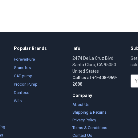
Popular Brands
Info
Sub
2474 De La Cruz Blvd
Get
ForeverPure
Santa Clara, CA 95050
sal
Grundfos
United States
CAT pump
Call us at +1-408-969-
E
2688
m
Procon Pump
a
Danfoss
Company
i
Wilo
l
About Us
A
Shipping & Returns
d
Privacy Policy
d
ing
Terms & Conditions
r
ms
Contact Us
e