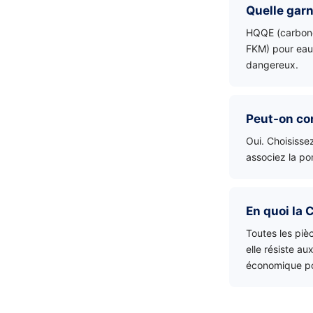
Quelle garn
HQQE (carbone
FKM) pour eau
dangereux.
Peut-on co
Oui. Choisisse
associez la po
En quoi la 
Toutes les piè
elle résiste au
économique po