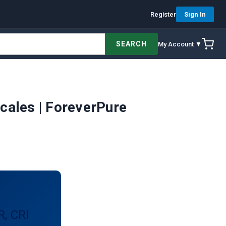
Register
Sign In
SEARCH
My Account ▼
icales | ForeverPure
R, CRI