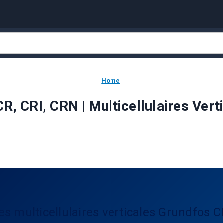
Home
 CRI, CRN | Multicellulaires Vert
s
 multicellulaires verticales Grundfos C