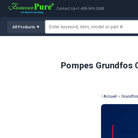
Contact Us
+1-408-969-2688
All Products ▼
Pompes Grundfos CR,
»
Accueil
Grundfo
Pompes