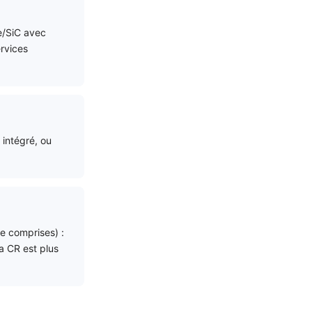
e/SiC avec
rvices
intégré, ou
e comprises) :
La CR est plus