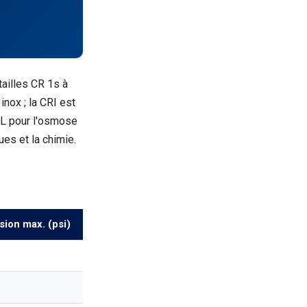
tailles CR 1s à
nox ; la CRI est
6L pour l'osmose
ues et la chimie.
sion max. (psi)