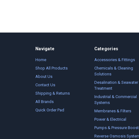
Navigate
Categories
Home
Accessories & Fittings
Shop All Products
Chemicals & Cleaning
Solutions
About Us
Desalination & Seawater
Contact Us
Treatment
Shipping & Returns
Industrial & Commercial
All Brands
Systems
Quick Order Pad
Membranes & Filters
Power & Electrical
Pumps & Pressure Boost
Reverse Osmosis Syste