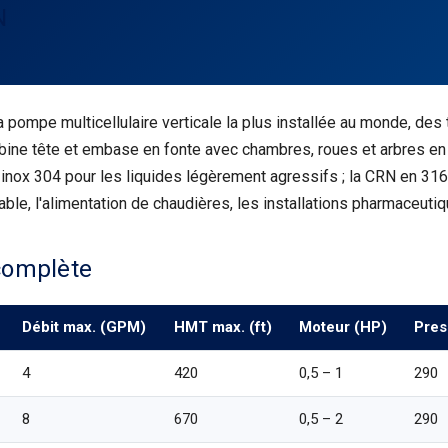
N
a pompe multicellulaire verticale la plus installée au monde, des 
ine tête et embase en fonte avec chambres, roues et arbres en i
 inox 304 pour les liquides légèrement agressifs ; la CRN en 31
table, l'alimentation de chaudières, les installations pharmaceutiq
omplète
Débit max. (GPM)
HMT max. (ft)
Moteur (HP)
Pres
4
420
0,5 – 1
290
8
670
0,5 – 2
290