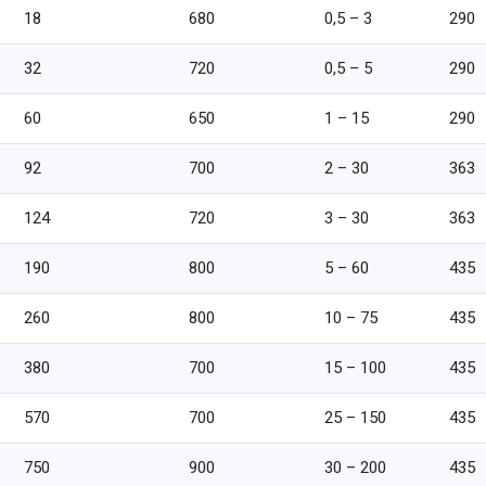
18
680
0,5 – 3
290
32
720
0,5 – 5
290
60
650
1 – 15
290
92
700
2 – 30
363
124
720
3 – 30
363
190
800
5 – 60
435
260
800
10 – 75
435
380
700
15 – 100
435
570
700
25 – 150
435
750
900
30 – 200
435