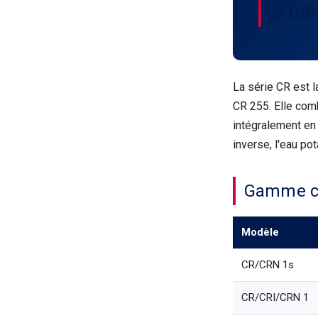
et CR
La série CR est l
CR 255. Elle comb
intégralement en
inverse, l'eau po
Gamme c
Modèle
CR/CRN 1s
CR/CRI/CRN 1