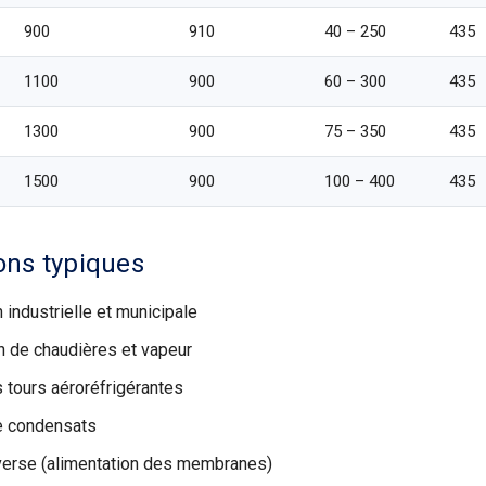
900
910
40 – 250
435
1100
900
60 – 300
435
1300
900
75 – 350
435
1500
900
100 – 400
435
ons typiques
 industrielle et municipale
n de chaudières et vapeur
 tours aéroréfrigérantes
e condensats
erse (alimentation des membranes)