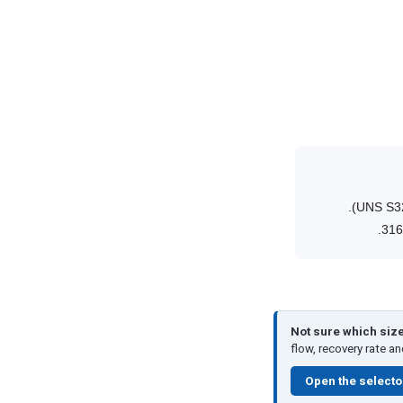
جميع وصلات خدمة مياه البحر مصنوعة من فولاذ سوبر دوبلكس غير قابل للصدأ (UNS S32750 / 1.4410).
Not sure which siz
flow, recovery rate a
Open the selecto