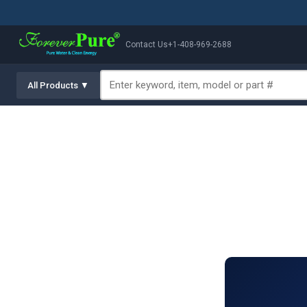
Contact Us
+1-408-969-2688
All Products ▼