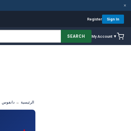
×
Register
Sign In
SEARCH
My Account ▼
الرئيسية
←
دانفوس
←