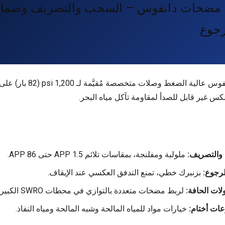
مضخات دانفوس – السحب والتصريف وصما
رجوع
تتطلب مضخات دانفوس عالية الضغط و
كس غير قابل للصدأ لمقاومة تآكل مياه البحر.
والتصريف:
ملولبة ومفلنجة، بمقاسات تلائم APP 1.5 حتى APP 86.
رجوع:
بزنبرك خطي، تمنع التدفق العكسي عند الإيقاف.
ات الحافة:
لربط مضخات متعددة بالتوازي في محطات SWRO الكبيرة.
ت أختام:
خيارات مواد للمياه المالحة وشبه المالحة ومياه النفاذ.