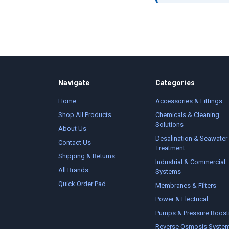
Navigate
Categories
Home
Accessories & Fittings
Shop All Products
Chemicals & Cleaning
Solutions
About Us
Desalination & Seawater
Contact Us
Treatment
Shipping & Returns
Industrial & Commercial
All Brands
Systems
Quick Order Pad
Membranes & Filters
Power & Electrical
Pumps & Pressure Boost
Reverse Osmosis Syste