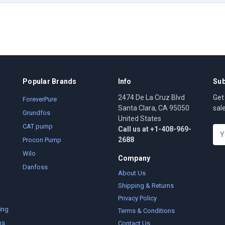
Popular Brands
Info
Sub
2474 De La Cruz Blvd
Get
ForeverPure
Santa Clara, CA 95050
sal
Grundfos
United States
CAT pump
Call us at +1-408-969-
E
2688
m
Procon Pump
a
Wilo
Company
i
Danfoss
l
About Us
A
Shipping & Returns
d
Privacy Policy
d
ing
Terms & Conditions
r
ms
Contact Us
e