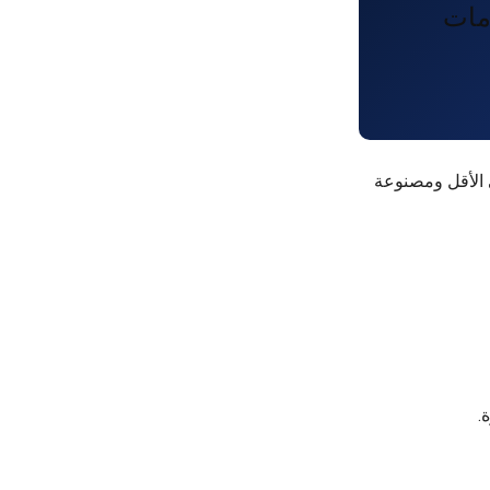
مات
صلات متخصصة مُقيَّمة لـ 1,200 psi (82 بار) على الأقل ومصنوعة