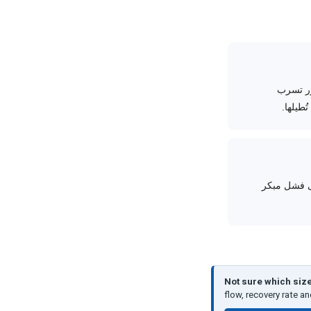
شغيل، أو عند ظهور تسرب
لى فشل مبكر
Not sure which siz
flow, recovery rate a