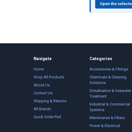
Open the selecto
Navigate
Categories
Home
Accessories & Fittings
Shop All Products
Chemicals & Cleaning
Solutions
About Us
Desalination & Seawater
Contact Us
Treatment
Shipping & Returns
Industrial & Commercial
All Brands
Systems
Quick Order Pad
Membranes & Filters
Power & Electrical