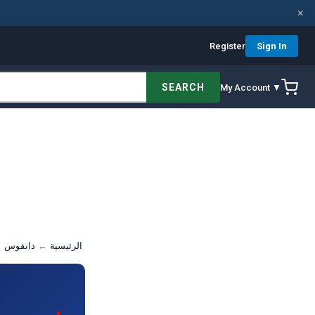
×
Register
Sign In
SEARCH
My Account ▼
الرئيسية
←
دانفوس
← 