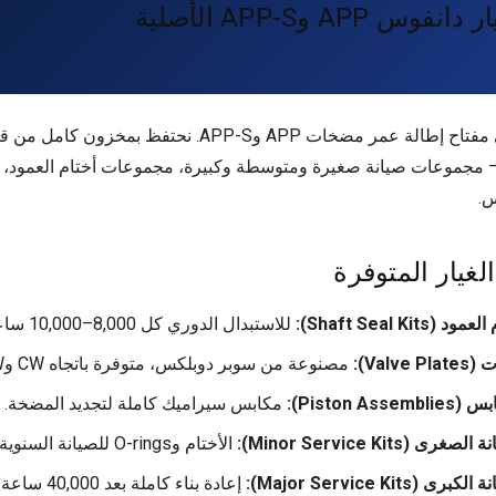
وس APP وAPP-S الأصلية
الصيانة الوقائية هي مفتاح إطالة عمر مضخات APP وAPP-S. نحتف
س – مجموعات صيانة صغيرة ومتوسطة وكبيرة، مجموعات أختام العمود،
س.
لغيار المتوفرة
Shaft Seal K):
للاستبدال الدوري كل 8,000–10,000 ساعة تشغيل.
Val):
مصنوعة من سوبر دوبلكس، متوفرة باتجاه CW وCCW.
Piston ):
مكابس سيراميك كاملة لتجديد المضخة.
Minor Service Kits):
الأختام وO-rings للصيانة السنوية.
Major Service Kit):
إعادة بناء كاملة بعد 40,000 ساعة.