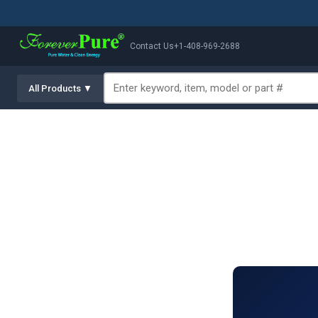
Contact Us
+1-408-969-2688
All Products ▼