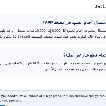
ائعة
بدال أختام العمود في مضخة APP؟
توصي دانفوس باستبدال مجموعة أختام العمود كل 8,000 إلى 10,000 ساعة ت
ه عالية التلوث يقصر هذه المدة؛ التصفية المسبقة الجيدة (5-10 ميكرون) تُطيلها.
ام قطع غيار غير أصلية؟
طع دانفوس الأصلية مصممة بتفاوتات صنع دقيقة جداً؛ القطع غير الأصلية تؤدي إ
 جميع قطعنا تحمل رقم قطعة دانفوس الأصلي.
e you need?
Size a Danfoss APP high-pressure pump and iSave energy recov
nd feed pressure.