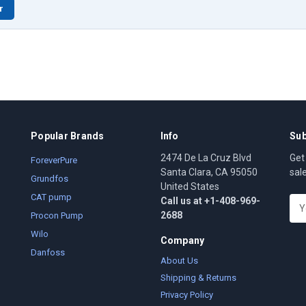
r
Popular Brands
Info
Sub
2474 De La Cruz Blvd
Get
ForeverPure
Santa Clara, CA 95050
sal
Grundfos
United States
CAT pump
Call us at +1-408-969-
E
2688
m
Procon Pump
a
Wilo
Company
i
Danfoss
l
About Us
A
Shipping & Returns
d
Privacy Policy
d