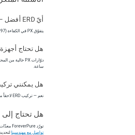
أيّ ERD أفضل — PX أم التوربيني؟
يتفوّق PX في الكفاءة (97% مقابل 85%) ويُفضَّل فوق 50 م³/س. التوربيني HPB أرخص وأبسط ومثالي للأنظمة الصغيرة-المتوسطة.
هل تحتاج أجهزة ERD إلى صيانة
ساعة.
هل يمكنني تركيب ERD لاحقاً لمحطة SWRO 
نعم — تركيب ERD لاحقاً من أعلى ترقيات العائد على الاستثمار في التحلية، يسترد رأسماله في 18 شهراً.
هل تحتاج إلى
تورّد ForeverPure معدّات تحلية المياه والمضخات عالية الضغط وأجهزة استرداد الطاقة للعملاء التجاريين والصناعيين منذ 2003.
تواصل مع مهندسينا
لتحديد 