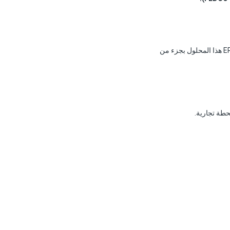
يخرج المحلول الملحي من مصفوفة الأغشية بضغط 55–65 بار — فقط 3–5 بار تحت ضغط التغذية. يربط ERD هذا المحلول بجزء من