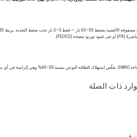
بو-مضخة (FEDCO).
وارد ذات الصلة
رة