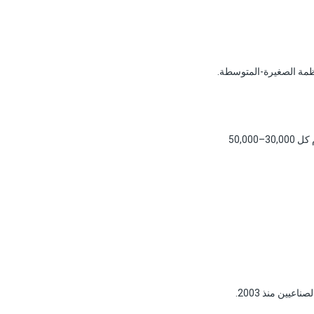
دوّارات PX خالية من المحامل وعملياً بلا صيانة لـ 10+ سنوات. أما HPB التوربيني فيحتاج خدمة محامل/أختام كل 30,000–50,000