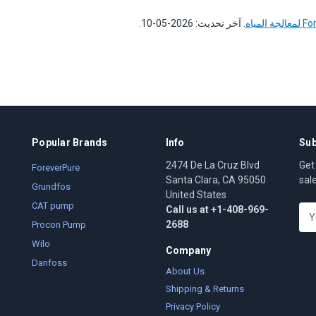
. آخر تحديث: 2026-05-10.
Popular Brands
Info
Sub
2474 De La Cruz Blvd
Get
ForeverPure
Santa Clara, CA 95050
sal
Grundfos
United States
CAT pump
Call us at +1-408-969-
E
2688
m
Procon Pump
a
Wilo
Company
i
Danfoss
l
About Us
A
Shipping & Returns
d
Privacy Policy
d