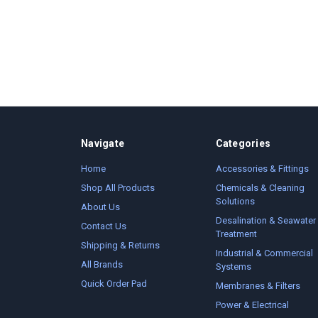
Navigate
Categories
Home
Accessories & Fittings
Shop All Products
Chemicals & Cleaning
Solutions
About Us
Desalination & Seawater
Contact Us
Treatment
Shipping & Returns
Industrial & Commercial
All Brands
Systems
Quick Order Pad
Membranes & Filters
Power & Electrical