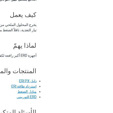
كيف يعمل
تيار التغذية، ناقلاً الضغط مباشرةً (PX) أو عبر عمود تور
لماذا يهمّ
أجهزة ERD أكبر رافعة لكفاءة SWRO. تقلّص استهلاك الطاقة النوعي بنسبة 50–60% وهي إلزامية في أي محطة تجارية.
المنتجات والم
دليل ERI PX
استرداد طاقة ERI
مبادل الضغط
ERD التوربيني
الأسئلة المتكر