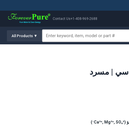
Contact Us
+1-408-969-2688
All Products ▼
يستخدم الترشيح النانوي أغشية بمسامات ~1 نانومتر عند 5–15 بار لرفض 80–95% من الأيونات ثنائية التكافؤ (Ca²⁺, Mg²⁺, SO₄²⁻)