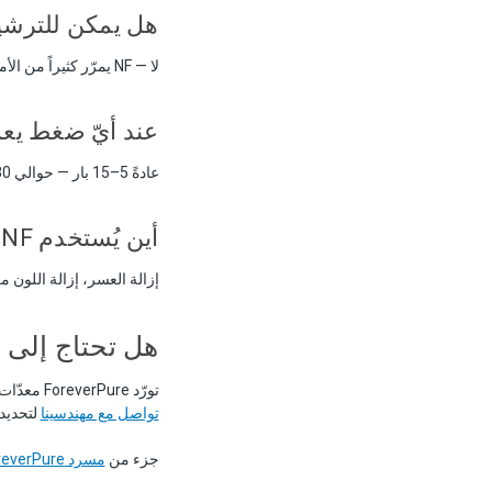
هل يمكن للترشيح 
لا — NF يمرّر كثيراً من الأملاح أحادية التكافؤ لجعل مياه البحر صالحة للشرب. NF للتيسير والإزالة الانتقائية، لا للتحلية.
عند أيّ ضغط يعمل 
عادةً 5–15 بار — حوالي 30–50% من ضغط BWRO للاسترداد نفسه.
أين يُستخدم NF؟
إزالة العسر، إزالة اللون م
هل تحتاج إلى
تورّد ForeverPure معدّات تحلية المياه والمضخات عالية الضغط وأجهزة استرداد الطاقة للعملاء التجاريين والصناعيين منذ 2003.
تواصل مع مهندسينا
لتحديد 
جزء من
مسرد ForeverPure لمعالجة المياه