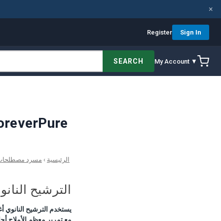
×
Register
Sign In
SEARCH
My Account ▼
الترشيح النانوي — تعريف ومرجع هندسي | مسرد re
الرئيسية
›
مسرد مصطلحات م
الترشيح النانو
مع تمرير معظم الأملاح أحادية التكافؤ. NF هو التقنية القياسي