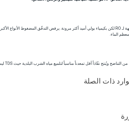
تبدو أغشية NF هيكلياً مشابهة لـ RO لكن بكيمياء بولي أميد أكثر مرونة. يرفض التدفّق المضغوط الأنواع
 معظم الماء.
وارد ذات الصلة
رة