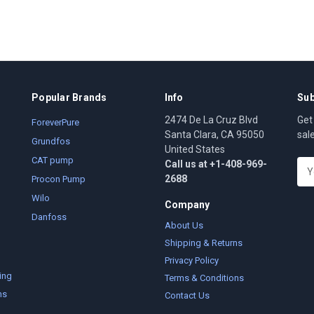
Popular Brands
Info
Sub
2474 De La Cruz Blvd
Get
ForeverPure
Santa Clara, CA 95050
sal
Grundfos
United States
CAT pump
Call us at +1-408-969-
E
2688
m
Procon Pump
a
Wilo
Company
i
Danfoss
l
About Us
A
Shipping & Returns
d
Privacy Policy
d
ing
Terms & Conditions
r
ms
Contact Us
e
s