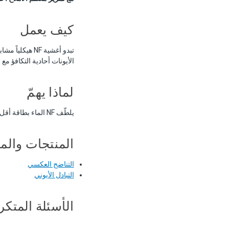
كيف يعمل
الأيونات أحادية التكافؤ مع
لماذا يهمّ
يلطّف NF الماء بطاقة أقل من التناضح ويُنتج نفّاذاً أقل تمعدناً مناسباً لتلميع مياه الشرب البلدية حيث TDS ليس مصدر قلق.
المنتجات والم
التناضح العكسي
التبادل الأيوني
الأسئلة المتكر