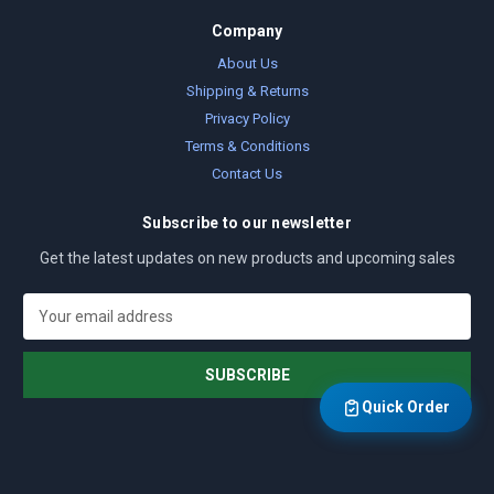
Company
About Us
Shipping & Returns
Privacy Policy
Terms & Conditions
Contact Us
Subscribe to our newsletter
Get the latest updates on new products and upcoming sales
E
m
a
i
l
Quick Order
A
d
d
r