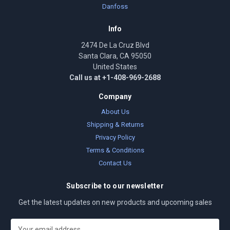
Danfoss
Info
2474 De La Cruz Blvd
Santa Clara, CA 95050
United States
Call us at +1-408-969-2688
Company
About Us
Shipping & Returns
Privacy Policy
Terms & Conditions
Contact Us
Subscribe to our newsletter
Get the latest updates on new products and upcoming sales
E