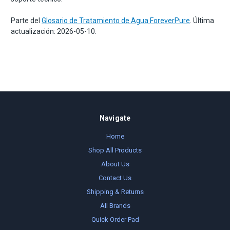
Parte del
Glosario de Tratamiento de Agua ForeverPure
. Última
actualización: 2026-05-10.
Navigate
Home
Shop All Products
About Us
Contact Us
Shipping & Returns
All Brands
Quick Order Pad