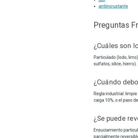
antiincrustante
Preguntas F
¿Cuáles son l
Particulado (lodo, limo
sulfatos, sílice, hierro).
¿Cuándo debo
Regla industrial: limp
caiga 10%, o el paso d
¿Se puede rev
Ensuciamiento particul
parcialmente reversib