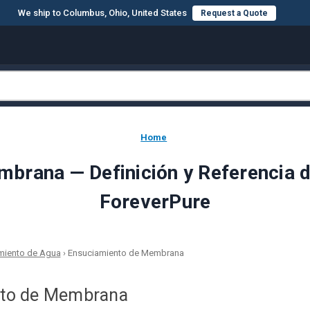
We ship to Columbus, Ohio, United States
Request a Quote
Home
rana — Definición y Referencia de
ForeverPure
amiento de Agua
›
Ensuciamiento de Membrana
nto de Membrana