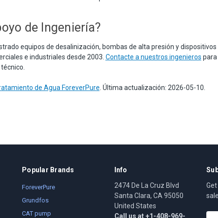
oyo de Ingeniería?
trado equipos de desalinización, bombas de alta presión y dispositivos
erciales e industriales desde 2003.
Contacte a nuestros ingenieros
para
 técnico.
Tratamiento de Agua ForeverPure
. Última actualización: 2026-05-10.
Popular Brands
Info
Sub
2474 De La Cruz Blvd
Get
ForeverPure
Santa Clara, CA 95050
sal
Grundfos
United States
CAT pump
Call us at +1-408-969-
E