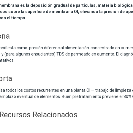
embrana es la deposición gradual de partículas, materia biológica
cos sobre la superficie de membrana OI, elevando la presión de op
con el tiempo.
ona
anifiesta como: presión diferencial alimentación-concentrado en aumen
e y (para algunos ensuciantes) TDS de permeado en aumento. El diagnós
tativos.
orta
sa todos los costos recurrentes en una planta OI — trabajo de limpieza
reemplazo eventual de elementos. Buen pretratamiento previene el 80%+
 Recursos Relacionados