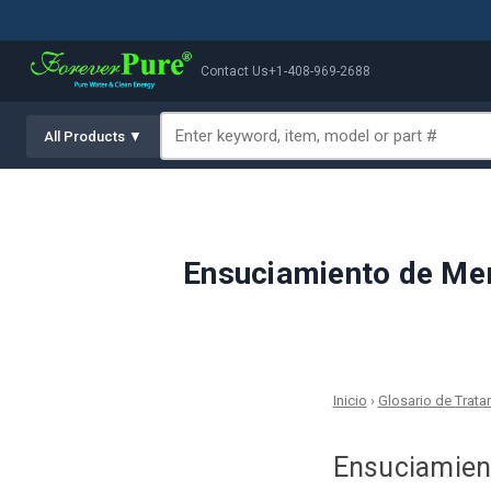
Contact Us
+1-408-969-2688
All Products ▼
Ensuciamiento de Memb
Inicio
›
Glosario de Trat
Ensuciamie