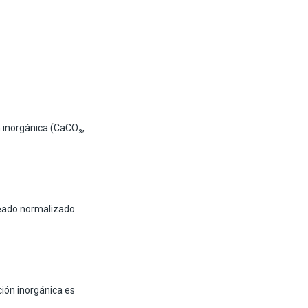
ón inorgánica (CaCO₃,
rmeado normalizado
ción inorgánica es