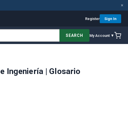
×
Register
Sign In
SEARCH
My Account ▼
 Ingeniería | Glosario