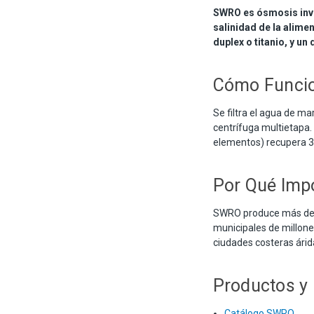
SWRO es ósmosis inve
salinidad de la alime
duplex o titanio, y u
Cómo Funci
Se filtra el agua de ma
centrífuga multietapa.
elementos) recupera 3
Por Qué Imp
SWRO produce más del 
municipales de millone
ciudades costeras árid
Productos y
Catálogo SWRO