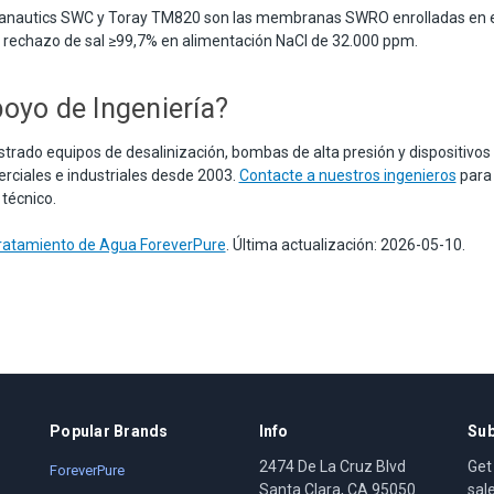
nautics SWC y Toray TM820 son las membranas SWRO enrolladas en es
 rechazo de sal ≥99,7% en alimentación NaCl de 32.000 ppm.
oyo de Ingeniería?
trado equipos de desalinización, bombas de alta presión y dispositivos
erciales e industriales desde 2003.
Contacte a nuestros ingenieros
para
 técnico.
Tratamiento de Agua ForeverPure
. Última actualización: 2026-05-10.
Popular Brands
Info
Sub
2474 De La Cruz Blvd
Get
ForeverPure
Santa Clara, CA 95050
sal