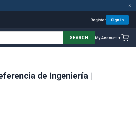
×
Register
Sign In
SEARCH
My Account ▼
erencia de Ingeniería |