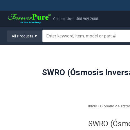
Contact Us
+1-408-969-2688
All Products ▼
SWRO (Ósmosis Inversa 
Inicio
›
Glosario de Trat
SWRO (Ósmos