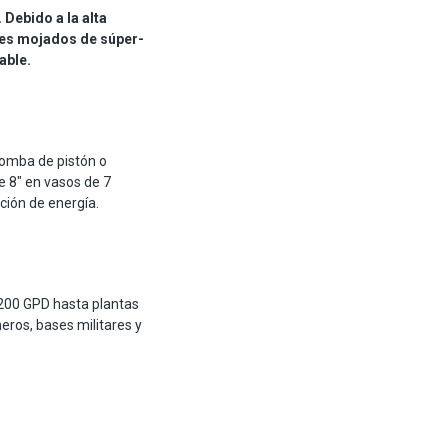
Debido a la alta
les mojados de súper-
able.
 bomba de pistón o
e 8" en vasos de 7
ión de energía.
200 GPD hasta plantas
eros, bases militares y