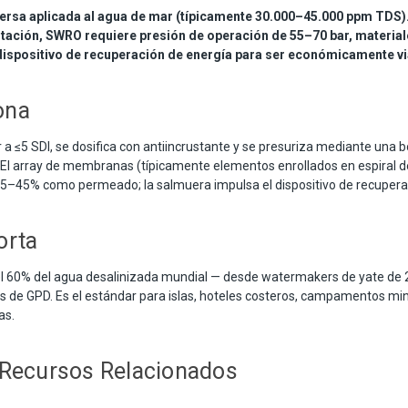
rsa aplicada al agua de mar (típicamente 30.000–45.000 ppm TDS). 
ntación, SWRO requiere presión de operación de 55–70 bar, materia
n dispositivo de recuperación de energía para ser económicamente vi
ona
r a ≤5 SDI, se dosifica con antiincrustante y se presuriza mediante una
 El array de membranas (típicamente elementos enrollados en espiral d
5–45% como permeado; la salmuera impulsa el dispositivo de recuperac
orta
60% del agua desalinizada mundial — desde watermakers de yate de 
s de GPD. Es el estándar para islas, hoteles costeros, campamentos min
as.
 Recursos Relacionados