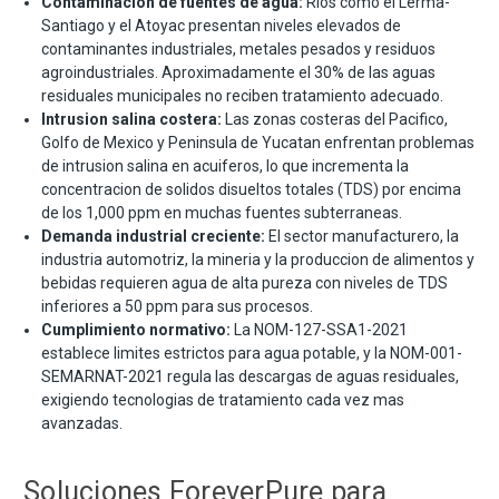
Contaminacion de fuentes de agua:
Rios como el Lerma-
Santiago y el Atoyac presentan niveles elevados de
contaminantes industriales, metales pesados y residuos
agroindustriales. Aproximadamente el 30% de las aguas
residuales municipales no reciben tratamiento adecuado.
Intrusion salina costera:
Las zonas costeras del Pacifico,
Golfo de Mexico y Peninsula de Yucatan enfrentan problemas
de intrusion salina en acuiferos, lo que incrementa la
concentracion de solidos disueltos totales (TDS) por encima
de los 1,000 ppm en muchas fuentes subterraneas.
Demanda industrial creciente:
El sector manufacturero, la
industria automotriz, la mineria y la produccion de alimentos y
bebidas requieren agua de alta pureza con niveles de TDS
inferiores a 50 ppm para sus procesos.
Cumplimiento normativo:
La NOM-127-SSA1-2021
establece limites estrictos para agua potable, y la NOM-001-
SEMARNAT-2021 regula las descargas de aguas residuales,
exigiendo tecnologias de tratamiento cada vez mas
avanzadas.
Soluciones ForeverPure para