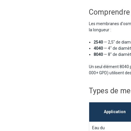
Comprendre 
Les membranes d'osmose
la longueur :
2540
— 2,5" de diamè
4040
— 4" de diamètr
8040
— 8" de diamètr
Un seul élément 8040 p
000+ GPD) utilisent des
Types de me
Application
Eau du