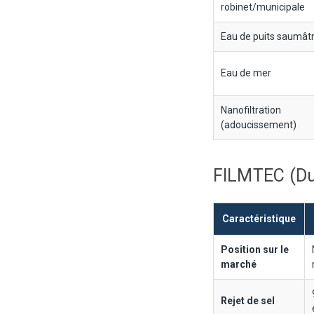
robinet/municipale
Eau de puits saumât
Eau de mer
Nanofiltration
(adoucissement)
FILMTEC (Du
Caractéristique
Position sur le
marché
Rejet de sel