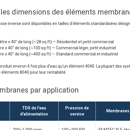
les dimensions des éléments membran
 inverse sont disponibles en tailles d'éléments standardisées désign
tre x 40" de long (~28 sq ft) — Résidentiel et petit commercial
e x 40" de long (~100 sq ft) — Commercial léger, petit industriel
e x 40" de long (~400 sq ft) — Standard commercial et industriel
roduit environ 4 fois plus d'eau qu'un élément 4040. La plupart des s
 éléments 8040 pour leur rentabilité.
mbranes par application
TDS de l'eau
Pression de
Membranes
d'alimentation
service
200–1 000 ppm
100–200 PSI
FILMTEC XLE, Hy