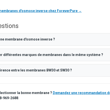
s membranes d'osmose inverse chez ForeverPure →
estions
une membrane d'osmose inverse ?
r différentes marques de membranes dans le même système ?
fférence entre les membranes BW30 et SW30 ?
électionner la bonne membrane ?
Demandez une recommandation de
8-969-2688
.