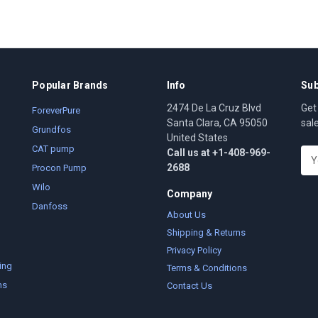
Popular Brands
Info
Sub
2474 De La Cruz Blvd
Get
ForeverPure
Santa Clara, CA 95050
sal
Grundfos
United States
CAT pump
Call us at +1-408-969-
E
2688
m
Procon Pump
a
Wilo
Company
i
Danfoss
l
About Us
A
Shipping & Returns
d
Privacy Policy
d
ing
Terms & Conditions
r
ms
Contact Us
e
s
s