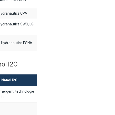
ydranautics CPA
ydranautics SWC, LG
, Hydranautics ESNA
anoH2O
G NanoH2O
mergent, technologie
ite