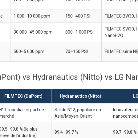
re
1 000–10 000 ppm
150–400 PSI
FILMTEC BW30, H
FILMTEC SW30, H
30 000–45 000 ppm
800–1 000 PSI
NanoH2O
500–5 000 ppm
70–150 PSI
FILMTEC série NF
Pont) vs Hydranautics (Nitto) vs LG N
FILMTEC (DuPont)
Hydranautics (Nitto)
L
N° 1 mondial en part de
Solide N° 2, populaire en
Innovateur é
marché
Asie/Moyen-Orient
nanocompos
99,5–99,8 % (le plus
99,4–99,7 %
99,7–99,8 %
élevé de l'industrie)