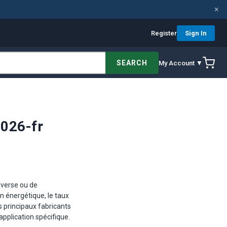
×
Register
Sign In
SEARCH
My Account ▼
026-fr
nverse ou de
n énergétique, le taux
s principaux fabricants
pplication spécifique.