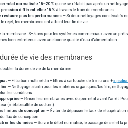
 perméat normalisé >15–20 %
qui ne se rétablit pas après un nettoyage
pression différentielle >15 %
à travers le train de membranes
e restaure plus les performances
— Si deux nettoyages consécutifs ne
 le rejet, les membranes ont atteint leur fin de vie
de la membrane : 3–5 ans pour les systèmes commerciaux avec un prétr
mes bien entretenus avec une bonne qualité d'eau d'alimentation.
 durée de vie des membranes
doubler la durée de vie de la membrane :
quat
— Filtration multimédia + filtres à cartouche de 5 microns +
injectio
lier
— Nettoyage alcalin pour les matières organiques/biofilm, nettoyage
lon les conditions.
appropriée
— Rincer les membranes avec du perméat avant l'arrêt. Pour 
eur (métabisulfite de sodium).
es limites de conception
— Éviter de dépasser le taux de récupération
du flux de conception
istrer les données
— Suivre le débit normalisé, le passage de sel et la pr