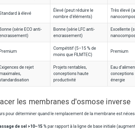
Élevé (peut réduire le
Très élevé (
Standard à élevé
nombre d'éléments)
nanocompos
Bonne (série ECO anti-
Bonne (série LFC anti-
Excellente (
encrassement)
encrassement)
nanocompos
Compétitif (5–15 % de
Premium
Premium
moins que FILMTEC)
Exigences de rejet
Projets rentables,
Eau d'alimenta
maximales,
conceptions haute
conceptions
standardisation
productivité
énergie
acer les membranes d'osmose inverse
eurs pour déterminer quand le remplacement de la membrane est nécess
assage de sel >10–15 %
par rapport à la ligne de base initiale (augme