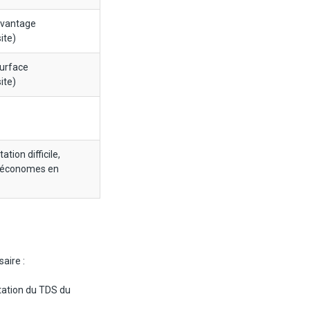
avantage
ite)
surface
ite)
tion difficile,
 économes en
aire :
ntation du TDS du