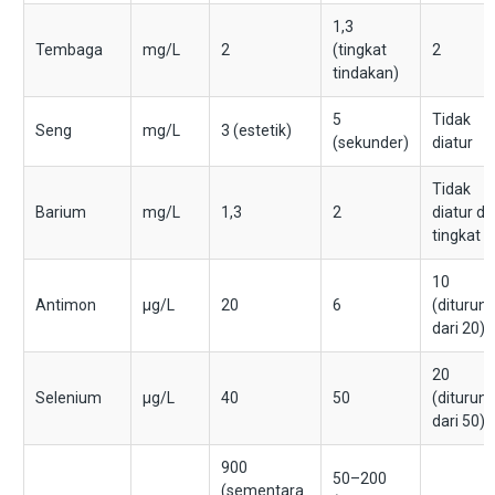
1,3
Tembaga
mg/L
2
(tingkat
2
tindakan)
5
Tidak
Seng
mg/L
3 (estetik)
(sekunder)
diatur
Tidak
Barium
mg/L
1,3
2
diatur di
tingkat 
10
Antimon
μg/L
20
6
(diturun
dari 20)
20
Selenium
μg/L
40
50
(diturun
dari 50)
900
50–200
(sementara