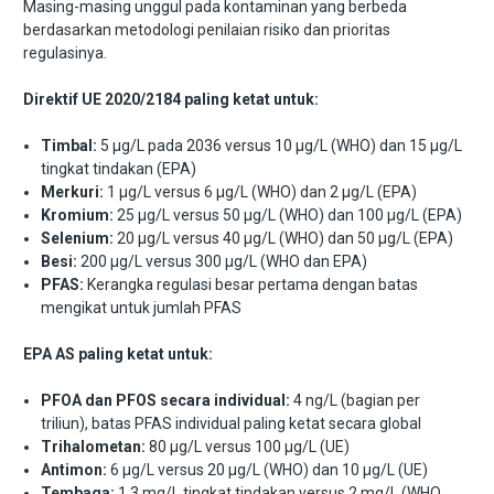
Masing-masing unggul pada kontaminan yang berbeda
berdasarkan metodologi penilaian risiko dan prioritas
regulasinya.
Direktif UE 2020/2184 paling ketat untuk:
Timbal:
5 μg/L pada 2036 versus 10 μg/L (WHO) dan 15 μg/L
tingkat tindakan (EPA)
Merkuri:
1 μg/L versus 6 μg/L (WHO) dan 2 μg/L (EPA)
Kromium:
25 μg/L versus 50 μg/L (WHO) dan 100 μg/L (EPA)
Selenium:
20 μg/L versus 40 μg/L (WHO) dan 50 μg/L (EPA)
Besi:
200 μg/L versus 300 μg/L (WHO dan EPA)
PFAS:
Kerangka regulasi besar pertama dengan batas
mengikat untuk jumlah PFAS
EPA AS paling ketat untuk:
PFOA dan PFOS secara individual:
4 ng/L (bagian per
triliun), batas PFAS individual paling ketat secara global
Trihalometan:
80 μg/L versus 100 μg/L (UE)
Antimon:
6 μg/L versus 20 μg/L (WHO) dan 10 μg/L (UE)
Tembaga:
1,3 mg/L tingkat tindakan versus 2 mg/L (WHO