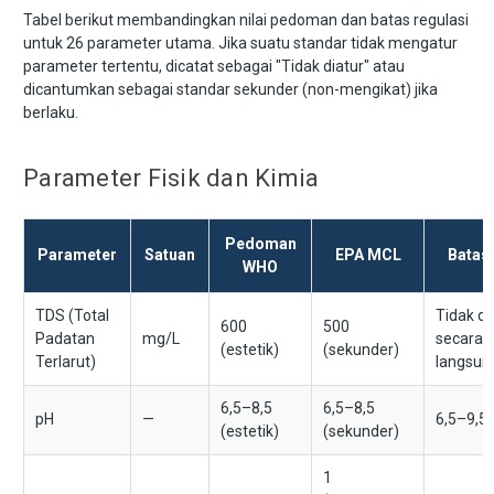
Tabel berikut membandingkan nilai pedoman dan batas regulasi
untuk 26 parameter utama. Jika suatu standar tidak mengatur
parameter tertentu, dicatat sebagai "Tidak diatur" atau
dicantumkan sebagai standar sekunder (non-mengikat) jika
berlaku.
Parameter Fisik dan Kimia
Pedoman
Parameter
Satuan
EPA MCL
Batas
WHO
TDS (Total
Tidak di
600
500
Padatan
mg/L
secara
(estetik)
(sekunder)
Terlarut)
langsun
6,5–8,5
6,5–8,5
pH
—
6,5–9,5
(estetik)
(sekunder)
1