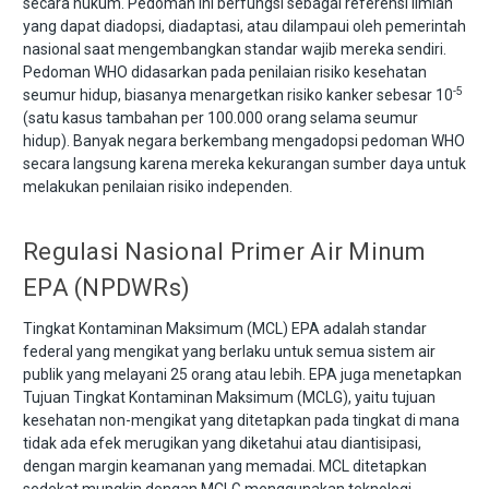
secara hukum. Pedoman ini berfungsi sebagai referensi ilmiah
yang dapat diadopsi, diadaptasi, atau dilampaui oleh pemerintah
nasional saat mengembangkan standar wajib mereka sendiri.
Pedoman WHO didasarkan pada penilaian risiko kesehatan
-5
seumur hidup, biasanya menargetkan risiko kanker sebesar 10
(satu kasus tambahan per 100.000 orang selama seumur
hidup). Banyak negara berkembang mengadopsi pedoman WHO
secara langsung karena mereka kekurangan sumber daya untuk
melakukan penilaian risiko independen.
Regulasi Nasional Primer Air Minum
EPA (NPDWRs)
Tingkat Kontaminan Maksimum (MCL) EPA adalah standar
federal yang mengikat yang berlaku untuk semua sistem air
publik yang melayani 25 orang atau lebih. EPA juga menetapkan
Tujuan Tingkat Kontaminan Maksimum (MCLG), yaitu tujuan
kesehatan non-mengikat yang ditetapkan pada tingkat di mana
tidak ada efek merugikan yang diketahui atau diantisipasi,
dengan margin keamanan yang memadai. MCL ditetapkan
sedekat mungkin dengan MCLG menggunakan teknologi