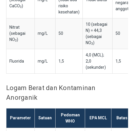
negara
CaCO
)
risiko
3
anggota
kesehatan)
10 (sebagai
Nitrat
N) = 44,3
(sebagai
mg/L
50
50
(sebagai
NO
)
3
NO
)
3
4,0 (MCL);
Fluorida
mg/L
1,5
2,0
1,5
(sekunder)
Logam Berat dan Kontaminan
Anorganik
Pedoman
Parameter
Satuan
EPA MCL
Batas 
WHO