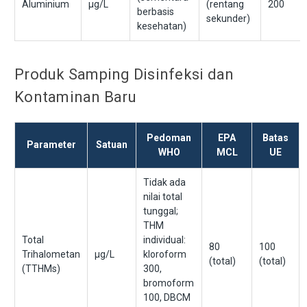
Aluminium
μg/L
(rentang
200
berbasis
sekunder)
kesehatan)
Produk Samping Disinfeksi dan
Kontaminan Baru
Pedoman
EPA
Batas
Parameter
Satuan
WHO
MCL
UE
Tidak ada
nilai total
tunggal;
THM
Total
individual:
80
100
Trihalometan
μg/L
kloroform
(total)
(total)
(TTHMs)
300,
bromoform
100, DBCM