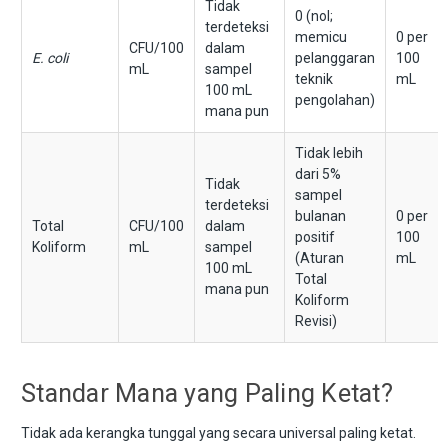
Tidak
0 (nol;
terdeteksi
memicu
0 per
CFU/100
dalam
E. coli
pelanggaran
100
mL
sampel
teknik
mL
100 mL
pengolahan)
mana pun
Tidak lebih
dari 5%
Tidak
sampel
terdeteksi
bulanan
0 per
Total
CFU/100
dalam
positif
100
Koliform
mL
sampel
(Aturan
mL
100 mL
Total
mana pun
Koliform
Revisi)
Standar Mana yang Paling Ketat?
Tidak ada kerangka tunggal yang secara universal paling ketat.