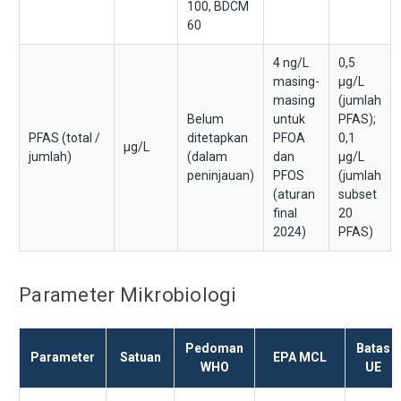
100, BDCM
60
4 ng/L
0,5
masing-
μg/L
masing
(jumlah
Belum
untuk
PFAS);
PFAS (total /
ditetapkan
PFOA
0,1
μg/L
jumlah)
(dalam
dan
μg/L
peninjauan)
PFOS
(jumlah
(aturan
subset
final
20
2024)
PFAS)
Parameter Mikrobiologi
Pedoman
Batas
Parameter
Satuan
EPA MCL
WHO
UE