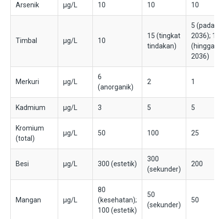
Arsenik
μg/L
10
10
10
5 (pada
15 (tingkat
2036); 1
Timbal
μg/L
10
tindakan)
(hingga
2036)
6
Merkuri
μg/L
2
1
(anorganik)
Kadmium
μg/L
3
5
5
Kromium
μg/L
50
100
25
(total)
300
Besi
μg/L
300 (estetik)
200
(sekunder)
80
50
Mangan
μg/L
(kesehatan);
50
(sekunder)
100 (estetik)