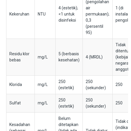
(pengolahan
4 (estetik);
air
1 (di
Kekeruhan
NTU
<1 untuk
permukaan);
instalasi
disinfeksi
0,3
pengola
(persentil
95)
Tidak
ditentu
Residu klor
5 (berbasis
mg/L
4 (MRDL)
(kebijak
bebas
kesehatan)
negara
anggota
250
250
Klorida
mg/L
250
(estetik)
(sekunder)
250
250
Sulfat
mg/L
250
(estetik)
(sekunder)
Belum
Tidak di
Kesadahan
ditetapkan
(indikat
(sebagai
mg/L
(tidak ada
Tidak diatur