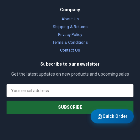
Company
About Us
Shipping & Returns
Privacy Policy
Terms & Conditions
Contact Us
Subscribe to our newsletter
Get the latest updates on new products and upcoming sales
E
m
a
i
l
Quick Order
A
d
d
r