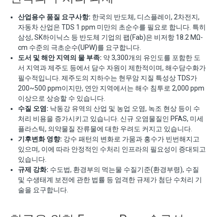
산업용수 품질 요구사항:
한국의 반도체, 디스플레이, 2차전지,
자동차 산업은 TDS 1 ppm 미만의 초순수를 필요로 합니다. 특히
삼성, SK하이닉스 등 반도체 기업의 팹(Fab)은 비저항 18.2 MΩ-
cm 수준의 극초순수(UPW)를 요구합니다.
도서 및 해안 지역의 물 부족:
약 3,300개의 유인도를 포함한 도
서 지역과 제주도 등에서 담수 자원이 제한적이며, 해수담수화가
필수적입니다. 제주도의 지하수는 현무암 지질 특성상 TDS가
200~500 ppm이지만, 연안 지역에서는 해수 침투로 2,000 ppm
이상으로 상승할 수 있습니다.
수질 오염:
낙동강 유역의 산업 및 농업 오염, 녹조 현상 등이 수
처리 비용을 증가시키고 있습니다. 신규 오염물질인 PFAS, 미세
플라스틱, 의약물질 잔류물에 대한 우려도 커지고 있습니다.
기후변화 영향:
강수 패턴의 변화로 가뭄과 홍수가 빈번해지고
있으며, 이에 따라 안정적인 수처리 인프라의 필요성이 증대되고
있습니다.
규제 강화:
수도법, 환경부의 먹는물 수질기준(환경부령), 수질
및 수생태계 보전에 관한 법률 등 엄격한 규제가 첨단 수처리 기
술을 요구합니다.