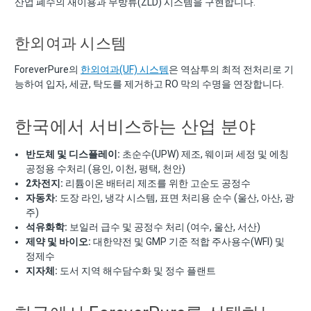
산업 폐수의 재이용과 무방류(ZLD) 시스템을 구현합니다.
한외여과 시스템
ForeverPure의
한외여과(UF) 시스템
은 역삼투의 최적 전처리로 기
능하여 입자, 세균, 탁도를 제거하고 RO 막의 수명을 연장합니다.
한국에서 서비스하는 산업 분야
반도체 및 디스플레이:
초순수(UPW) 제조, 웨이퍼 세정 및 에칭
공정용 수처리 (용인, 이천, 평택, 천안)
2차전지:
리튬이온 배터리 제조를 위한 고순도 공정수
자동차:
도장 라인, 냉각 시스템, 표면 처리용 순수 (울산, 아산, 광
주)
석유화학:
보일러 급수 및 공정수 처리 (여수, 울산, 서산)
제약 및 바이오:
대한약전 및 GMP 기준 적합 주사용수(WFI) 및
정제수
지자체:
도서 지역 해수담수화 및 정수 플랜트