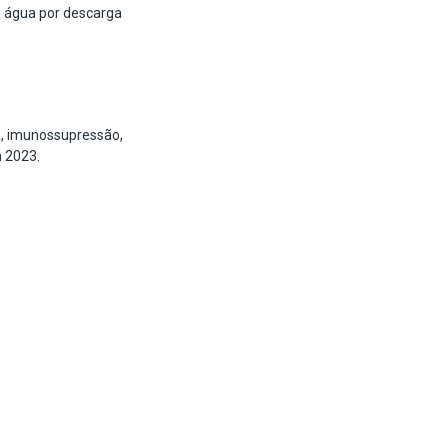
a água por descarga
a, imunossupressão,
m 2023.