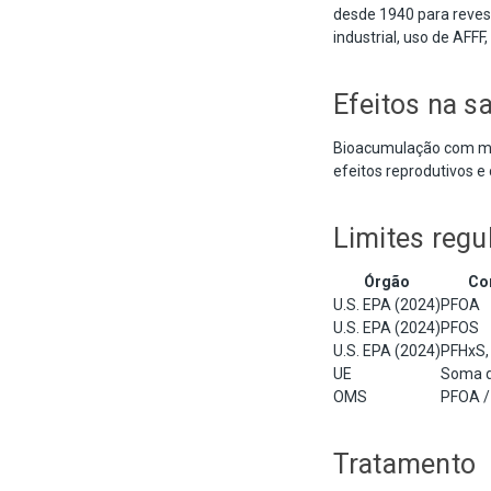
desde 1940 para reves
industrial, uso de AFFF
Efeitos na s
Bioacumulação com meia
efeitos reprodutivos e
Limites regu
Órgão
Co
U.S. EPA (2024)
PFOA
U.S. EPA (2024)
PFOS
U.S. EPA (2024)
PFHxS,
UE
Soma d
OMS
PFOA /
Tratamento