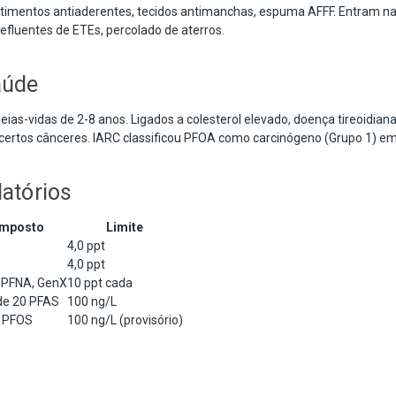
timentos antiaderentes, tecidos antimanchas, espuma AFFF. Entram n
, efluentes de ETEs, percolado de aterros.
aúde
s-vidas de 2-8 anos. Ligados a colesterol elevado, doença tireoidian
 certos cânceres. IARC classificou PFOA como carcinógeno (Grupo 1) e
latórios
mposto
Limite
4,0 ppt
4,0 ppt
 PFNA, GenX
10 ppt cada
e 20 PFAS
100 ng/L
 PFOS
100 ng/L (provisório)