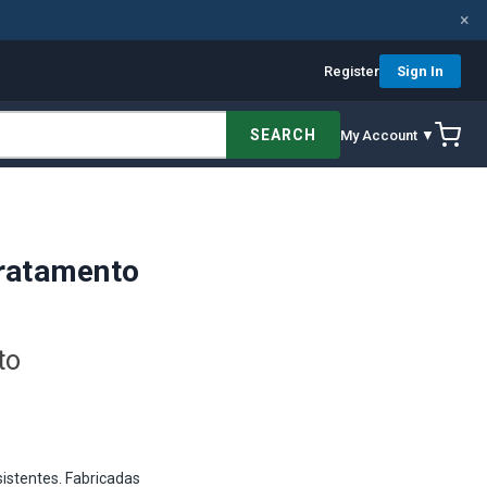
×
Register
Sign In
SEARCH
My Account ▼
Tratamento
to
istentes. Fabricadas