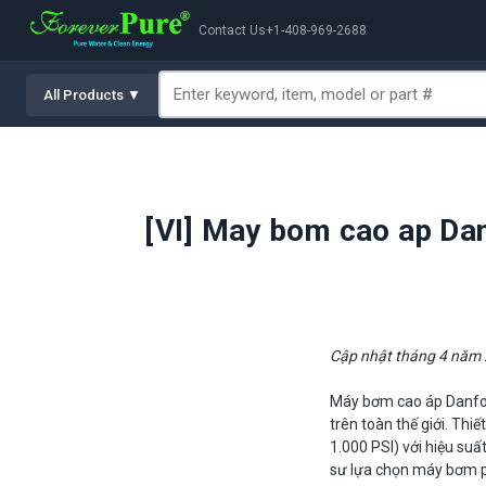
Contact Us
+1-408-969-2688
All Products ▼
[VI] May bom cao ap Da
Cập nhật tháng 4 năm
Máy bơm cao áp Danfos
trên toàn thế giới. Thi
1.000 PSI) với hiệu s
sư lựa chọn máy bơm p