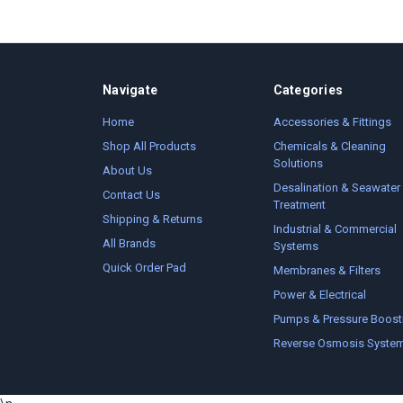
Navigate
Categories
Home
Accessories & Fittings
Shop All Products
Chemicals & Cleaning
Solutions
About Us
Desalination & Seawater
Contact Us
Treatment
Shipping & Returns
Industrial & Commercial
All Brands
Systems
Quick Order Pad
Membranes & Filters
Power & Electrical
Pumps & Pressure Boost
Reverse Osmosis Syste