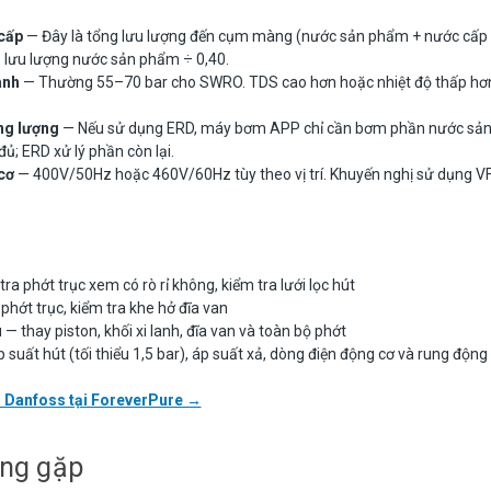
 cấp
— Đây là tổng lưu lượng đến cụm màng (nước sản phẩm + nước cấp đậ
= lưu lượng nước sản phẩm ÷ 0,40.
ành
— Thường 55–70 bar cho SWRO. TDS cao hơn hoặc nhiệt độ thấp hơn 
ng lượng
— Nếu sử dụng ERD, máy bơm APP chỉ cần bơm phần nước sản
ủ; ERD xử lý phần còn lại.
cơ
— 400V/50Hz hoặc 460V/60Hz tùy theo vị trí. Khuyến nghị sử dụng VF
 tra phớt trục xem có rò rỉ không, kiểm tra lưới lọc hút
 phớt trục, kiểm tra khe hở đĩa van
tu — thay piston, khối xi lanh, đĩa van và toàn bộ phớt
p suất hút (tối thiểu 1,5 bar), áp suất xả, dòng điện động cơ và rung động
 Danfoss tại ForeverPure →
ờng gặp