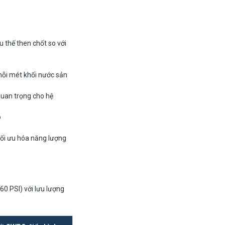
 thế then chốt so với
mỗi mét khối nước sản
uan trọng cho hệ
o
 tối ưu hóa năng lượng
0 PSI) với lưu lượng