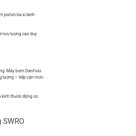
 piston ba xi lanh
 lưu lượng cao duy
ống. Máy bơm Danfoss
ng lượng — tiếp cận mức
 kích thước động cơ
ng SWRO