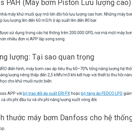
s PAH (Máy bơm Piston Lưu lượng cao)
nhà máy khử muối quy mô lớn đòi hỏi lưu lượng cao hơn. Những máy bơm
 lưu lượng lên đến 60 m3/h ở áp suất lên đến 80 bar.
ợc sử dụng trong các hệ thống trên 200.000 GPD, nơi mà một máy bơm
 hơn nhiều đơn vị APP lắp song song.
ng lượng: Tại sao quan trọng
RO điển hình, máy bơm cao áp tiêu thụ 60–70% tổng năng lượng hệ th
ăng lượng riêng thấp đến 2,5 kWh/m3 khi kết hợp với thiết bị thu hồi nă
c học cho khử muối nước biển.
oss APP với
bộ trao đổi áp suất ERI PX
hoặc
bộ tăng áp FEDCO LPS
giảm
ả chi phí đầu tư và chi phí năng lượng suốt vòng đời.
ích thước máy bơm Danfoss cho hệ thố
PP: