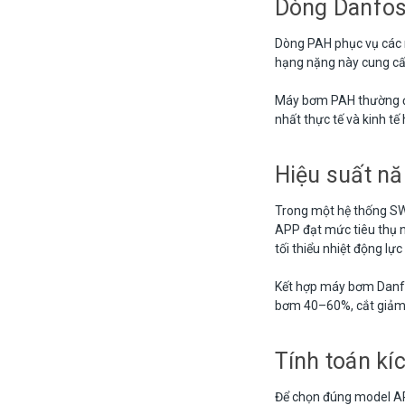
Dòng Danfos
Dòng PAH phục vụ các 
hạng nặng này cung cấp
Máy bơm PAH thường đư
nhất thực tế và kinh tế
Hiệu suất nă
Trong một hệ thống SW
APP đạt mức tiêu thụ n
tối thiểu nhiệt động lự
Kết hợp máy bơm Danf
bơm 40–60%, cắt giảm c
Tính toán k
Để chọn đúng model A