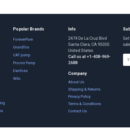
Popular Brands
Info
Sub
2474 De La Cruz Blvd
Get
ForeverPure
Santa Clara, CA 95050
sal
Grundfos
United States
CAT pump
Call us at +1-408-969-
E
2688
m
Procon Pump
a
Danfoss
Company
i
Wilo
l
About Us
A
Shipping & Returns
d
Privacy Policy
d
ing
Terms & Conditions
r
ms
Contact Us
e
s
s