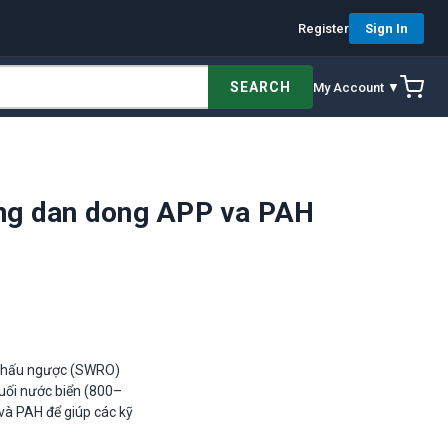
Register
Sign In
SEARCH
My Account ▼
ong dan dong APP va PAH
 thấu ngược (SWRO)
muối nước biển (800–
và PAH để giúp các kỹ