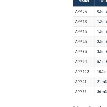
Model
Lưu 
APP 0.6
0,6 m
APP 1.0
1,0 m
APP 1.5
1,5 m
APP 2.5
2,5 m
APP 3.5
3,5 m
APP 5.1
5,1 m
APP 10.2
10,2 
APP 21
21 m3
APP 36
36 m3