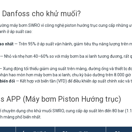
n Danfoss cho khử muối?
trường máy bơm SWRO vì công nghệ piston hướng trục cung cấp những ưu
anh ở áp suất cao:
cao nhất
— Trên 95% ở áp suất vận hành, giảm tiêu thụ năng lượng trên 
— Nhỏ và nhẹ hơn 40–60% so với máy bơm ba xi lanh tương đương, rất q
 Xung động tối thiểu giảm ứng suất trên màng, đường ống và thiết bị đ
phận hao mòn hơn máy bơm ba xi lanh; chu kỳ bảo dưỡng trên 8.000 giờ
biến đổi
— Kết hợp với biến tần (VFD) để điều khiển áp suất chính xác và
s APP (Máy bơm Piston Hướng trục)
 chuyên dụng cho khử muối SWRO, cung cấp áp suất lên đến 80 bar (1.16
nh màng phổ biến nhất.