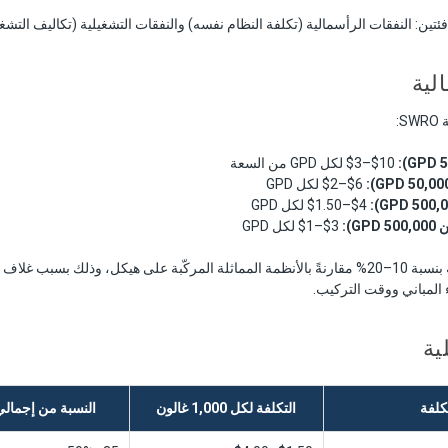
ئتين: النفقات الرأسمالية (تكلفة النظام نفسه) والنفقات التشغيلية (تكاليف التشغ
لية
:
$3–$10 لكل GPD من السعة
$2–$6 لكل GPD
$1.50–$4 لكل GPD
G):
$1–$3 لكل GPD
تزيد تكلفة الأنظمة الحاوية بنسبة 10–20% مقارنةً بالأنظمة المماثلة المركّبة على هيكل، وذلك 
ء المباني ووقت التركيب.
ية
كلفة
التكلفة لكل 1,000 غالون
النسبة من إجمالي 