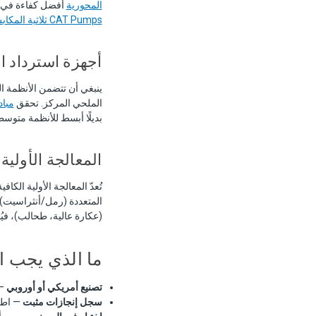
المحورية
أفضل كفاءة في استهلاك الطاقة عند ض
CAT Pumps ثلاثية المكابس
أجهزة استرداد ا
الملحي المركز. تحقق
مبادل
بديلًا أبسط للأنظمة متوس
المعالجة الأولية
تُعدّ المعالجة الأولية الكا
المتعددة (رمل/أنثراسيت)، والت
(عكارة عالية، طحالب)، فيُنصح باست
ما الذي يجب ا
تصنيع أمريكي أو أوروبي
— 
سجل إنجازات مثبت
— اطل