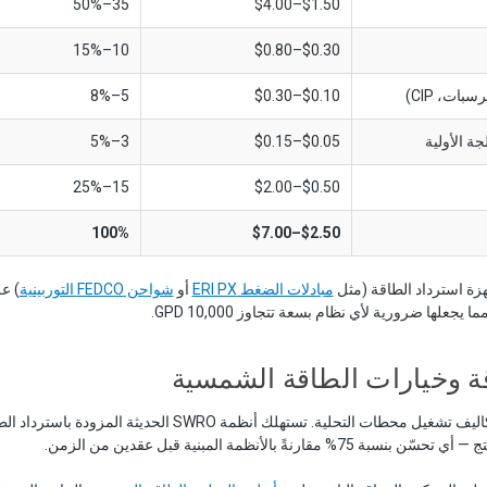
35–50%
$1.50–$4.00
10–15%
$0.30–$0.80
سبات، CIP)
$0.10–$0.30
5–8%
ة الأولية
$0.05–$0.15
3–5%
15–25%
$0.50–$2.00
100%
$2.50–$7.00
هزة استرداد الطاقة (مثل
مبادلات الضغط ERI PX
أو
شواحن FEDCO التوربينية
) ع
ة وخيارات الطاقة الشمسية