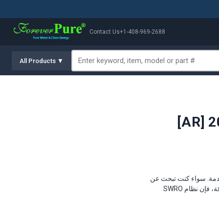
Contact Us
+1-408-969-2688
All Products ▼
ت قادمة. سواء كنت تبحث عن
مصدر للمياه العذبة لمنتجع ساحلي، أو بلدية جزرية، أو منصة بحرية بعيدة عن الشاطئ، أو عمليات إغاثة طارئة، فإن نظام SWRO