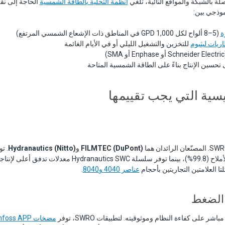
صلة بالشبكة والمواقع النائية، تلغي
أنظمة التحلية بالطاقة الشمسية
الحاجة إلى نقل
ة
(5–8 ألواح لكل 1,000 GPD في المناطق ذات الإشعاع الشمسي المرتفع)
ريات ليثيوم
للتخزين والتشغيل الليلي أو في الأيام الغائمة
أو SMA)
سية التي يجب تقييمها
FILMTEC (DuPont)
و
Hydranautics (Nitto)
SW30 أعلى نسبة رفض للأملاح (99.8%)، بينما توفر سلسلة ics SWC
عناصر 4040 و8040
.
 الضغط
ر على كفاءة النظام وموثوقيته. لتطبيقات SWRO، توفر