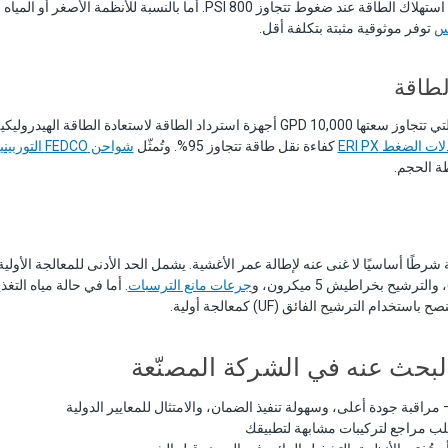
غوط تتجاوز 800 PSI. أما بالنسبة للأنظمة الأصغر أو المياه المسوسة، فإن
توفر موثوقية مثبتة بتكلفة أقل.
لطاقة
ينبغي أن تتضمن الأنظمة التي تتجاوز سعتها 10,000 GPD أجهزة استرداد الطاقة لاستعادة الطا
ات الضغط ERI PX
كفاءة نقل طاقة تتجاوز 95%. وتُمثّل
شواحن FEDCO التوربينية
طة الحجم.
فية شرطًا أساسيًا لا غنى عنه لإطالة عمر الأغشية. يشمل الحد الأدنى للمعالجة الأولي
رشيح بخراطيش 5 ميكرون، و
جرعات مانع الترسبات
. أما في حالة مياه الت
خدام الترشيح الفائق (UF) كمعالجة أولية.
لبحث عنه في الشركة المصنّعة
مراقبة جودة أعلى، وسهولة تنفيذ الضمان، والامتثال للمعايير الدولية
ب مراجع لتركيبات مشابهة لتطبيقك