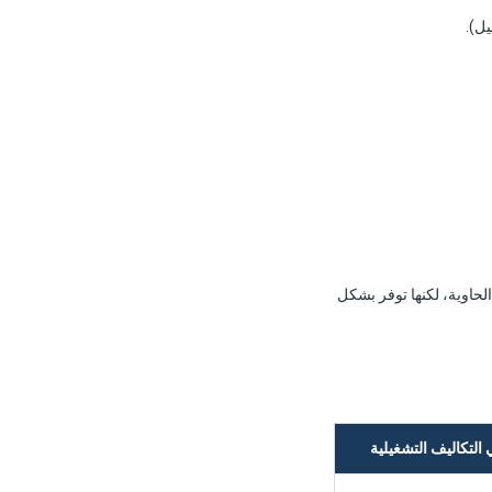
يل).
بسبب غلاف الحاوية، لكنها توفر بشكل
التكاليف التشغيلية