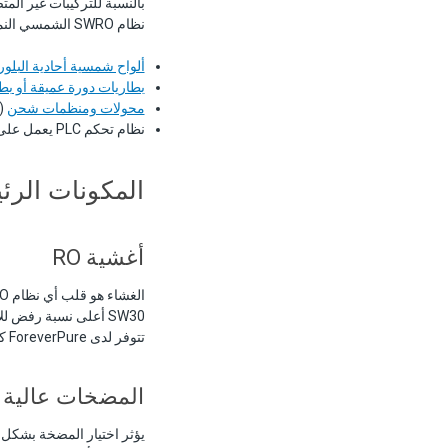
بالنسبة للتركيبات غير المت
نظام SWRO الشمسي النموذجي بين:
ألواح شمسية أحادية البلور
بطاريات دورة عميقة أو بطا
محولات ومنظمات شحن
(Schneider Electric أو Enphase 
نظام تحكم PLC يعمل على تحسين الإنتاج بناءً على الطاقة الشمسية المتاحة
المكونات الرئي
أغشية RO
الغشاء هو قلب أي نظام SWRO. المصنّعان الرائدان هما
تتوفر لدى ForeverPure كلتا العلامتين التجاريتين بأحجام
المضخات عالية
يؤثر اختيار المضخة بشكل مباش