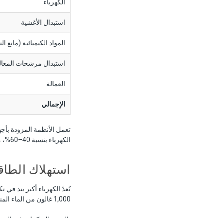
الكهرباء
استبدال الأغشية
المواد الكيميائية (مانع التر
استبدال مرشحات المعالج
العمالة
الإجمالي
تعمل الأنظمة المزودة بأج
الكهرباء بنسبة 40–60%، مما يجعلها ضرورية لأي نظام بسعة تتجاوز 10,000 GPD.
استهلاك الطاق
1,000 غالون من الماء المنتج — أي تحسّن بنسبة 75% مقارنةً بالأنظمة المبنية قبل عقدين من الزمن.