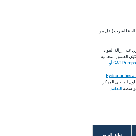
ي تتراوح ملوحتها عادةً بين 35,000–45,000 ppm TDS) إلى مياه صالحة للشرب (أقل من
ة، ومرشحات الخراطيش، والترشيح الفائق (UF) الاختياري على إزالة المواد
مضخات CAT Pumps أو
أغشية RO شبه النفاذة (سلسلة FILMTEC SW30 أو سلسلة Hydranautics
ر بواسطة
التعقيم
نطاق السعر