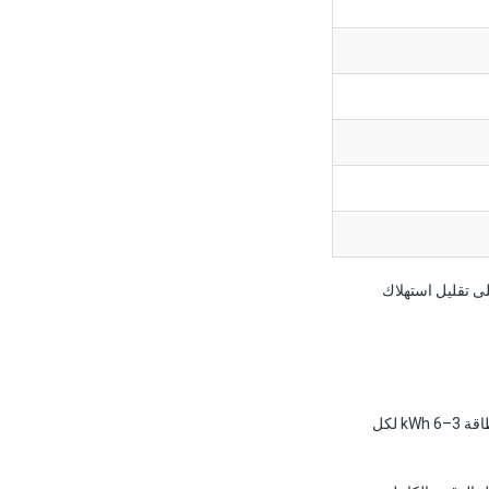
لى تقليل استهلاك
تُعدّ الكهرباء أكبر بند في تكاليف تشغيل محطات التحلية. تستهلك أنظمة SWRO الحديثة المزودة باسترداد الطاقة 3–6 kWh لكل