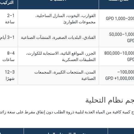
التركيب
القوارب، اليخوت، المنازل الساحلية،
1–2
200–1,000 G
مجموعات الطوارئ
ساعة
1,000–50,000
الفنادق، البلديات الصغيرة، المنشآت الصناعية
1–3 أيام
GP
10,000–800,000
الجزر، المواقع النائية، الاستجابة للكوارث،
4–8
GP
التطبيقات العسكرية
ساعات
100,000–
المدن، المنتجعات الكبيرة، المجمعات
3–12
1,000,000+ GP
الصناعية
شهرًا
م نظام التحلية
ج كمية كافية من المياه العذبة لتلبية ذروة الطلب دون إنفاق مفرط على سعة زائد