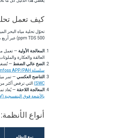
يغطي هذا الدليل كل ما تحت
كيف تعمل تحلية 
500 ppm TDS) عبر أربع مراحل:
المعالجة الأولية
العالقة والعكارة والملوثات البيولوجية التي قد 
الضخ عالي الضغط
— تُضغط مياه التغذية 
سلسلة Danfoss APP/PAH
التناضح العكسي
— تمر ميا
SWC)
التي ترفض أكثر من 99.5% من الأملاح الذائبة. يمر الماء المنتج (النفاذ) عبر الأغشية، بينما يُصرَّف المحلول الملحي 
المعالجة اللاحقة
— يُعاد تم
بالأشعة فوق البنفسجية (UV)
أنواع الأنظمة:
نوع النظام