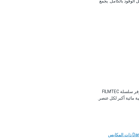
 الوقود بالكامل. يجمع
. توفر سلسلة FILMTEC
Hydranaut معدلات تدفق أعلى لإنتاجية مائية أكبر لكل عنصر.
مضخات Danfoss APP ذات المكابس