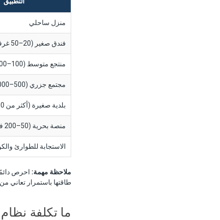
التطبيق
منزل ساحلي
فندق صغير (20–50 غرفة)
منتجع متوسط (100–200 غرفة)
مجتمع جزري (500–2,000 نسمة)
بلدية صغيرة (أكثر من 5,000 نسمة)
منصة بحرية (50–200 فرد طاقم)
الاستجابة للطوارئ والك
ملاحظة مهمة:
طاقتها باستمرار تعاني من
ما تكلفة نظام 