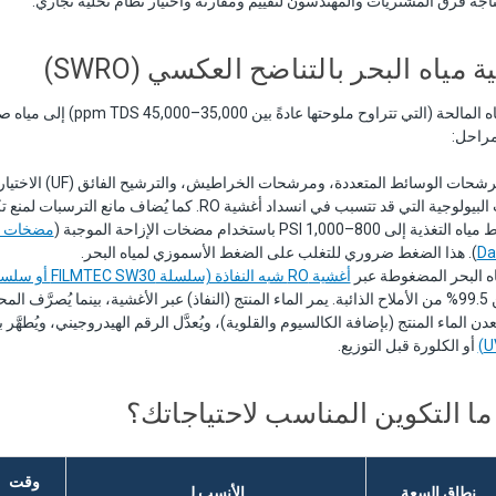
اجه فرق المشتريات والمهندسون لتقييم ومقارنة واختيار نظام تحلية تجاري.
مياه البحر بالتناضح العكسي (SWRO)
تحوّل تحلية مياه البحر المياه المالحة (الت
— تعمل مرشحات الوسائط المتعدد
تتسبب في انسداد أغشية RO. كما يُضاف مانع الترسبات لمنع تكوّن القشور المعدنية.
إلى 800–1,000 PSI باستخدام مضخات الإزاحة الموجبة (
). هذا الضغط ضروري للتغلب على الضغط الأسموزي لمياه البحر.
ه البحر المضغوطة عبر
المركز.
عدن الماء المنتج (بإضافة الكالسيوم والقلوية)، ويُعدَّل الرقم الهيدروجيني، ويُطهَّ
أو الكلورة قبل التوزيع.
 ما التكوين المناسب لاحتياجاتك؟
وقت
نطاق السعة
الأنسب لـ