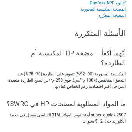
كتالوج Danfoss APP
المضخة المكبسية المحورية
المضخة المعزّزة
الأسئلة المتكررة
أيّهما أكفأ — مضخة HP المكبسية أم
الطاردة؟
المكبسية المحورية (90–92%) تتفوق على الطاردة (70–78%) عند
التدفق المنخفض (<100 م³/س). فوق 250 م³/س تصبح الطاردة متعددة
المراحل أكثر اقتصادية رغم انخفاض كفاءتها.
ما المواد المطلوبة لمضخات HP في SWRO؟
super-duplex 2507 أو تيتانيوم. الفولاذ 316L القياسي يفشل في خدمة
الكلوريد خلال 2–5 سنوات.