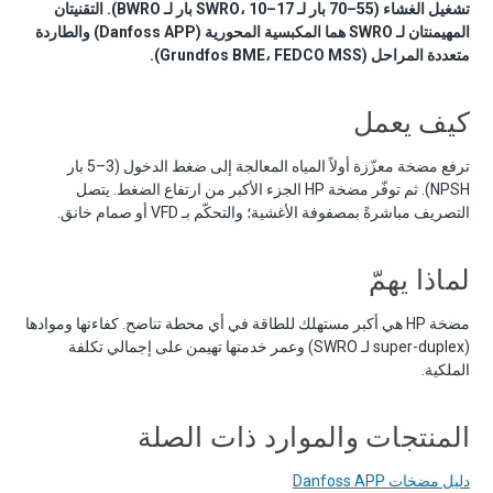
تشغيل الغشاء (55–70 بار لـ SWRO، 10–17 بار لـ BWRO). التقنيتان
المهيمنتان لـ SWRO هما المكبسية المحورية (Danfoss APP) والطاردة
متعددة المراحل (Grundfos BME، FEDCO MSS).
كيف يعمل
ترفع مضخة معزّزة أولاً المياه المعالجة إلى ضغط الدخول (3–5 بار
NPSH). ثم توفّر مضخة HP الجزء الأكبر من ارتفاع الضغط. يتصل
التصريف مباشرةً بمصفوفة الأغشية؛ والتحكّم بـ VFD أو صمام خانق.
لماذا يهمّ
مضخة HP هي أكبر مستهلك للطاقة في أي محطة تناضح. كفاءتها وموادها
(super-duplex لـ SWRO) وعمر خدمتها تهيمن على إجمالي تكلفة
الملكية.
المنتجات والموارد ذات الصلة
دليل مضخات Danfoss APP