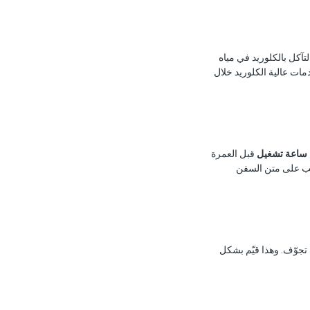
ة التنقير >40)، وهو محصَّن فعلياً ضد التآكل بالكلوريد في مياه
م — فالفولاذ 316L التقليدي يفشل في الخدمات عالية الكلوريد خلال
قبل العمرة
7 ديسيبل(A)، هادئة بما يكفي للتركيب على متن السفن
ل موثوق حتى 30% من السعة المقنّنة، مما يسمح بالتحكم في السعة عبر VFD دون تجوّف. وهذا قيّم بشكل