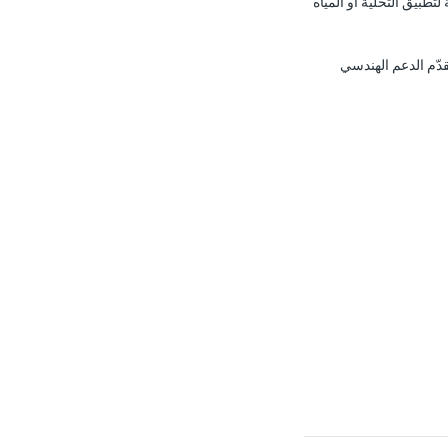
القطع، والأسعار، وقطع الغيار، وكيفية اختيار مضخة Danfoss المناسبة لتطبيق التحلية أو المياه
موزّع معتمد لمضخات Danfoss عالية الضغط. نحتفظ بمخزون كامل من خط APP، ونقدّم الدعم الهندسي