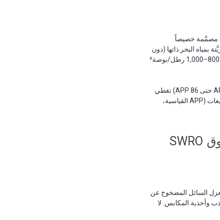
مصمَّمة خصيصاً
تة بمياه البحر ذاتها (دون
تزييت زيتي خارجي)، تُقدّم مضخات APP الضغط المطلوب لدفع مياه البحر عبر أغشية التناضح العكسي وهو 800–1,000 رطل/بوصة²
تُصنّع Danfoss خط APP في نوردبورغ بالدنمارك. تتوفر المضخات في تسع سعات تدفق قياسية (من APP 0.6 حتى APP 86) تغطي
إنتاج المياه من 0.6 إلى 86 م³/ساعة تقريباً عند ضغط تشغيل 800 رطل/بوصة². كل مقاس متاح في عدة تنويعات (APP القياسية،
لعزل السائل المضخوخ عن
حة التذبذب وأحذية المكابس. لا