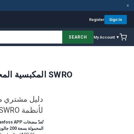
×
Register
Sign In
SEARCH
My Account ▼
دليل مشتري مضخات Danfoss: مضخات APP المكبسية المحورية لأنظمة SWRO
لأنظمة SWRO والتطبيقات عالية الضغط
المحمولة بسعة 200 جالون يومياً وحتى المنشآت الصناعية بسعة مليون جالون يومياً.