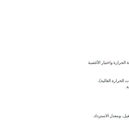
ه التغذية ودرجة الحرارة واختيار الأغشية
 APP، وAPP S (كتلة صمامات من الفولاذ المقاوم للصدأ)، وAPP T (لدرجات الحرارة العالية)،