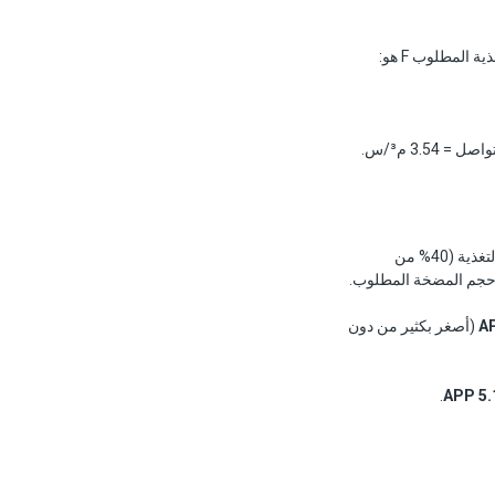
عند استخدام مبادل ضغط ERI أو FEDCO HPB، تحتاج المضخة عالية الضغط فقط إلى توفير حصة النفّاذ من التغذية (40% من
(أصغر بكثير من دون
.