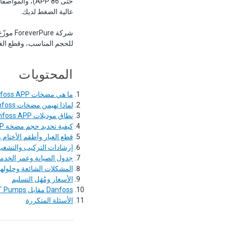
عالية الضغط لديك.
للحجم المناسب، وقطع الغيا
المحتويات
ما هي مضخات Danfoss APP؟
لماذا تهيمن مضخات Danfoss المكبسية المحورية على سوق SWRO
نطاق موديلات Danfoss APP: مرجع كامل
كيفية تحديد حجم مضخة Danfoss APP لنظامك
قطع الغيار وأطقم الأختام 
إرشادات التركيب والتشغيل
جدول الصيانة وعمر الخدم
المشكلات الشائعة وحلولها
الأسعار ومُهَل التسليم
Danfoss مقابل CAT Pumps مقابل Grundfos BME
الأسئلة المتكررة