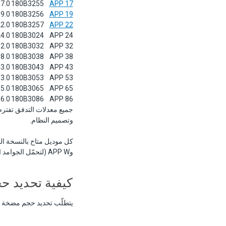
7.0
180B3255
APP 17
9.0
180B3256
APP 19
2.0
180B3257
APP 22
4.0
180B3024
APP 24
2.0
180B3032
APP 32
8.0
180B3038
APP 38
3.0
180B3043
APP 43
3.0
180B3053
APP 53
5.0
180B3065
APP 65
6.0
180B3086
APP 86
وتصميم النظام.
وAPP W (لتحمّل الجوامد العالية). أرقام القطع لإصدارات S/T/W تستخدم البادئة ذاتها مع لاحقة أرقام مختلفة.
كيفية تحديد حجم مضخ
يتطلّب تحديد حجم مضخة Danfoss APP ثلاثة مدخلات: تدفق التغذية المطلوب لنظام الأغشية، وضغط التشغيل، ومعدل الاسترداد.