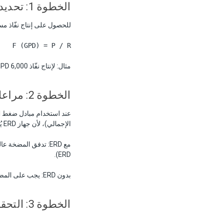
الخطوة 1: تحديد تدفق التغذية للأغشية
للحصول على إنتاج نفّاذ مستهدف P (جالون يومياً) عند معدل استرداد R (عادةً 35–45% لـ SWRO)، ت
F (GPD) = P / R
مثال: لإنتاج نفّاذ 6,000 GPD عند استرداد 40%، تدفق التغذية = 6,000 / 0.4 = 15,000 GPD = 0.625 GPM متواصل = 3.54 م³/س.
الخطوة 2: مراعاة تعزيز التغذية من ERD
الإجمالي)، لأن جهاز ERD يُعيد تدوير 60% من المحلول الملحي إلى ضغط التغذية. وهذا يقلّل بشكل كبير من حجم المضخة المطلوب.
مع ERD: تدفق المضخة عالية الضغط = تدفق النفّاذ ≈ 2,500 GPD = 0.41 م³/س ←
ERD).
بدون ERD: يجب على المضخة عالية الضغط توفير تدفق التغذية الكامل = 3.54 م³/س ←
الخطوة 3: التحقق من تصنيف الضغط