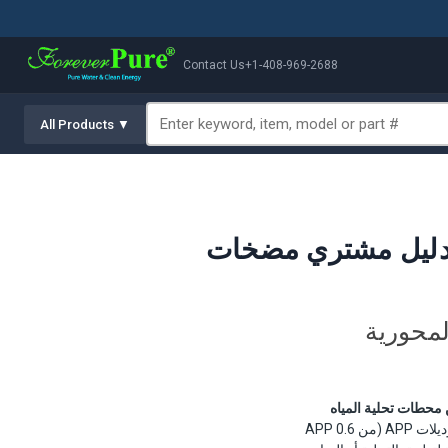
Contact Us
+1-408-969-2688
All Products ▼
APP المكبسية المحورية
 المكبسية المحورية المعيار الصناعي للتناضح العكسي لمياه البحر (SWRO)، من محطات تحلية المياه
يغطي هذا الدليل كل موديلات APP (من APP 0.6