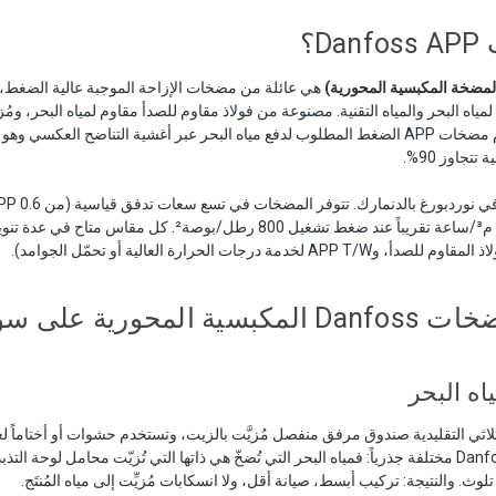
D؟
هي عائلة من مضخات الإزاحة الموجبة عالية الضغط، 
اه البحر والمياه التقنية. مصنوعة من فولاذ مقاوم للصدأ مقاوم لمياه البحر، ومُزيَّ
حورية على سوق SWRO
اه البحر
اثي التقليدية صندوق مرفق منفصل مُزيَّت بالزيت، وتستخدم حشوات أو أختاماً 
المُزيِّت. مضخات Danfoss APP مختلفة جذرياً: فمياه البحر التي تُضخّ هي ذاتها التي تُزيّت محامل لو
وث. والنتيجة: تركيب أبسط، صيانة أقل، ولا انسكابات مُزيِّت إلى مياه المُنتَج.