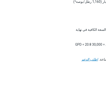
يعمل التناضح العكسي لمياه البحر القياسي عند 800–1,000 رطل/بوصة². جميع موديلات APP مصنَّفة لـ 80 بار (1,160 رطل/بوصة²)
وق الواجب المحسوب لضمان السعة الكافية في نهاية
فندق ساحلي يحتاج إلى 30,000 GPD من SWRO مع استرداد طاقة ERI PX-Q300. تدفق النفّاذ = 30,000 GPD = 20.8
اطلب الدعم