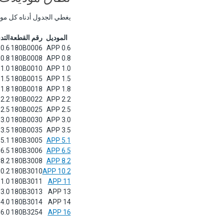
يغطي الجدول أدناه كل موديلات Danfoss APP القياسية مع أرقام القطع ومعدلات التدفق وا
الموديل
رقم القطعة
التدفق ع
0.6
180B0006
APP 0.6
0.8
180B0008
APP 0.8
1.0
180B0010
APP 1.0
1.5
180B0015
APP 1.5
1.8
180B0018
APP 1.8
2.2
180B0022
APP 2.2
2.5
180B0025
APP 2.5
3.0
180B0030
APP 3.0
3.5
180B0035
APP 3.5
5.1
180B3005
APP 5.1
6.5
180B3006
APP 6.5
8.2
180B3008
APP 8.2
0.2
180B3010
APP 10.2
1.0
180B3011
APP 11
3.0
180B3013
APP 13
4.0
180B3014
APP 14
6.0
180B3254
APP 16