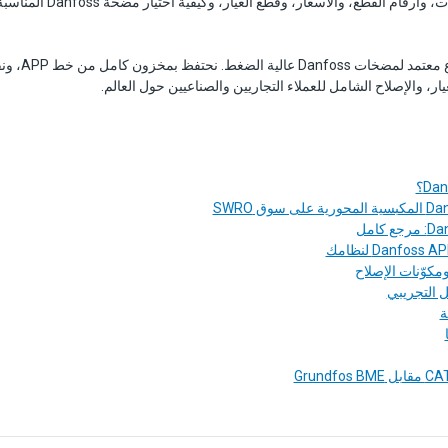
حتى APP 86)، والمواصفات، وأرقام 
شركة ForeverPure 
ر، والإصلاح الشامل للعملاء التجاريين والصناعيين حول العالم.
ومكوّنات الإصلاح
 التجريبي
ة