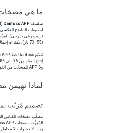
ما هي مضخات anfoss APP
سلسلة
Danfoss APP (المضخة المكبسية المحورية)
لتطبيقات التناضح العكسي لمي
(55–70 بار)، بكفاءة إجمالية تتجاوز 90%.
وAPP S للمشعّب من الفولاذ المقاوم للصدأ، وAPP T/W لخدمة درجات الحرارة العالية أو تحمّل الجوامد).
لماذا تهيمن مضخات Danfoss المكبسية الم
تصميم مُزيَّت بمي
تتطلّب مضخات الكباس الثل
زيت. لا حشوات. لا مخاطر تل