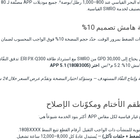
مة SWRO القياسية.
يزيد انسداد الأغشية متطلبات الضغط بمرور الوقت. حدّد حجم المضخة 10% ف
اختر APP 5.1 (180B3005)
.
 وإنتاج النفّاذ المستهدف — وسنؤكد اختيار المضخة ونقدّم عرض السعر خلال 24 ساعة.
قم الأختام ومكوّنات الإصلاح
 للمنشآت ذات الواجب الثقيل. أرقام القطع تتبع النمط 180BXXXX.
 الضغط + حلقات تآكل)
— يُستبدل عادةً كل 8,000–12,000 ساعة تشغيل.