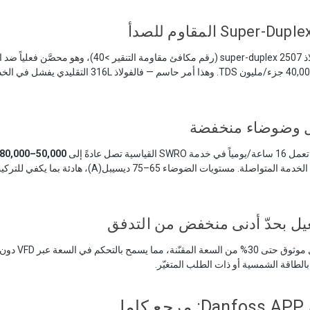
كل الأجزاء المبتلّة من فولاذ 2507 super-duplex (رقم مكافئ مقاوم
البحر كاملة التركيز حتى 40,000 جزء/مليون TDS. وهذا أمر حاس
 وضوضاء منخفضة
50,000–80,000 ساعة تشغيل
الكبرى. أي 8–15 سنة من الخدمة المتواصلة. مستويات الضوضاء 65–5
يل بحدّ أدنى منخفض من التدفق
تعمل مضخات APP بشك
لطاقة الشمسية أو ذات الطلب المتغيّر.
ل