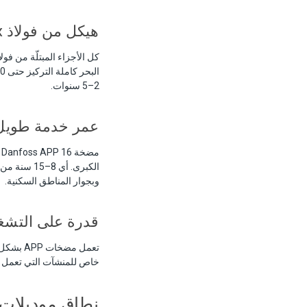
هيكل من فولاذ Super-Duplex المقاوم للصدأ
2–5 سنوات.
عمر خدمة طويل
مضخة Danfoss APP 16 تعمل 16 ساعة/يومياً في خدمة SWRO القياسية تصل عادةً إلى
وبجوار المناطق السكنية.
قدرة على التشغ
خاص للمنشآت التي تعمل با
نطاق موديلات Danfoss APP: مرجع كام