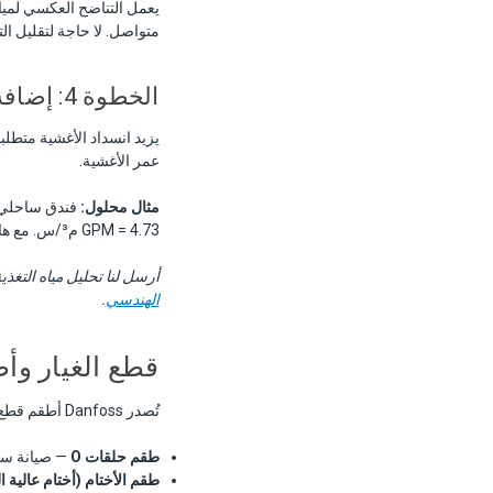
متواصل. لا حاجة لتقليل التصنيف لخد
الخطوة 4: إضافة هامش تصميم 10%
عمر الأغشية.
مثال محلول:
GPM = 4.73 م³/س. مع هامش 10%: 5.2 م³/س.
أرسل لنا تحليل مياه التغذية
الهندسي
.
قطع الغيار وأط
تُصدر Danfoss أطقم قطع غيار قياسية لكل مقاس APP. أكثر بنود الخدمة شيوعاً هي:
طقم حلقات O
— صيانة سنوية
طقم الأختام (أختام عالية