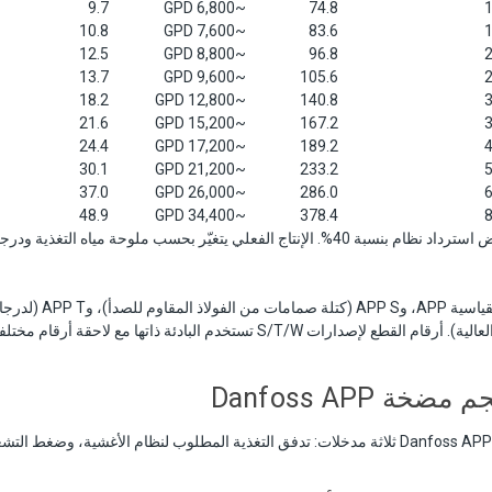
9.7
~6,800 GPD
74.8
1
10.8
~7,600 GPD
83.6
1
12.5
~8,800 GPD
96.8
2
13.7
~9,600 GPD
105.6
2
18.2
~12,800 GPD
140.8
3
21.6
~15,200 GPD
167.2
3
24.4
~17,200 GPD
189.2
4
30.1
~21,200 GPD
233.2
5
37.0
~26,000 GPD
286.0
6
48.9
~34,400 GPD
378.4
8
جميع معدلات التدفق تفترض استرداد نظام بنسبة 40%. الإنتاج الفعلي يتغيّر بحسب ملوحة ميا
كل موديل متاح بالنسخة القياسية
ة Danfoss APP