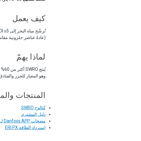
كيف يعمل
(عادةً عناصر حلزونية مقاس 8 بوصة في أوعية 7 عناصر) 35–45% كنفّاذ؛ ويُشغّل المحلول الملحي جهاز استردا
لماذا يهمّ
وهو المعيار للجزر والفناد
المنتجات والم
كتالوج SWRO
دليل المشتري
مضخات Danfoss APP لـ SWRO
استرداد الطاقة ERI PX