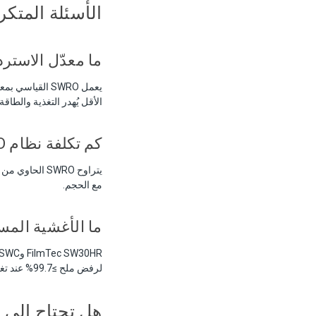
الأسئلة المتكر
ما معدّل الاسترداد 
الأقل يُهدر التغذية والطاقة.
كم تكلفة نظام SWRO؟
مع الحجم.
ما الأغشية المستخ
لرفض ملح ≥99.7% عند تغذية NaCl بـ 32,000 جزء/مليون.
هل تحتاج إلى