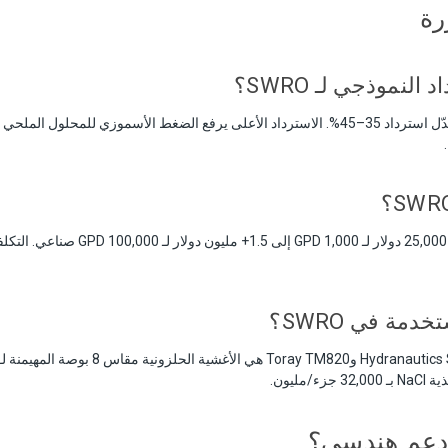
رة
النموذجي لـ SWRO؟
يعمل SWRO القياسي بمعدّل استرداد 35–45%. الاسترداد الأعلى يرفع الضغط الأسموزي للمحل
دمة في SWRO؟
 دعم هندسي؟