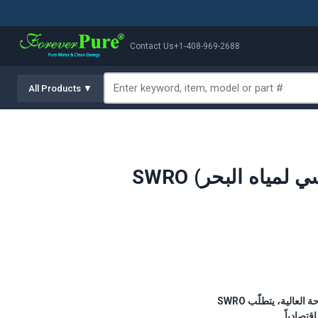
Contact Us
+1-408-969-2688
All Products ▼
SWRO هو التناضح العكسي المطبَّق على مياه البحر (عادةً 30,000–45,000 جزء/مليون TDS). بسبب الملوحة العالية، يتطلّب SWRO