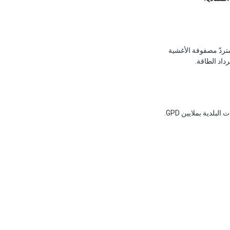
احل. تستردّ مصفوفة الأغشية
يُنتج SWRO أكثر من 60% من المياه المحلاّة عالمياً — من محطات تحلية اليخوت بسعة 200 GPD إلى المحطات البلدية بملايين GPD.