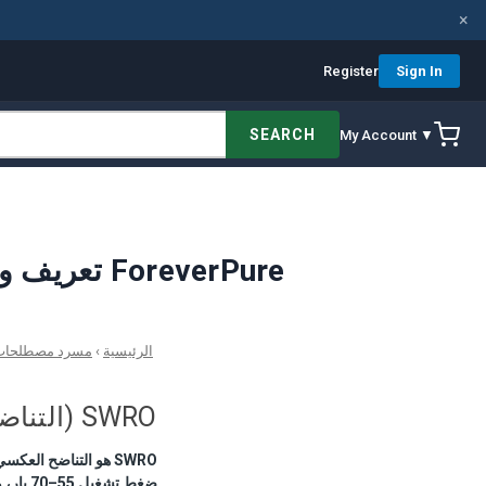
×
Register
Sign In
SEARCH
My Account ▼
SWRO (التناضح العكسي لمياه البحر) — تعريف ومرجع هندسي | مسرد ForeverPure
الرئيسية
›
مسرد مصطلحات م
SWRO (التناضح العكسي لمياه البحر)
ضغط تشغيل 55–70 بار، ومواد مبتلّة من super-duplex أو تيتانيوم، وجهاز استرداد طاقة لكي يكون مجدياً اقتصادياً.