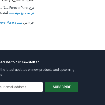
تورّد ForeverPure معدّات تحلية المياه والمضخات عالية الضغط وأجهزة استرداد الطاقة للعملاء التجاريين والصناعيين منذ 2003.
تواصل مع مهندسينا
لتحديد 
جزء من
مسرد ForeverPure لمعالجة المياه
scribe to our newsletter
 the latest updates on new products and upcoming
es