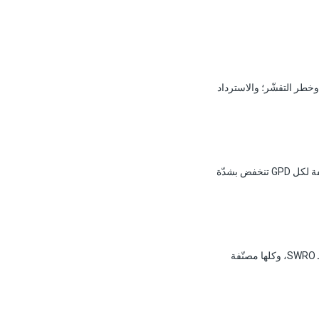
ول الملحي وخطر التقشّر؛ والاسترداد
يتراوح SWRO الحاوي من 25,000 دولار لـ 1,000 GPD إلى 1.5+ مليون دولار لـ 100,000 GPD صناعي. التكلفة لكل GPD تنخفض بشدّة
FilmTec SW30HR وHydranautics SWC وToray TM820 هي الأغشية الحلزونية مقاس 8 بوصة المهيمنة لـ SWRO، وكلها مصنّفة