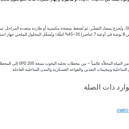
تُرشّح مياه البحر إلى SDI ≤5، وتُجرَع بمضاد التقشّر، ثم تُضغط بمضخة مكبسية أو طاردة متعددة المر
د الطاقة.
ق الساحلية ومخيمات التعدين والقواعد العسكرية والمدن الساحلية القاحلة.
وارد ذات الصلة