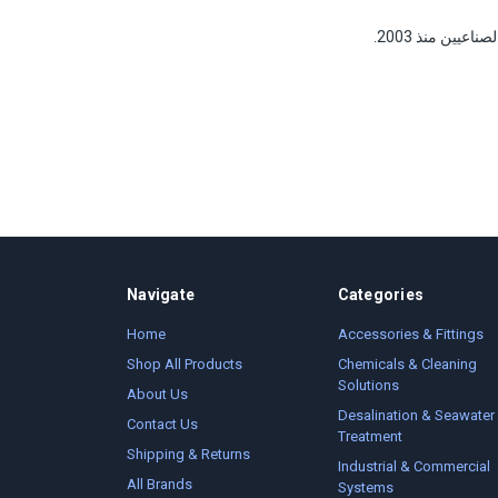
Navigate
Categories
Home
Accessories & Fittings
Shop All Products
Chemicals & Cleaning
Solutions
About Us
Desalination & Seawater
Contact Us
Treatment
Shipping & Returns
Industrial & Commercial
All Brands
Systems