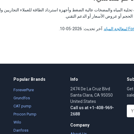
الحجم أو عروض الأسعار أو الدعم التقني.
. آخر تحديث: 2026-05-10.
Popular Brands
Info
Sub
2474 De La Cruz Blvd
Get
ForeverPure
Santa Clara, CA 95050
sal
Grundfos
United States
CAT pump
Call us at +1-408-969-
E
2688
m
Procon Pump
a
Wilo
Company
i
Danfoss
l
About Us