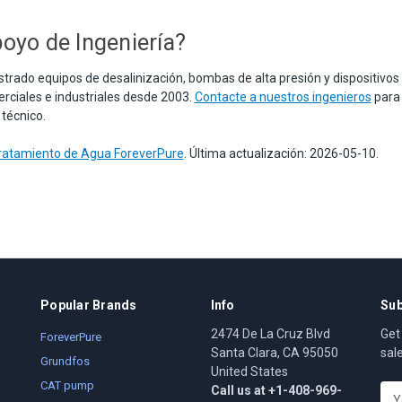
oyo de Ingeniería?
trado equipos de desalinización, bombas de alta presión y dispositivos
erciales e industriales desde 2003.
Contacte a nuestros ingenieros
para
 técnico.
Tratamiento de Agua ForeverPure
. Última actualización: 2026-05-10.
Popular Brands
Info
Sub
2474 De La Cruz Blvd
Get
ForeverPure
Santa Clara, CA 95050
sal
Grundfos
United States
CAT pump
Call us at +1-408-969-
E