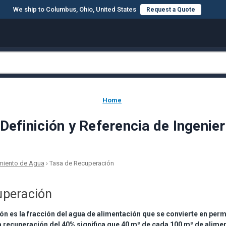
We ship to Columbus, Ohio, United States
Request a Quote
Home
efinición y Referencia de Ingenier
amiento de Agua
›
Tasa de Recuperación
uperación
ón es la fracción del agua de alimentación que se convierte en pe
 recuperación del 40% significa que 40 m³ de cada 100 m³ de alim