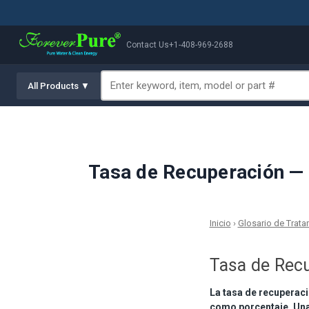
Contact Us
+1-408-969-2688
All Products ▼
Tasa de Recuperación — D
Inicio
›
Glosario de Trat
Tasa de Rec
La tasa de recuperaci
como porcentaje. Una