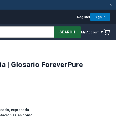
×
Register
Sign In
SEARCH
My Account ▼
ía | Glosario ForeverPure
rmeado, expresada
entación salen como