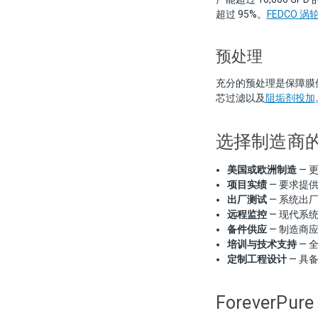
超过 95%。
FEDCO 
预处理
充分的预处理是保障膜
芯过滤以及
阻垢剂投加
选择制造商
美国或欧洲制造
— 
项目实绩
— 要求提
出厂测试
— 系统出
远程监控
— 现代系
备件供应
— 制造商
培训与技术支持
— 
定制工程设计
— 具
ForeverP