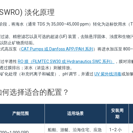
SWRO) 淡化原理
将海水（通常 TDS 为 35,000–45,000 ppm）转化为达标饮用水（TDS
过滤、精密滤芯以及可选的超滤 (UF) 装置，去除悬浮固体、浊度和生物污
以防止矿物质结垢。
塞式高压泵（
CAT Pumps 或 Danfoss APP/PAH 系列
）将进水加压至 800–1
通过半透性
RO 膜（FILMTEC SW30 或 Hydranautics SWC 系列）
，膜对溶解
透过膜排出；浓水（浓盐水）则被排放。
行矿化处理（补充钙离子和碱度）、pH 调节，并通过
UV 紫外线消毒
或加
如何选择适合的配置？
安装周
产能范围
适用场景
期
船舶、游艇、沿海住宅、应急
1–2 小
200–1,000 GPD