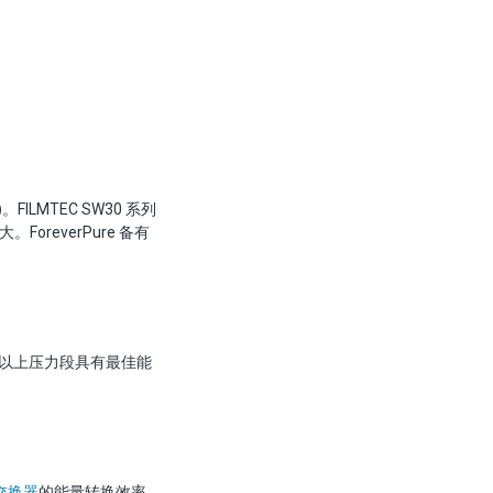
)
。FILMTEC SW30 系列
oreverPure 备有
PSI 以上压力段具有最佳能
。
力交换器
的能量转换效率