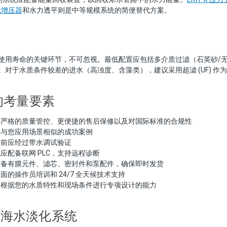
涡轮增压器
和水力透平则是中等规模系统的简便替代方案。
使用寿命的关键环节，不可忽视。最低配置应包括多介质过滤（石英砂/无
。对于水质条件较差的进水（高浊度、含藻类），建议采用超滤 (UF) 作
的考量要素
更严格的质量管控、更便捷的售后保修以及对国际标准的合规性
供与您应用场景相似的成功案例
厂前应经过带水调试验证
统应配备联网 PLC，支持远程诊断
应备有膜元件、滤芯、密封件和泵配件，确保即时发货
全面的操作员培训和 24/7 全天候技术支持
备根据您的水质特性和现场条件进行专项设计的能力
ure 海水淡化系统