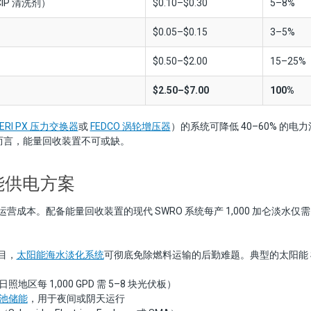
P 清洗剂）
$0.10–$0.30
5–8%
$0.05–$0.15
3–5%
$0.50–$2.00
15–25%
$2.50–$7.00
100%
ERI PX 压力交换器
或
FEDCO 涡轮增压器
）的系统可降低 40–60% 的
的系统而言，能量回收装置不可或缺。
能供电方案
成本。配备能量回收装置的现代 SWRO 系统每产 1,000 加仑淡水仅需 
目，
太阳能海水淡化系统
可彻底免除燃料运输的后勤难题。典型的太阳能 S
照地区每 1,000 GPD 需 5–8 块光伏板）
池储能
，用于夜间或阴天运行