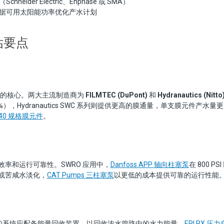
（Schneider Electric、Enphase 或 SMA）
，根据可用太阳能功率优化产水计划
估要点
系统的核心。两大主流制造商为
FILMTEC (DuPont)
和
Hydranautics (Nitto
），Hydranautics SWC 系列则提供更高的膜通量，单支膜元件产水量更大。F
8040 规格膜元件
。
率和运行可靠性。SWRO 应用中，
Danfoss APP 轴向柱塞泵
在 800 
或苦咸水淡化，
CAT Pumps 三柱塞泵
以更低的成本提供可靠的运行性能
GPD 的系统应配备能量回收装置，以回收浓水管路中的水力能量。
ERI PX 压