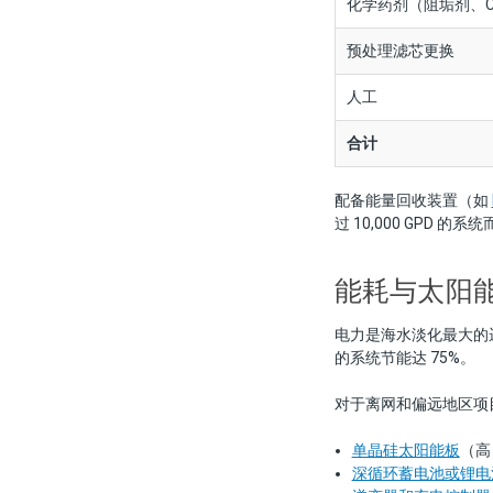
化学药剂（阻垢剂、CI
预处理滤芯更换
人工
合计
配备能量回收装置（如
过 10,000 GPD 
能耗与太阳
电力是海水淡化最大的运营
的系统节能达 75%。
对于离网和偏远地区项
单晶硅太阳能板
（高日
深循环蓄电池或锂电