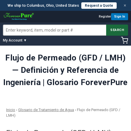
×
We ship to Columbus, Ohio, United States
Request a Quote
Register
Sign In
SEARCH
My Account ▼
Flujo de Permeado (GFD / LMH)
— Definición y Referencia de
Ingeniería | Glosario ForeverPure
Inicio
›
Glosario de Tratamiento de Agua
›
Flujo de Permeado (GFD /
LMH)