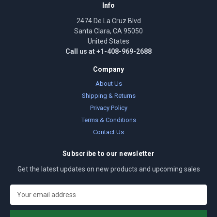
Info
2474 De La Cruz Blvd
Santa Clara, CA 95050
United States
Call us at +1-408-969-2688
Company
About Us
Shipping & Returns
Privacy Policy
Terms & Conditions
Contact Us
Subscribe to our newsletter
Get the latest updates on new products and upcoming sales
E
m
a