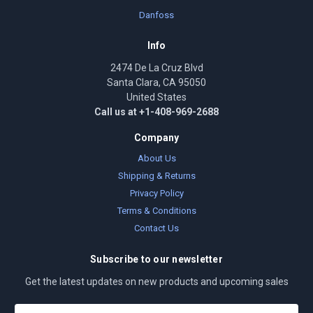
Danfoss
Info
2474 De La Cruz Blvd
Santa Clara, CA 95050
United States
Call us at +1-408-969-2688
Company
About Us
Shipping & Returns
Privacy Policy
Terms & Conditions
Contact Us
Subscribe to our newsletter
Get the latest updates on new products and upcoming sales
E