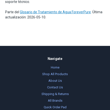
soporte técnico.
Parte del
Glosario de Tratamiento de Agua ForeverPure
. Última
actualización: 2026-05-10.
Navigate
Home
Shop All Products
About Us
Contact Us
Shipping & Returns
All Brands
Quick Order Pad