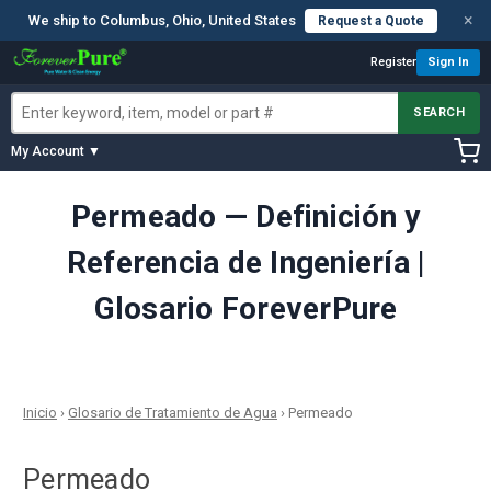
×
We ship to Columbus, Ohio, United States
Request a Quote
Register
Sign In
SEARCH
My Account ▼
Permeado — Definición y
Referencia de Ingeniería |
Glosario ForeverPure
Inicio
›
Glosario de Tratamiento de Agua
›
Permeado
Permeado