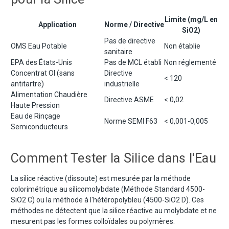
Limite (mg/L en
Application
Norme / Directive
SiO2)
Pas de directive
OMS Eau Potable
Non établie
sanitaire
EPA des États-Unis
Pas de MCL établi
Non réglementé
Concentrat OI (sans
Directive
< 120
antitartre)
industrielle
Alimentation Chaudière
Directive ASME
< 0,02
Haute Pression
Eau de Rinçage
Norme SEMI F63
< 0,001-0,005
Semiconducteurs
Comment Tester la Silice dans l'Eau
La silice réactive (dissoute) est mesurée par la méthode
colorimétrique au silicomolybdate (Méthode Standard 4500-
SiO2 C) ou la méthode à l'hétéropolybleu (4500-SiO2 D). Ces
méthodes ne détectent que la silice réactive au molybdate et ne
mesurent pas les formes colloïdales ou polymères.